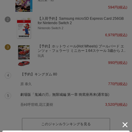
尾田栄一郎
594円(税込)
【入荷予約】Samsung microSD Express Card 256GB
2
for Nintendo Switch 2
Nintendo Switch 2
6,979円(税込)
【予約】ホットウィール(Hot Wheels) ブールバード エ
3
ンツォ・フェラーリ ミニカー 1:64スケール 3歳から J...
玩具
990円(税込)
【予約】キングダム 80
4
原 泰久
770円(税込)
劇場版「鬼滅の刃」無限城編 第一章 猗窩座再来(通常版)
5
吾峠呼世晴,花江夏樹
3,520円(税込)
このジャンルランキングを見る