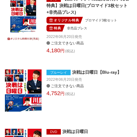
特典】決戦は日曜日(ブロマイド3枚セット
+非売品プレス)
オリジナル特典
ブロマイド3枚セット
特典
非売品プレス
2022年06月20日
発売
ご注文できない商品
4,180
円
(税込)
決戦は日曜日【Blu-ray】
ブルーレイ
2022年06月20日
発売
ご注文できない商品
4,752
円
(税込)
決戦は日曜日
DVD