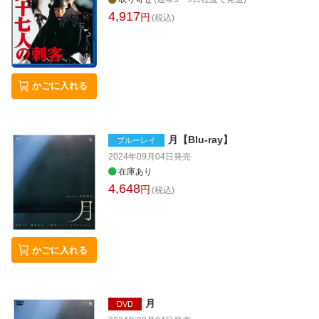
4,917
円
(税込)
かごに入れる
月【Blu-ray】
ブルーレイ
2024年09月04日
発売
在庫あり
4,648
円
(税込)
かごに入れる
月
DVD