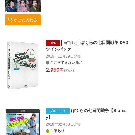
かごに入れる
ぼくらの七日間戦争 DVD
DVD
初回限定
ツインパック
2019年11月29日
発売
ご注文できない商品
2,950
円
(税込)
ぼくらの七日間戦争【Blu-ra
ブルーレイ
y】
2019年02月08日
発売
在庫あり