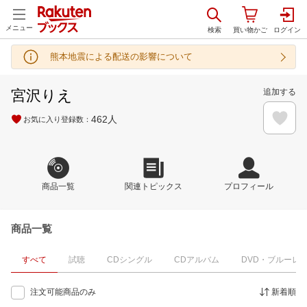
メニュー
熊本地震による配送の影響について
宮沢りえ
追加する
462
人
お気に入り登録数：
商品一覧
関連トピックス
プロフィール
商品一覧
すべて
試聴
CDシングル
CDアルバム
DVD・ブルーレ
注文可能商品のみ
新着順