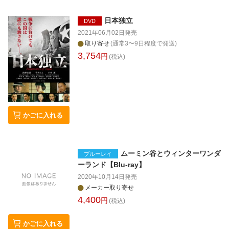
日本独立
DVD
2021年06月02日
発売
取り寄せ
(通常3〜9日程度で発送)
3,754
円
(税込)
かごに入れる
ムーミン谷とウィンターワンダ
ブルーレイ
ーランド【Blu-ray】
2020年10月14日
発売
メーカー取り寄せ
4,400
円
(税込)
かごに入れる