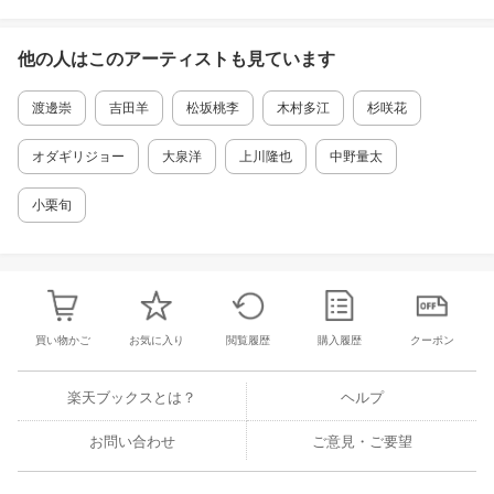
大泉洋と永瀬廉の小競り合いに会場
(C)CDジャーナル
爆笑！「映画ラストマン」プレミア
他の人はこの
アーティスト
点灯式
も見ています
11月19日、「映画ラストマン -FIRST LOV
E-」プレミアム点灯式が東京・東京ミッド
活動期間
渡邊崇
吉田羊
松坂桃李
タウンで開催され、福山雅治、大泉洋、Kin
木村多江
杉咲花
g & Prince・廉、木村多江、吉田羊、宮沢
1973年04月06日
～
639
レポート
りえが登壇しました。
オダギリジョー
大泉洋
上川隆也
中野量太
受賞履歴
小栗旬
2025/11/14
2017年日本アカデミー賞最優秀主演女優賞
福山雅治主演「映画ラストマン」永
2015年日本アカデミー賞最優秀主演女優賞
瀬廉演じる泉の恋が三角関係に？ 場
2003年日本アカデミー賞最優秀主演女優賞
面写真公開
福山雅治主演、大泉洋、King & Prince・永
1989年日本アカデミー賞優秀新人俳優賞
瀬廉、今田美桜らが出演する12月24日公開
の「映画ラストマン -FIRST LOVE-」よ
買い物かご
お気に入り
閲覧履歴
購入履歴
クーポン
更新日 2024年05月12日 （登録日 2016年02月03日 ）
り、“恋を予感させる”場面写真が解禁され
476
ました！
提供元：株式会社ジャパンミュージックデータ
楽天ブックスとは？
ヘルプ
2025/11/06
お問い合わせ
ご意見・ご要望
福山雅治主演「映画ラストマン」大
泉洋と永瀬廉がロウンを優しく見守