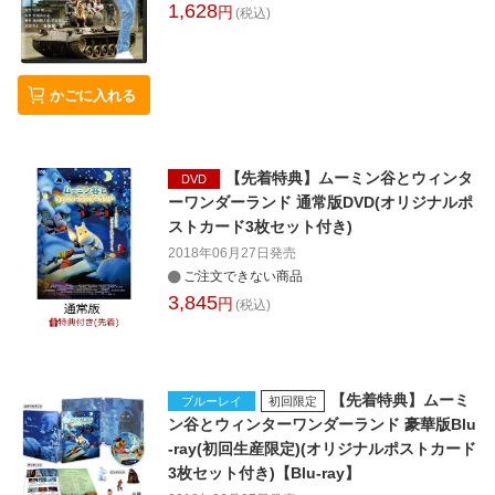
1,628
円
(税込)
かごに入れる
【先着特典】ムーミン谷とウィンタ
DVD
ーワンダーランド 通常版DVD(オリジナルポ
ストカード3枚セット付き)
2018年06月27日
発売
ご注文できない商品
3,845
円
(税込)
【先着特典】ムーミ
ブルーレイ
初回限定
ン谷とウィンターワンダーランド 豪華版Blu
-ray(初回生産限定)(オリジナルポストカード
3枚セット付き)【Blu-ray】