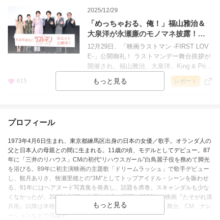
2025/12/29
「めっちゃおる、俺！」福山雅治＆
大泉洋が永瀬廉のモノマネ披露！
「ラストマン」公開御礼舞台挨拶
12月29日、「映画ラストマン -FIRST LOV
E-」公開御礼！ ラストマンデー舞台挨拶が
開催され、福山雅治、大泉洋、King & Prin
ce・永瀬廉、月島琉衣、宮沢りえ、平野俊
615
レポート
一監督が登壇しました。
2025/12/09
プロフィール
M!LK 山中柔太朗出演ドラマ「人間標
本」インタビュー映像公開！ 儚げな
1973年4月6日生まれ、東京都練馬区出身の日本の女優／歌手。オランダ人の
表情捉えた場面写真も
12月19日からPrime Videoにて配信され
父と日本人の母親との間に生まれる。11歳の頃、モデルとしてデビュー。87
る、西島秀俊主演のドラマシリーズ「人間
年に「三井のリハウス」CMの初代“リハウスガール”白鳥麗子役を務めて脚光
標本」。本ドラマに出演する市川染五郎、
を浴びる。89年に初主演映画の主題歌「ドリームラッシュ」で歌手デビュー
荒木飛羽、M!LK・山中柔太朗、黒崎煌代、
し、観月ありさ、牧瀬里穂との“3M”としてトップアイドル・シーンを賑わせ
松本怜生、秋谷郁甫の6名が、それぞれ役へ
る。91年にはヘアヌード写真集を発表し、話題を席巻。スキャンダルも少な
の思いや撮影秘話を語るインタビューを収
くなかったが、2000年以降は女優を中心に展開。2002年の映画『たそがれ清
兵衛』以降は本格派女優として評価も高い。映画、ドラマ、舞台、CM、ナレ
録した特別映像が公開されました。
2025/11/19
ーションなどで活躍中。