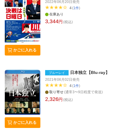
2022年06月20日
発売
4
(
1
件
)
在庫あり
3,344
円
(税込)
かごに入れる
日本独立【Blu-ray】
ブルーレイ
2021年06月02日
発売
4
(
1
件
)
取り寄せ
(通常3〜9日程度で発送)
2,326
円
(税込)
かごに入れる