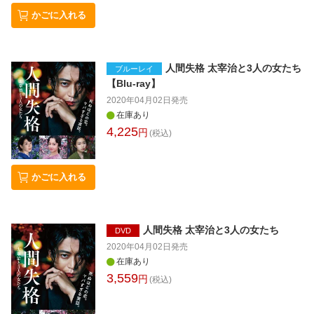
かごに入れる
人間失格 太宰治と3人の女たち
ブルーレイ
【Blu-ray】
2020年04月02日
発売
在庫あり
4,225
円
(税込)
かごに入れる
人間失格 太宰治と3人の女たち
DVD
2020年04月02日
発売
在庫あり
3,559
円
(税込)