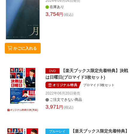
2024年09月04日
発売
在庫あり
3,754
円
(税込)
かごに入れる
【楽天ブックス限定先着特典】決戦
DVD
は日曜日(ブロマイド3枚セット)
オリジナル特典
ブロマイド3枚セット
2022年06月20日
発売
ご注文できない商品
3,971
円
(税込)
【楽天ブックス限定先着特典】
ブルーレイ