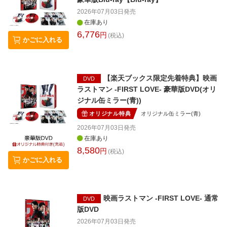
2026年07月03日
発売
在庫あり
6,776
円
(税込)
かごに入れる
【楽天ブックス限定先着特典】映画
DVD
ラストマン -FIRST LOVE- 豪華版DVD(オリ
ジナル缶ミラー(青))
オリジナル特典
オリジナル缶ミラー(青)
2026年07月03日
発売
在庫あり
8,580
円
(税込)
かごに入れる
映画ラストマン -FIRST LOVE- 通常
DVD
版DVD
2026年07月03日
発売