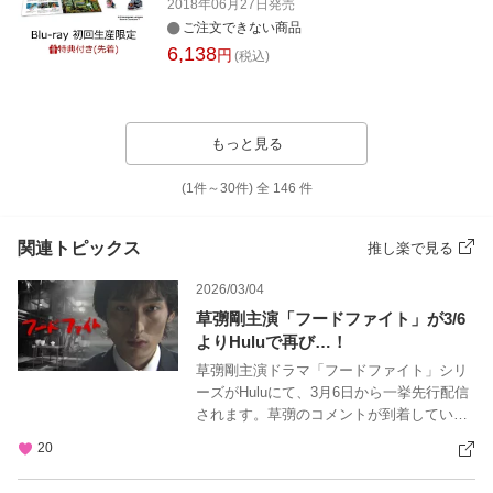
2018年06月27日
発売
ご注文できない商品
6,138
円
(税込)
もっと見る
(1件～
30
件)
全
146
件
関連トピックス
推し楽で見る
2026/03/04
草彅剛主演「フードファイト」が3/6
よりHuluで再び…！
草彅剛主演ドラマ「フードファイト」シリ
ーズがHuluにて、3月6日から一挙先行配信
されます。草彅のコメントが到着していま
す。
20