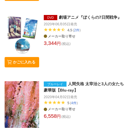
劇場アニメ『ぼくらの7日間戦争』
DVD
2020年06月05日
発売
4.5
(
2
件
)
メーカー取り寄せ
3,344
円
(税込)
かごに入れる
人間失格 太宰治と3人の女たち
ブルーレイ
豪華版【Blu-ray】
2020年04月02日
発売
5
(
4
件
)
メーカー取り寄せ
6,558
円
(税込)