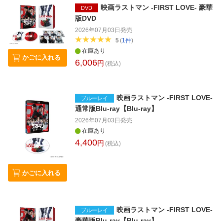
映画ラストマン -FIRST LOVE- 豪華
DVD
版DVD
2026年07月03日
発売
5
(
1
件
)
在庫あり
かごに入れる
6,006
円
(税込)
映画ラストマン -FIRST LOVE-
ブルーレイ
通常版Blu-ray【Blu-ray】
2026年07月03日
発売
在庫あり
4,400
円
(税込)
かごに入れる
映画ラストマン -FIRST LOVE-
ブルーレイ
豪華版Blu-ray【Blu-ray】