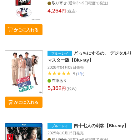
取り寄せ
(通常3〜9日程度で発送)
4,264
円
(税込)
かごに入れる
どっちにするの。 デジタルリ
ブルーレイ
マスター版【Blu-ray】
2026年04月08日
発売
5
(
1
件
)
在庫あり
5,362
円
(税込)
かごに入れる
四十七人の刺客【Blu-ray】
ブルーレイ
2025年10月15日
発売
取り寄せ
(通常3〜9日程度で発送)