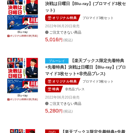
決戦は日曜日【Blu-ray】(ブロマイド3枚セ
ット)
オリジナル特典
ブロマイド3枚セット
2022年06月20日
発売
ご注文できない商品
5,016
円
(税込)
【楽天ブックス限定先着特典
ブルーレイ
+先着特典】決戦は日曜日【Blu-ray】(ブロ
マイド3枚セット+非売品プレス)
オリジナル特典
ブロマイド3枚セット
特典
非売品プレス
2022年06月20日
発売
ご注文できない商品
5,280
円
(税込)
【楽天ブックス限定先着特典+先着
DVD