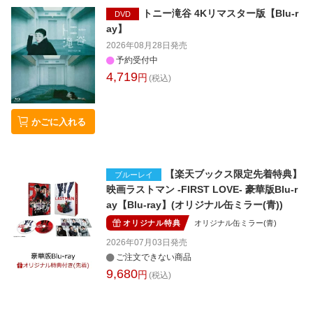
トニー滝谷 4Kリマスター版【Blu-r
DVD
ay】
2026年08月28日
発売
予約受付中
4,719
円
(税込)
かごに入れる
【楽天ブックス限定先着特典】
ブルーレイ
映画ラストマン -FIRST LOVE- 豪華版Blu-r
ay【Blu-ray】(オリジナル缶ミラー(青))
オリジナル特典
オリジナル缶ミラー(青)
2026年07月03日
発売
ご注文できない商品
9,680
円
(税込)