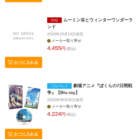
ムーミン谷とウィンターワンダーラ
DVD
ンド
2020年10月14日
発売
メーカー取り寄せ
4,455
円
(税込)
かごに入れる
劇場アニメ『ぼくらの7日間戦
ブルーレイ
争』【Blu-ray】
2020年06月05日
発売
メーカー取り寄せ
4,224
円
(税込)
かごに入れる