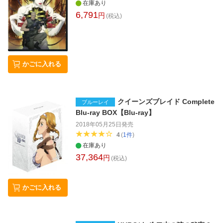
在庫あり
6,791
円
(税込)
かごに入れる
クイーンズブレイド Complete
ブルーレイ
Blu-ray BOX【Blu-ray】
2018年05月25日
発売
4
(
1
件
)
在庫あり
37,364
円
(税込)
かごに入れる