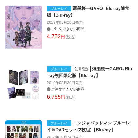
薄墨桜ーGARO- Blu-ray通常
ブルーレイ
版【Blu-ray】
2019年03月20日
発売
ご注文できない商品
4,752
円
(税込)
薄墨桜ーGARO- Blu
ブルーレイ
初回限定
-ray初回限定版【Blu-ray】
2019年03月20日
発売
ご注文できない商品
6,765
円
(税込)
ニンジャバットマン ブルーレ
ブルーレイ
イ＆DVDセット(2枚組)【Blu-ray】
2018年10月24日
発売