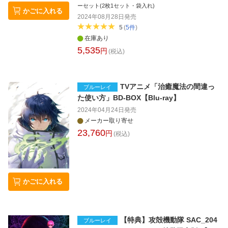
ーセット(2枚1セット・袋入れ)
かごに入れる
2024年08月28日
発売
5
(
5
件
)
在庫あり
5,535
円
(税込)
TVアニメ「治癒魔法の間違っ
ブルーレイ
た使い方」BD-BOX【Blu-ray】
2024年04月24日
発売
メーカー取り寄せ
23,760
円
(税込)
かごに入れる
【特典】攻殻機動隊 SAC_204
ブルーレイ