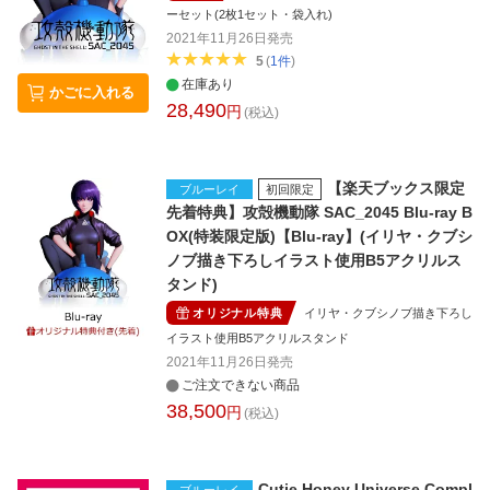
ーセット(2枚1セット・袋入れ)
2021年11月26日
発売
5
(
1
件
)
在庫あり
かごに入れる
28,490
円
(税込)
【楽天ブックス限定
ブルーレイ
初回限定
先着特典】攻殻機動隊 SAC_2045 Blu-ray B
OX(特装限定版)【Blu-ray】(イリヤ・クブシ
ノブ描き下ろしイラスト使用B5アクリルス
タンド)
オリジナル特典
イリヤ・クブシノブ描き下ろし
イラスト使用B5アクリルスタンド
2021年11月26日
発売
ご注文できない商品
38,500
円
(税込)
Cutie Honey Universe Compl
ブルーレイ