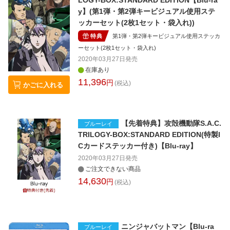
LOGY-BOX:STANDARD EDITION【Blu-ra
y】(第1弾・第2弾キービジュアル使用ステ
ッカーセット(2枚1セット・袋入れ))
特典
第1弾・第2弾キービジュアル使用ステッカ
ーセット(2枚1セット・袋入れ)
2020年03月27日
発売
在庫あり
11,396
円
(税込)
かごに入れる
【先着特典】攻殻機動隊S.A.C.
ブルーレイ
TRILOGY-BOX:STANDARD EDITION(特製I
Cカードステッカー付き)【Blu-ray】
2020年03月27日
発売
ご注文できない商品
14,630
円
(税込)
ニンジャバットマン【Blu-ra
ブルーレイ