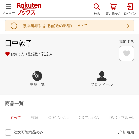
メニュー
熊本地震による配送の影響について
田中敦子
追加する
712
人
お気に入り登録数：
商品一覧
プロフィール
商品一覧
すべて
試聴
CDシングル
CDアルバム
DVD・ブルーレ
注文可能商品のみ
新着順