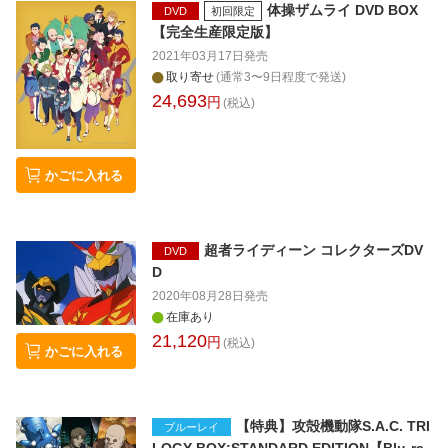
体操ザムライ DVD BOX
DVD
初回限定
【完全生産限定版】
2021年03月17日
発売
取り寄せ
(通常3〜9日程度で発送)
24,693
円
(税込)
かごに入れる
超者ライディーン コレクターズDV
DVD
D
2020年08月28日
発売
在庫あり
21,120
円
(税込)
かごに入れる
【特典】攻殻機動隊S.A.C. TRI
ブルーレイ