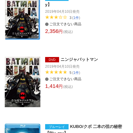
y】
2019年04月10日
発売
3
(
1
件
)
ご注文できない商品
2,356
円
(税込)
ニンジャバットマン
DVD
2019年04月10日
発売
5
(
1
件
)
ご注文できない商品
1,414
円
(税込)
KUBO/クボ 二本の弦の秘密
ブルーレイ
【Blu-ray】