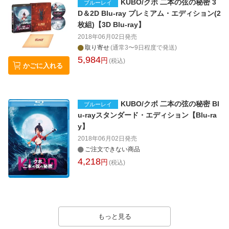
KUBO/クボ 二本の弦の秘密 3
ブルーレイ
D＆2D Blu-ray プレミアム・エディション(2
枚組)【3D Blu-ray】
2018年06月02日
発売
取り寄せ
(通常3〜9日程度で発送)
5,984
円
(税込)
かごに入れる
KUBO/クボ 二本の弦の秘密 Bl
ブルーレイ
u-rayスタンダード・エディション【Blu-ra
y】
2018年06月02日
発売
ご注文できない商品
4,218
円
(税込)
もっと見る