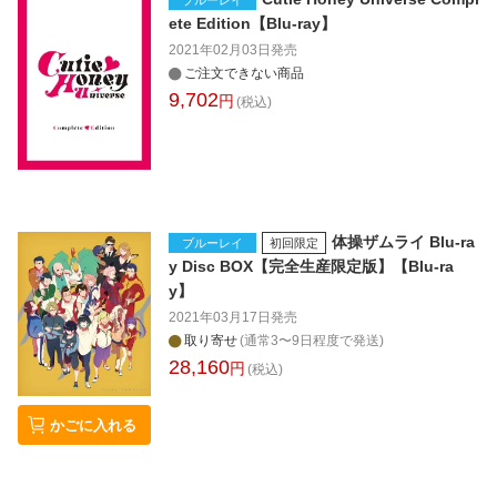
ete Edition【Blu-ray】
2021年02月03日
発売
ご注文できない商品
9,702
円
(税込)
体操ザムライ Blu-ra
ブルーレイ
初回限定
y Disc BOX【完全生産限定版】【Blu-ra
y】
2021年03月17日
発売
取り寄せ
(通常3〜9日程度で発送)
28,160
円
(税込)
かごに入れる