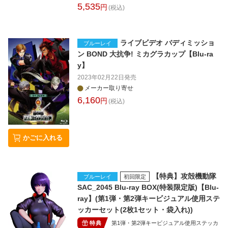
5,535
円
(税込)
ライブビデオ バディミッショ
ブルーレイ
ン BOND 大抗争! ミカグラカップ【Blu-ra
y】
2023年02月22日
発売
メーカー取り寄せ
6,160
円
(税込)
かごに入れる
【特典】攻殻機動隊
ブルーレイ
初回限定
SAC_2045 Blu-ray BOX(特装限定版)【Blu-
ray】(第1弾・第2弾キービジュアル使用ステ
ッカーセット(2枚1セット・袋入れ))
特典
第1弾・第2弾キービジュアル使用ステッカ