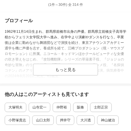
(1件～
30
件)
全
314
件
プロフィール
1962年11月14日生まれ、群馬県前橋市出身の声優。群馬県立前橋女子高等学
校からフェリス女学院大学へ進み、在学中より演劇やダンスを行なう。卒業
後は企業に勤めながら舞踏団などで演技を続け、東京アナウンスアカデミー
通学を機に声優を志す。養成所を経て、江崎プロダクション（現・マウスプ
ロモーション）に所属。ニコール・キッドマンほかクールビューティな女優
の吹き替えをはじめ、『攻殻機動隊』シリーズの草薙素子役、『ジョジョの
奇妙な冒険』のリサリサ役、『葬送のフリーレン』のフランメ役、『名探偵
コナン』のメアリー・世良役などアニメやゲームにも多数出演。病気療養中
の2024年8月20日に死去。61歳没。
(C)CDジャーナル
他の人はこの
アーティスト
も見ています
活動期間
大塚明夫
山寺宏一
仲野裕
阪脩
士郎正宗
11月14日
～
2024年08月20日
小野塚貴志
山口太郎
押井守
大川透
神山健治
更新日 2024年08月23日 （登録日 2016年02月03日 ）