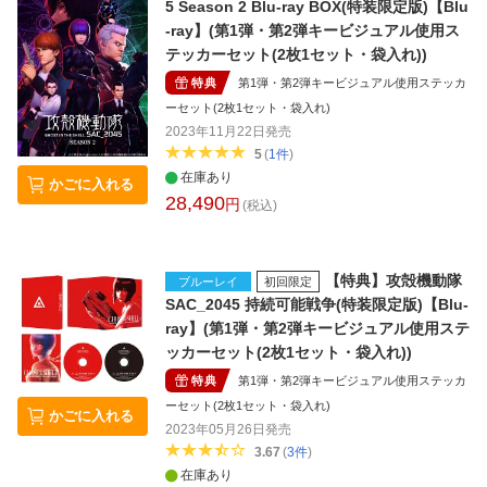
5 Season 2 Blu-ray BOX(特装限定版)【Blu
-ray】(第1弾・第2弾キービジュアル使用ス
テッカーセット(2枚1セット・袋入れ))
特典
第1弾・第2弾キービジュアル使用ステッカ
ーセット(2枚1セット・袋入れ)
2023年11月22日
発売
5
(
1
件
)
在庫あり
かごに入れる
28,490
円
(税込)
【特典】攻殻機動隊
ブルーレイ
初回限定
SAC_2045 持続可能戦争(特装限定版)【Blu-
ray】(第1弾・第2弾キービジュアル使用ステ
ッカーセット(2枚1セット・袋入れ))
特典
第1弾・第2弾キービジュアル使用ステッカ
ーセット(2枚1セット・袋入れ)
かごに入れる
2023年05月26日
発売
3.67
(
3
件
)
在庫あり