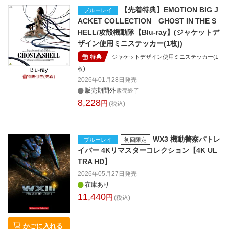
【先着特典】EMOTION BIG J
ブルーレイ
ACKET COLLECTION GHOST IN THE S
HELL/攻殻機動隊【Blu-ray】(ジャケットデ
ザイン使用ミニステッカー(1枚))
特典
ジャケットデザイン使用ミニステッカー(1
枚)
2026年01月28日
発売
販売期間外
販売終了
8,228
円
(税込)
WX3 機動警察パトレ
ブルーレイ
初回限定
イバー 4Kリマスターコレクション【4K UL
TRA HD】
2026年05月27日
発売
在庫あり
11,440
円
(税込)
かごに入れる