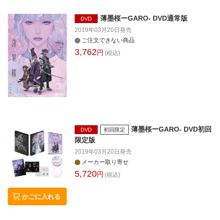
薄墨桜ーGARO- DVD通常版
DVD
2019年03月20日
発売
ご注文できない商品
3,762
円
(税込)
薄墨桜ーGARO- DVD初回
DVD
初回限定
限定版
2019年03月20日
発売
メーカー取り寄せ
5,720
円
(税込)
かごに入れる