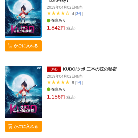
2019年04月02日
発売
4
(
3
件
)
在庫あり
1,842
円
(税込)
かごに入れる
KUBO/クボ 二本の弦の秘密
DVD
2019年04月02日
発売
5
(
1
件
)
在庫あり
1,156
円
(税込)
かごに入れる