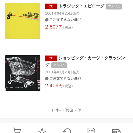
トラジック・エピローグ
CD
アルバム
2001年04月25日
発売
ご注文できない商品
2,807
円
(税込)
ショッピング・カーツ・クラッシン
CD
グ
アルバム
2001年03月23日
発売
ご注文できない商品
2,409
円
(税込)
(1件～
2
件)
全
2
件