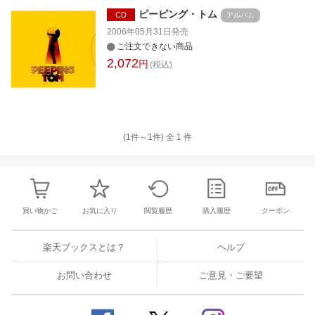
ピーピング・トム
CD
アルバム
2006年05月31日
発売
ご注文できない商品
2,072
円
(税込)
(1件～
1
件)
全
1
件
買い物かご
お気に入り
閲覧履歴
購入履歴
クーポン
楽天ブックスとは？
ヘルプ
お問い合わせ
ご意見・ご要望