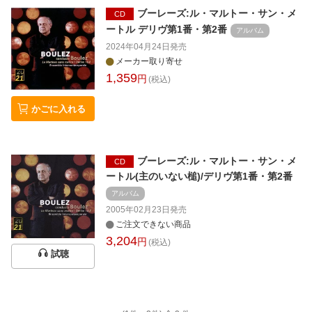
ブーレーズ:ル・マルトー・サン・メ
CD
ートル デリヴ第1番・第2番
アルバム
2024年04月24日
発売
メーカー取り寄せ
1,359
円
(税込)
かごに入れる
ブーレーズ:ル・マルトー・サン・メ
CD
ートル(主のいない槌)/デリヴ第1番・第2番
アルバム
2005年02月23日
発売
ご注文できない商品
3,204
円
(税込)
試聴