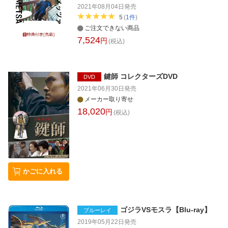
2021年08月04日
発売
5
(
1
件
)
ご注文できない商品
7,524
円
(税込)
鍵師 コレクターズDVD
DVD
2021年06月30日
発売
メーカー取り寄せ
18,020
円
(税込)
かごに入れる
ゴジラVSモスラ【Blu-ray】
ブルーレイ
2019年05月22日
発売