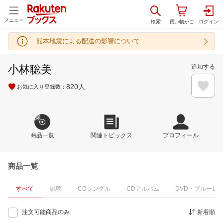
メニュー
熊本地震による配送の影響について
小林聡美
追加する
820
人
お気に入り登録数：
商品一覧
関連トピックス
プロフィール
商品一覧
すべて
試聴
CDシングル
CDアルバム
DVD・ブルーレ
注文可能商品のみ
新着順