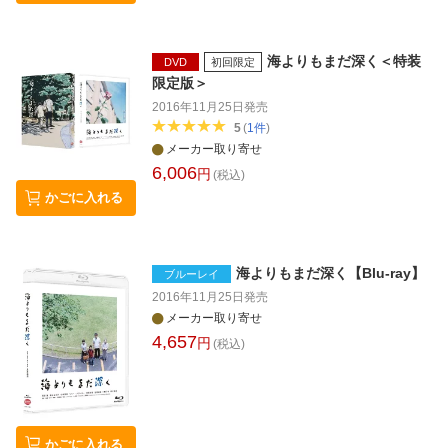
海よりもまだ深く＜特装
DVD
初回限定
限定版＞
2016年11月25日
発売
5
(
1
件
)
メーカー取り寄せ
6,006
円
(税込)
かごに入れる
海よりもまだ深く【Blu-ray】
ブルーレイ
2016年11月25日
発売
メーカー取り寄せ
4,657
円
(税込)
かごに入れる