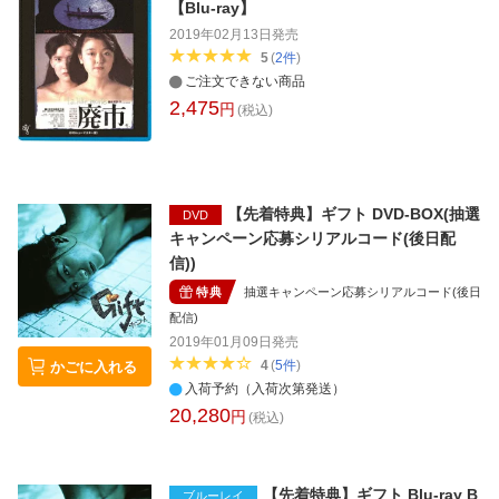
【Blu-ray】
2019年02月13日
発売
5
(
2
件
)
ご注文できない商品
2,475
円
(税込)
【先着特典】ギフト DVD-BOX(抽選
DVD
キャンペーン応募シリアルコード(後日配
信))
特典
抽選キャンペーン応募シリアルコード(後日
配信)
2019年01月09日
発売
4
(
5
件
)
かごに入れる
入荷予約（入荷次第発送）
20,280
円
(税込)
【先着特典】ギフト Blu-ray B
ブルーレイ