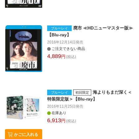
廃市 ≪HDニューマスター版≫
ブルーレイ
【Blu-ray】
2016年12月14日
発売
ご注文できない商品
4,889
円
(税込)
海よりもまだ深く＜
ブルーレイ
初回限定
特装限定版＞【Blu-ray】
2016年11月25日
発売
在庫あり
6,913
円
(税込)
かごに入れる