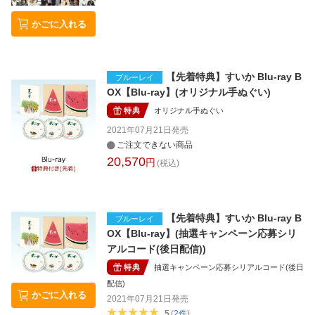
かごに入れる
【先着特典】すいか Blu-ray B
ブルーレイ
OX【Blu-ray】(オリジナル手ぬぐい)
特典
オリジナル手ぬぐい
2021年07月21日
発売
ご注文できない商品
20,570
円
(税込)
【先着特典】すいか Blu-ray B
ブルーレイ
OX【Blu-ray】(抽選キャンペーン応募シリ
アルコード(後日配信))
特典
抽選キャンペーン応募シリアルコード(後日
配信)
かごに入れる
2021年07月21日
発売
5
(
2
件
)