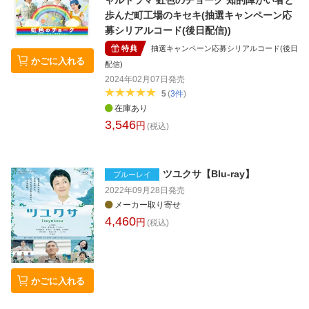
歩んだ町工場のキセキ(抽選キャンペーン応
募シリアルコード(後日配信))
特典
抽選キャンペーン応募シリアルコード(後日
かごに入れる
配信)
2024年02月07日
発売
5
(
3
件
)
在庫あり
3,546
円
(税込)
ツユクサ【Blu-ray】
ブルーレイ
2022年09月28日
発売
メーカー取り寄せ
4,460
円
(税込)
かごに入れる