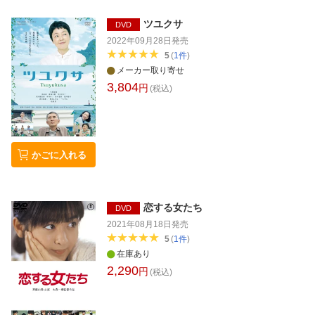
ツユクサ
DVD
2022年09月28日
発売
5
(
1
件
)
メーカー取り寄せ
3,804
円
(税込)
かごに入れる
恋する女たち
DVD
2021年08月18日
発売
5
(
1
件
)
在庫あり
2,290
円
(税込)