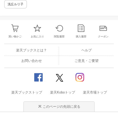
浅丘ルリ子
1983年日本アカデミー賞優秀新人俳優賞
更新日 2026年07月21日 （登録日 2016年02月03日 ）
提供元：株式会社ジャパンミュージックデータ
買い物かご
お気に入り
閲覧履歴
購入履歴
クーポン
楽天ブックスとは？
ヘルプ
お問い合わせ
ご意見・ご要望
楽天ブックストップ
楽天Koboトップ
楽天市場トップ
このページの先頭に戻る