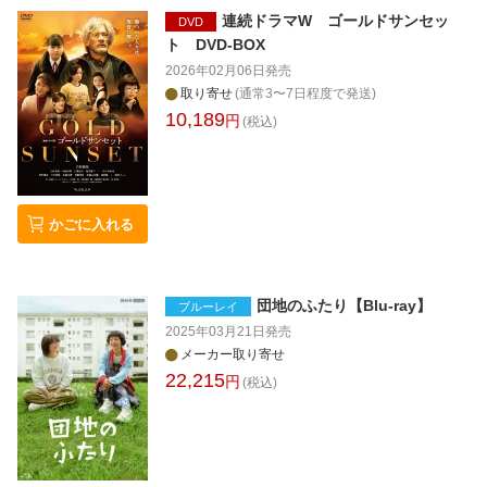
連続ドラマW ゴールドサンセッ
DVD
ト DVD-BOX
2026年02月06日
発売
取り寄せ
(通常3〜7日程度で発送)
10,189
円
(税込)
かごに入れる
団地のふたり【Blu-ray】
ブルーレイ
2025年03月21日
発売
メーカー取り寄せ
22,215
円
(税込)