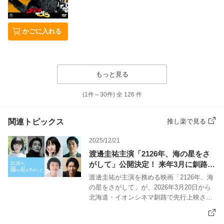
かごに入れる
もっと見る
(1件～
30
件)
全
126
件
関連トピックス
推し楽で見る
2025/12/21
渡邊圭祐主演「2126年、海の星をさ
がして」公開決定！ 来年3月に釧路で
先行上映
渡邊圭祐が主演を務める映画「2126年、海
の星をさがして」が、2026年3月20日から
北海道・イオンシネマ釧路で先行上映さ
れ、その後全国で順次公開されることが決
定しました。