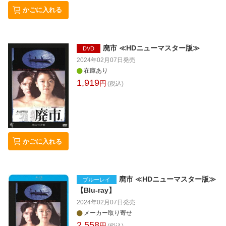
かごに入れる
廃市 ≪HDニューマスター版≫
DVD
2024年02月07日
発売
在庫あり
1,919
円
(税込)
かごに入れる
廃市 ≪HDニューマスター版≫
ブルーレイ
【Blu-ray】
2024年02月07日
発売
メーカー取り寄せ
2,558
円