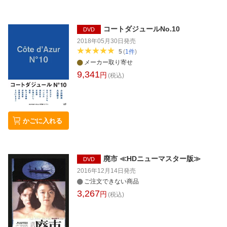
コートダジュールNo.10
DVD
2018年05月30日
発売
5
(
1
件
)
メーカー取り寄せ
9,341
円
(税込)
かごに入れる
廃市 ≪HDニューマスター版≫
DVD
2016年12月14日
発売
ご注文できない商品
3,267
円
(税込)