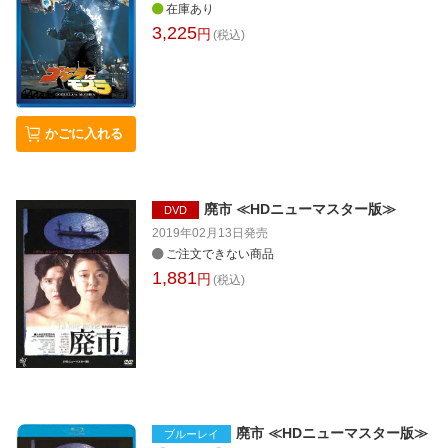
在庫あり
3,225
円
(税込)
かごに入れる
廃市 ≪HDニューマスター版≫
DVD
2019年02月13日
発売
ご注文できない商品
1,881
円
(税込)
廃市 ≪HDニューマスター版≫
ブルーレイ