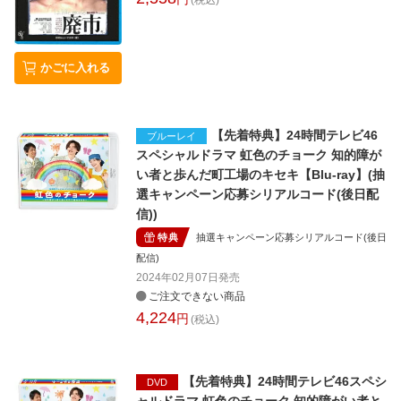
(税込)
かごに入れる
【先着特典】24時間テレビ46
ブルーレイ
スペシャルドラマ 虹色のチョーク 知的障が
い者と歩んだ町工場のキセキ【Blu-ray】(抽
選キャンペーン応募シリアルコード(後日配
信))
特典
抽選キャンペーン応募シリアルコード(後日
配信)
2024年02月07日
発売
ご注文できない商品
4,224
円
(税込)
【先着特典】24時間テレビ46スペシ
DVD
ャルドラマ 虹色のチョーク 知的障がい者と