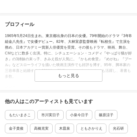
プロフィール
1965年5月24日生まれ、東京都出身の日本の女優。79年開始のドラマ『3年B
組金八先生』で女優デビュー。82年、大林宣彦監督映画『転校生』で主演を
務め、日本アカデミー賞新人俳優賞を受賞。その後もドラマ、映画、舞台、
CMなどに数多く出演。特に、シチュエーション・コメディ『やっぱり猫が好
き』の3姉妹の末っ子、きみえ役が人気に。『かもめ食堂』『めがね』『プー
ル』などスローライフを描いた映画主演作でも好評を博す。95年、脚本家の
三谷幸喜と結婚するも2011年に離婚。エッセイストとしても活躍し、著書も
多数。
(C)CDジャーナル
他の人はこの
アーティスト
も見ています
活動期間
もたいまさこ
市川実日子
小泉今日子
篠原涼子
1965年05月24日
～
金子貴俊
高橋克実
木皿泉
ともさかりえ
光石研
受賞履歴