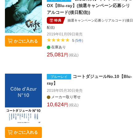
OX【Blu-ray】(抽選キャンペーン応募シリ
アルコード(後日配信))
特典
抽選キャンペーン応募シリアルコード(後日
配信)
2019年01月09日
発売
5
(
5
件
)
かごに入れる
在庫あり
25,081
円
(税込)
コートダジュールNo.10【Blu-
ブルーレイ
ray】
2018年05月30日
発売
メーカー取り寄せ
10,624
円
(税込)
かごに入れる