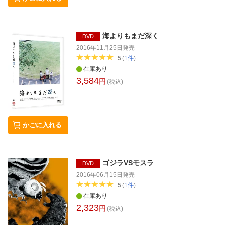
海よりもまだ深く
DVD
2016年11月25日
発売
5
(
1
件
)
在庫あり
3,584
円
(税込)
かごに入れる
ゴジラVSモスラ
DVD
2016年06月15日
発売
5
(
1
件
)
在庫あり
2,323
円
(税込)