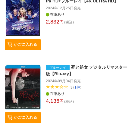
tra HD+ブルーレイ【4K ULTRA HD】
2024年12月25日
発売
在庫あり
2,832
円
(税込)
かごに入れる
死と処女 デジタルリマスター
ブルーレイ
版【Blu-ray】
2024年09月04日
発売
3
(
1
件
)
在庫あり
4,136
円
(税込)
かごに入れる