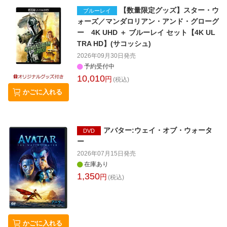
【数量限定グッズ】スター・ウ
ブルーレイ
ォーズ／マンダロリアン・アンド・グローグ
ー 4K UHD ＋ ブルーレイ セット【4K UL
TRA HD】(サコッシュ)
2026年09月30日
発売
予約受付中
10,010
円
(税込)
かごに入れる
アバター:ウェイ・オブ・ウォータ
DVD
ー
2026年07月15日
発売
在庫あり
1,350
円
(税込)
かごに入れる