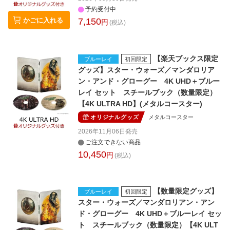
予約受付中
かごに入れる
7,150
円
(税込)
【楽天ブックス限定
ブルーレイ
初回限定
グッズ】スター・ウォーズ／マンダロリア
ン・アンド・グローグー 4K UHD＋ブルー
レイ セット スチールブック（数量限定）
【4K ULTRA HD】(メタルコースター)
オリジナルグッズ
メタルコースター
2026年11月06日
発売
ご注文できない商品
10,450
円
(税込)
【数量限定グッズ】
ブルーレイ
初回限定
スター・ウォーズ／マンダロリアン・アン
ド・グローグー 4K UHD＋ブルーレイ セッ
ト スチールブック（数量限定）【4K ULT