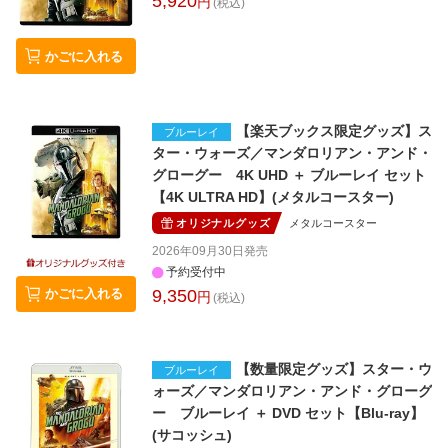
5,920
円
(税込)
かごに入れる
【楽天ブックス限定グッズ】ス
ブルーレイ
ター・ウォーズ／マンダロリアン・アンド・
グローグー 4K UHD ＋ ブルーレイ セット
【4K ULTRA HD】(メタルコースター)
オリジナルグッズ
メタルコースター
2026年09月30日
発売
予約受付中
かごに入れる
9,350
円
(税込)
【数量限定グッズ】スター・ウ
ブルーレイ
ォーズ／マンダロリアン・アンド・グローグ
ー ブルーレイ ＋ DVD セット【Blu-ray】
(サコッシュ)