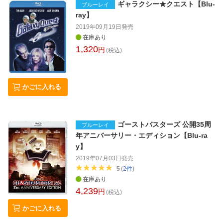
ギャラクシー★クエスト【Blu-
ブルーレイ
ray】
2019年09月19日
発売
在庫あり
1,320
円
(税込)
かごに入れる
ゴーストバスターズ 公開35周
ブルーレイ
年アニバーサリー・エディション【Blu-ra
y】
2019年07月03日
発売
5
(
2
件
)
在庫あり
4,239
円
(税込)
かごに入れる