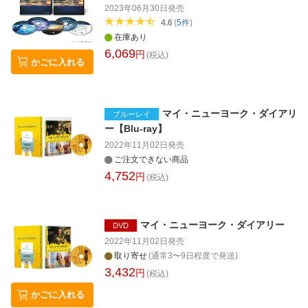
2023年06月30日
発売
4.6
(
5
件
)
在庫あり
6,069
円
(税込)
かごに入れる
マイ・ニューヨーク・ダイアリ
ブルーレイ
ー【Blu-ray】
2022年11月02日
発売
ご注文できない商品
4,752
円
(税込)
マイ・ニューヨーク・ダイアリー
DVD
2022年11月02日
発売
取り寄せ
(通常3〜9日程度で発送)
3,432
円
(税込)
かごに入れる