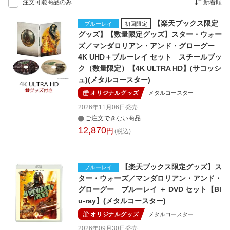
注文可能商品のみ
新着順
【楽天ブックス限定
ブルーレイ
初回限定
グッズ】【数量限定グッズ】スター・ウォー
ズ／マンダロリアン・アンド・グローグー
4K UHD＋ブルーレイ セット スチールブッ
ク（数量限定）【4K ULTRA HD】(サコッシ
ュ)(メタルコースター)
オリジナルグッズ
メタルコースター
2026年11月06日
発売
ご注文できない商品
12,870
円
(税込)
【楽天ブックス限定グッズ】ス
ブルーレイ
ター・ウォーズ／マンダロリアン・アンド・
グローグー ブルーレイ ＋ DVD セット【Bl
u-ray】(メタルコースター)
オリジナルグッズ
メタルコースター
2026年09月30日
発売