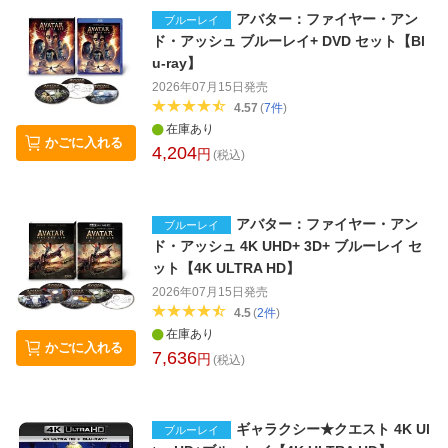
アバター：ファイヤー・アン
ブルーレイ
ド・アッシュ ブルーレイ+ DVD セット【Bl
u-ray】
2026年07月15日
発売
4.57
(
7
件
)
在庫あり
かごに入れる
4,204
円
(税込)
アバター：ファイヤー・アン
ブルーレイ
ド・アッシュ 4K UHD+ 3D+ ブルーレイ セ
ット【4K ULTRA HD】
2026年07月15日
発売
4.5
(
2
件
)
在庫あり
かごに入れる
7,636
円
(税込)
ギャラクシー★クエスト 4K Ul
ブルーレイ