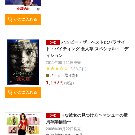
かごに入れる
ハッピー・ザ・ベスト!::パラサイ
DVD
ト・バイティング 食人草 スペシャル・エデ
ィション
2011年08月11日
発売
3.33
(
3
件
)
メーカー取り寄せ
1,162
円
(税込)
かごに入れる
Hな彼女の見つけ方〜マシューの童
DVD
貞卒業物語〜
2006年09月22日
発売