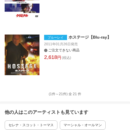
ホステージ【Blu-ray】
ブルーレイ
2011年01月26日
発売
ご注文できない商品
2,618
円
(税込)
(1件～
21
件)
全
21
件
他の人はこの
アーティスト
も見ています
セレナ・スコット・トーマス
マーシャル・オールマン