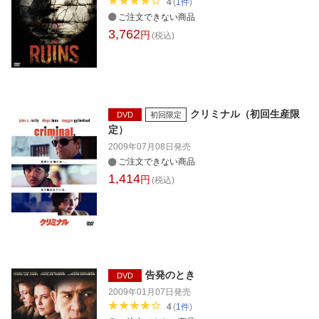
4
(
1
件
)
ご注文できない商品
3,762
円
(税込)
クリミナル（初回生産限
DVD
初回限定
定）
2009年07月08日
発売
ご注文できない商品
1,414
円
(税込)
告発のとき
DVD
2009年01月07日
発売
4
(
1
件
)