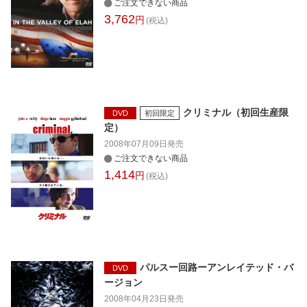
ご注文できない商品
3,762
円
(税込)
クリミナル（初回生産限
DVD
初回限定
定）
2008年07月09日
発売
ご注文できない商品
1,414
円
(税込)
パルスー回路ーアンレイテッド・バ
DVD
ージョン
2008年04月23日
発売