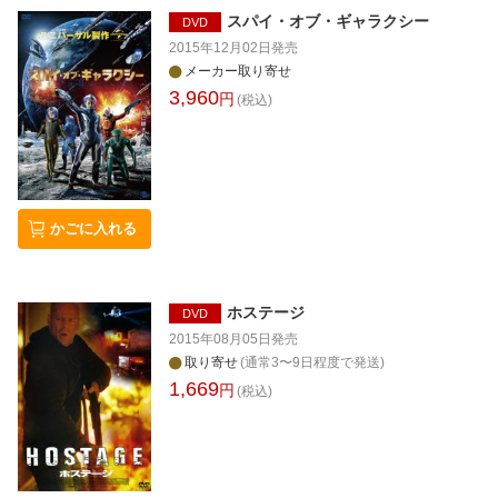
スパイ・オブ・ギャラクシー
DVD
2015年12月02日
発売
メーカー取り寄せ
3,960
円
(税込)
かごに入れる
ホステージ
DVD
2015年08月05日
発売
取り寄せ
(通常3〜9日程度で発送)
1,669
円
(税込)