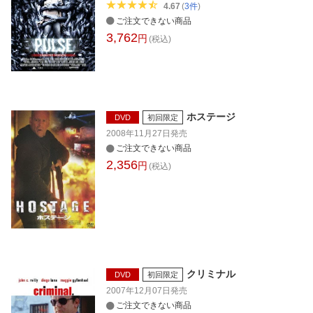
4.67
(
3
件
)
ご注文できない商品
3,762
円
(税込)
ホステージ
DVD
初回限定
2008年11月27日
発売
ご注文できない商品
2,356
円
(税込)
クリミナル
DVD
初回限定
2007年12月07日
発売
ご注文できない商品