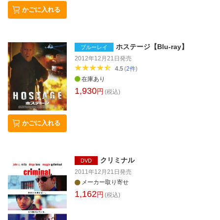
かごに入れる
ホステージ【Blu-ray】
ブルーレイ
2012年12月21日
発売
4.5
(
2
件
)
在庫あり
1,930
円
(税込)
かごに入れる
クリミナル
DVD
2011年12月21日
発売
メーカー取り寄せ
1,162
円
(税込)