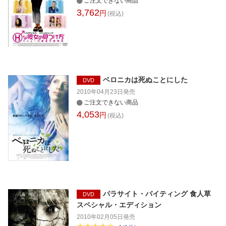
ご注文できない商品
3,762
円
(税込)
ベロニカは死ぬことにした
DVD
2010年04月23日
発売
ご注文できない商品
4,053
円
(税込)
パラサイト・バイティング 食人草
DVD
スペシャル・エディション
2010年02月05日
発売