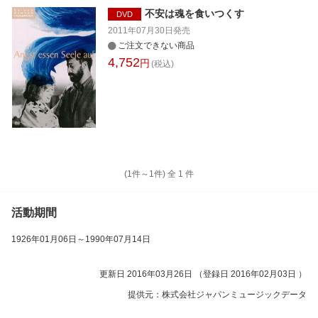
不安は魂を食いつくす
DVD
2011年07月30日
発売
ご注文できない商品
4,752
円
(税込)
(1件～
1
件)
全
1
件
活動期間
1926年01月06日
～
1990年07月14日
更新日 2016年03月26日 （登録日 2016年02月03日 ）
提供元：株式会社ジャパンミュージックデータ