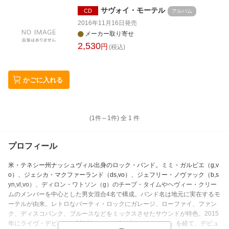
サヴォイ・モーテル
CD
アルバム
2016年11月16日
発売
メーカー取り寄せ
2,530
円
(税込)
かごに入れる
(1件～
1
件)
全
1
件
プロフィール
米・テネシー州ナッシュヴィル出身のロック・バンド。ミミ・ガルビエ（g,v
o）、ジェシカ・マクファーランド（ds,vo）、ジェフリー・ノヴァック（b,s
yn,vl,vo）、ディロン・ワトソン（g）のチープ・タイムやヘヴィー・クリー
ムのメンバーを中心とした男女混合4名で構成。バンド名は地元に実在するモ
ーテルが由来。レトロなパーティ・ロックにガレージ、ローファイ、ファン
ク、ディスコパンク、ブルースなどをミックスさせたサウンドが特色。2015
年にライヴ・デビュー。2016年にシングル「ホット・ワン」を経て、デビュ