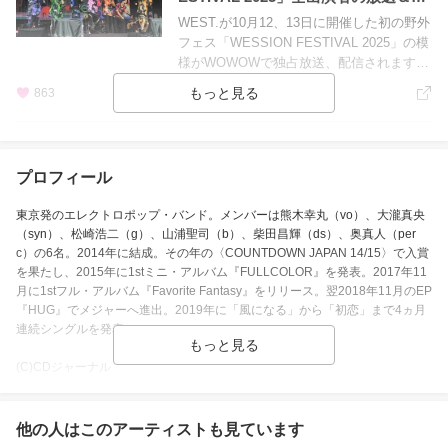
信決定！
WEST.が10月12、13日に開催した初の野外
フェス「WESSION FESTIVAL 2025」の模
様がWOWOWで独占放送、配信されます。
計9時間を超える全出演アーティストのパフ
863
ォーマンスが公開！
2025/10/14
プロフィール
「WESSION FESTIVAL 2025」の熱
狂をお届け！「えぇじゃないか～」
東京発のエレクトロポップ・バンド。メンバーは熊木幸丸（vo）、大瀧真央
の声でライブスタート♪
10月12日～13日に開催されたWEST.主催の
（syn）、松崎浩二（g）、山浦聖司（b）、柴田昌輝（ds）、奥真人（per
音楽フェス「WESSION FESTIVAL 2025」
c）の6名。2014年に結成。その年の〈COUNTDOWN JAPAN 14/15〉で入賞
より、ライブレポートが到着しました！ 2
を果たし、2015年に1stミニ・アルバム『FULLCOLOR』を発表。2017年11
日間でWEST.を含む11組のアーティストが
月に1stフル・アルバム『Favorite Fantasy』をリリース。翌2018年11月のEP
916
出演し、約6万人の観客を魅了したステージ
『HUG』でメジャーへ進出。2019年に「風になる」から「初恋」まで4ヵ月
の模様をお届けします。
連続シングルを発表。
2025/10/08
(C)CDジャーナル
WEST.「WESSION FESTIVAL 202
5」WOWOW独占放送・配信決定！
活動期間
他の人はこの
アーティスト
密着特番も
も見ています
10月12日、13日にWEST.主催で開催される