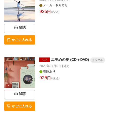
メーカー取り寄せ
925
円
(税込)
試聴
かごに入れる
エモめの夏 (CD＋DVD)
CD
シングル
2020年07月01日
発売
在庫あり
925
円
(税込)
試聴
かごに入れる