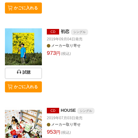
かごに入れる
初恋
CD
シングル
2019年09月04日
発売
メーカー取り寄せ
973
円
(税込)
試聴
かごに入れる
HOUSE
CD
シングル
2019年07月03日
発売
メーカー取り寄せ
953
円
(税込)