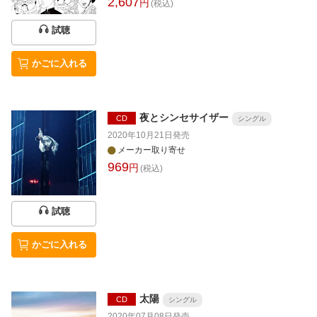
2,607
円
(税込)
試聴
かごに入れる
夜とシンセサイザー
CD
シングル
2020年10月21日
発売
メーカー取り寄せ
969
円
(税込)
試聴
かごに入れる
太陽
CD
シングル
2020年07月08日
発売