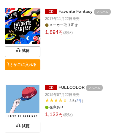
Favorite Fantasy
CD
アルバム
2017年11月22日
発売
メーカー取り寄せ
1,894
円
(税込)
試聴
かごに入れる
FULLCOLOR
CD
アルバム
2015年07月22日
発売
3.5
(
2
件
)
在庫あり
1,122
円
(税込)
試聴