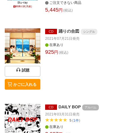
ご注文できない商品
5,445
円
(税込)
踊りの合図
CD
シングル
2021年07月21日
発売
在庫あり
925
円
(税込)
試聴
かごに入れる
DAILY BOP
CD
アルバム
2021年03月31日
発売
5
(
1
件
)
在庫あり