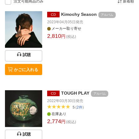
注文可能商品のみ
新着順
Kimochy Season
CD
アルバム
2023年04月05日
発売
メーカー取り寄せ
2,810
円
(税込)
試聴
かごに入れる
TOUGH PLAY
CD
アルバム
2022年03月30日
発売
5
(
2
件
)
在庫あり
2,774
円
(税込)
試聴