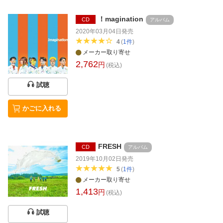
！magination
CD
アルバム
2020年03月04日
発売
4
(
1
件
)
メーカー取り寄せ
2,762
円
(税込)
試聴
かごに入れる
FRESH
CD
アルバム
2019年10月02日
発売
5
(
1
件
)
メーカー取り寄せ
1,413
円
(税込)
試聴