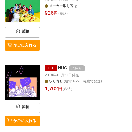
メーカー取り寄せ
926
円
(税込)
試聴
かごに入れる
HUG
CD
アルバム
2018年11月21日
発売
取り寄せ
(通常3〜9日程度で発送)
1,702
円
(税込)
試聴
かごに入れる