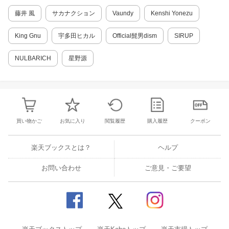
「WESSION FESTIVAL 2025」のWOWO
2014年
～
藤井 風
サカナクション
W独占放送、配信が決定♪ WEST.や出演ア
Vaundy
Kenshi Yonezu
ーティストへのインタビュー、リハーサル
428
更新日 2021年01月30日 （登録日 2017年02月11日 ）
やバックヤードでの様子に迫る密着特番も2
King Gnu
宇多田ヒカル
Official髭男dism
SIRUP
026年2月に放送、配信されます。
提供元：株式会社ジャパンミュージックデータ
NULBARICH
星野源
2025/09/24
WEST.「WESSION」第4回ゲストはL
ucky Kilimanjaro！ 収録後コメント
到着
9月28日19時より「WESSION」第4回が放
送・配信されます。今回のゲストは、「世
界中の毎日をおどらせる」というテーマで
買い物かご
お気に入り
閲覧履歴
購入履歴
クーポン
活動している6人組バンドLucky Kilimanjar
351
o。
楽天ブックスとは？
ヘルプ
2025/09/18
お問い合わせ
ご意見・ご要望
「WESSION FESTIVAL 2025」10/12
オープニングゲストに横山裕＆Saucy
Dog石原慎也！
10月12日、13日に大阪・万博記念公園で開
催されるWEST.主催のフェス「WESSION
FESTIVAL 2025」。初日のオープニングゲ