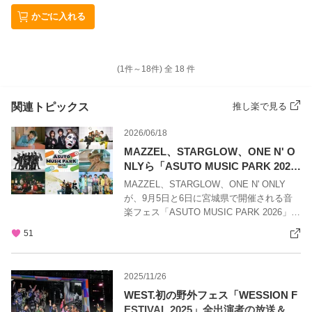
かごに入れる
(1件～
18
件)
全
18
件
関連トピックス
推し楽で見る
2026/06/18
MAZZEL、STARGLOW、ONE N' O
NLYら「ASUTO MUSIC PARK 202
6」出演決定！
MAZZEL、STARGLOW、ONE N' ONLY
が、9月5日と6日に宮城県で開催される音
楽フェス「ASUTO MUSIC PARK 2026」に
出演します。
51
2025/11/26
WEST.初の野外フェス「WESSION F
ESTIVAL 2025」全出演者の放送＆配