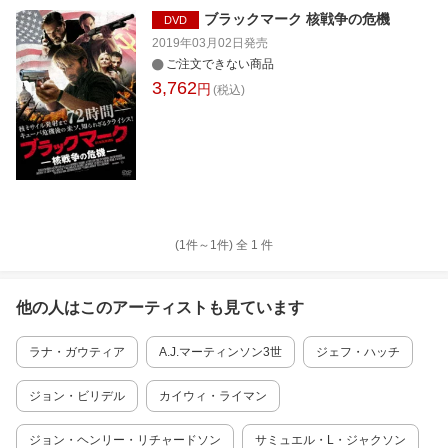
ブラックマーク 核戦争の危機
DVD
2019年03月02日
発売
ご注文できない商品
3,762
円
(税込)
(1件～
1
件)
全
1
件
他の人はこの
アーティスト
も見ています
ラナ・ガウティア
A.J.マーティンソン3世
ジェフ・ハッチ
ジョン・ビリデル
カイウィ・ライマン
ジョン・ヘンリー・リチャードソン
サミュエル・L・ジャクソン