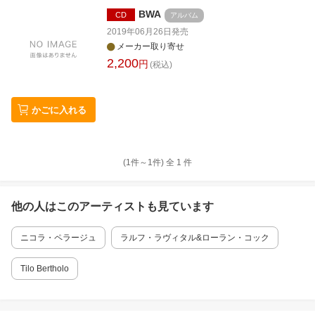
BWA
CD
アルバム
2019年06月26日
発売
メーカー取り寄せ
2,200
円
(税込)
かごに入れる
(1件～
1
件)
全
1
件
他の人はこの
アーティスト
も見ています
ニコラ・ペラージュ
ラルフ・ラヴィタル&ローラン・コック
Tilo Bertholo