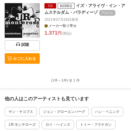
イズ・アライヴ・イン・ア
CD
初回限定
ムステルダム・パラディーゾ
アルバム
2021年07月28日
発売
メーカー取り寄せ
1,371
円
(税込)
試聴
かごに入れる
(1件～
1
件)
全
1
件
他の人はこの
アーティスト
も見ています
ヤン・ヤコブス
ジョン・グローエンバーグ
ハン・ベニンク
J.R.モンテローズ
ロイ・ヘインズ
トミー・フラナガン