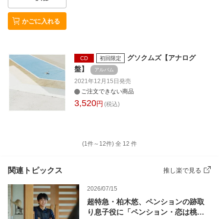
かごに入れる
グソクムズ【アナログ
CD
初回限定
盤】
アルバム
2021年12月15日
発売
ご注文できない商品
3,520
円
(税込)
(1件～
12
件)
全
12
件
関連トピックス
推し楽で見る
2026/07/15
超特急・柏木悠、ペンションの跡取
り息子役に「ペンション・恋は桃色 s