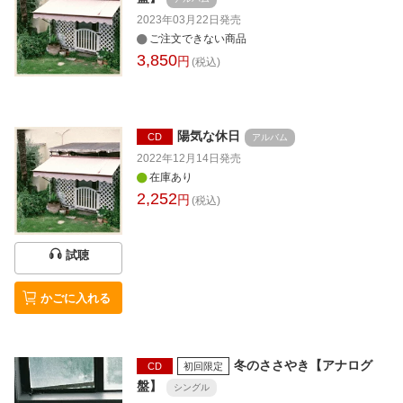
2023年03月22日
発売
ご注文できない商品
3,850
円
(税込)
陽気な休日
CD
アルバム
2022年12月14日
発売
在庫あり
2,252
円
(税込)
試聴
かごに入れる
冬のささやき【アナログ
CD
初回限定
盤】
シングル