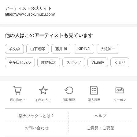
デビュー年
アーティスト公式サイト
https://www.gusokumuzu.com/
2024年メジャーデビュー
活動期間
他の人はこの
アーティスト
も見ています
2014年
～
羊文学
山下達郎
藤井 風
KIRINJI
大滝詠一
受賞履歴
宇多田ヒカル
離婚伝説
スピッツ
Vaundy
くるり
2022年CDショップ大賞入賞
更新日 2025年07月24日 （登録日 2021年10月28日 ）
提供元：株式会社ジャパンミュージックデータ
買い物かご
お気に入り
閲覧履歴
購入履歴
クーポン
楽天ブックスとは？
ヘルプ
お問い合わせ
ご意見・ご要望