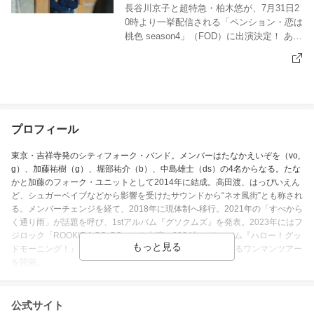
eason4」7/31配信
長谷川京子と超特急・柏木悠が、7月31日2
0時より一挙配信される「ペンション・恋は
桃色 season4」（FOD）に出演決定！ あわ
せて本作のキービジュアルも解禁されまし
た。
プロフィール
東京・吉祥寺発のシティフォーク・バンド。メンバーはたなかえいぞを（vo,
g）、加藤祐樹（g）、堀部祐介（b）、中島雄士（ds）の4名からなる。たな
かと加藤のフォーク・ユニットとして2014年に結成。高田渡、はっぴいえん
ど、シュガーベイブなどから影響を受けたサウンドから“ネオ風街”とも称され
る。メンバーチェンジを経て、2018年に現体制へ移行。2021年の「すべから
く通り雨」が話題を呼び、1stアルバム『グソクムズ』を発表。2023年にはフ
ジロック「ROOKIE A GO-GO」にも出演。2024年にアルバム『ハロー！グッ
ドモーニング！』でメジャー・デビューし、全国7都市を巡るワンマンツアー
を開催。
(C)CDジャーナル
公式サイト