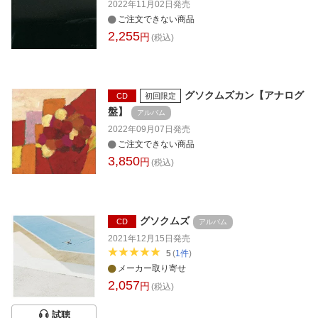
2022年11月02日
発売
ご注文できない商品
2,255
円
(税込)
グソクムズカン【アナログ
CD
初回限定
盤】
アルバム
2022年09月07日
発売
ご注文できない商品
3,850
円
(税込)
グソクムズ
CD
アルバム
2021年12月15日
発売
5
(
1
件
)
メーカー取り寄せ
2,057
円
(税込)
試聴