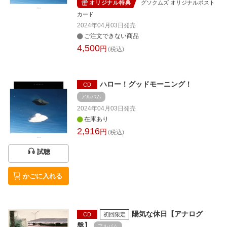
オリジナル特典
グソクムズ オリジナルポスト
カード
2024年04月03日
発売
ご注文できない商品
4,500
円
(税込)
ハロー！グッドモーニング！
CD
アルバム
2024年04月03日
発売
在庫あり
2,916
円
(税込)
試聴
かごに入れる
陽気な休日【アナログ
CD
初回限定
盤】
アルバム