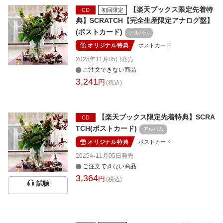
【楽天ブックス限定先着特
CD
初回限定
典】SCRATCH【完全生産限定アナログ盤】
(ポストカード)
アルバム
オリジナル特典
ポストカード
2025年11月05日
発売
ご注文できない商品
3,241
円
(税込)
【楽天ブックス限定先着特典】SCRA
CD
TCH(ポストカード)
アルバム
オリジナル特典
ポストカード
2025年11月05日
発売
ご注文できない商品
3,364
円
(税込)
試聴