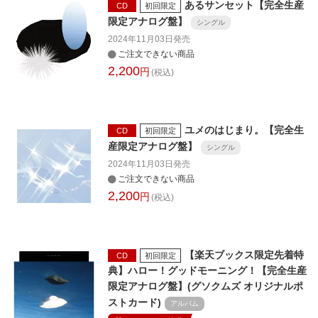
あるサンセット【完全生産
CD
初回限定
限定アナログ盤】
シングル
2024年11月03日
発売
ご注文できない商品
2,200
円
(税込)
ユメのはじまり。【完全生
CD
初回限定
産限定アナログ盤】
シングル
2024年11月03日
発売
ご注文できない商品
2,200
円
(税込)
【楽天ブックス限定先着特
CD
初回限定
典】ハロー！グッドモーニング！【完全生産
限定アナログ盤】(グソクムズ オリジナルポ
ストカード)
アルバム