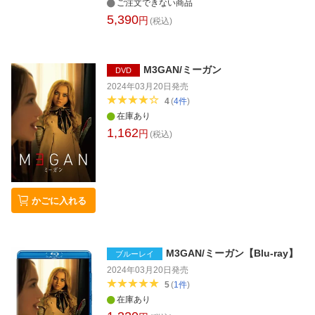
ご注文できない商品
5,390
円
(税込)
M3GAN/ミーガン
DVD
2024年03月20日
発売
4
(
4
件
)
在庫あり
1,162
円
(税込)
かごに入れる
M3GAN/ミーガン【Blu-ray】
ブルーレイ
2024年03月20日
発売
5
(
1
件
)
在庫あり