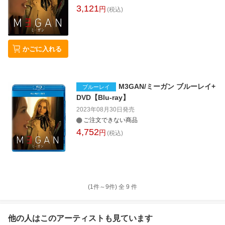
3,121
円
(税込)
かごに入れる
M3GAN/ミーガン ブルーレイ+
ブルーレイ
DVD【Blu-ray】
2023年08月30日
発売
ご注文できない商品
4,752
円
(税込)
(1件～
9
件)
全
9
件
他の人はこの
アーティスト
も見ています