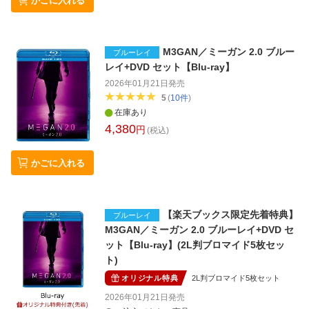
かごに入れる
M3GAN／ミーガン 2.0 ブルー
ブルーレイ
レイ+DVD セット【Blu-ray】
2026年01月21日
発売
5
(
10
件
)
在庫あり
4,380
円
(税込)
かごに入れる
【楽天ブックス限定先着特典】
ブルーレイ
M3GAN／ミーガン 2.0 ブルーレイ+DVD セ
ット【Blu-ray】(2L判ブロマイド5枚セッ
ト)
オリジナル特典
2L判ブロマイド5枚セット
2026年01月21日
発売