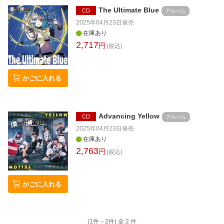
The Ultimate Blue
CD
アルバム
2025年04月23日
発売
在庫あり
2,717
円
(税込)
かごに入れる
Advancing Yellow
CD
アルバム
2025年04月23日
発売
在庫あり
2,763
円
(税込)
かごに入れる
(1件～
2
件)
全
2
件