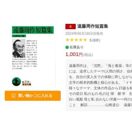
遠藤周作短篇集
本
2024年06月18日頃
発売
5
(
8
件
)
在庫あり
1,001
円
(税込)
遠藤周作は、「沈黙」「海と毒薬」等
には、追求したテーマ(人間の弱さ、信
を、自分の実人生での体験に即しなが
文学の根本的動機と核心がある。「イ
様々なテーマ、文体の作品から15篇を精
その前日 私のもの 札の辻 帰 郷 学 生
買い物かごに入れる
白い風船 母と私 合わない洋服ーー何の
こと 解説……………山根道公 遠