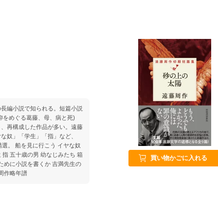
の長編小説で知られる。短篇小説
仰をめぐる葛藤、母、病と死)
ら、再構成した作品が多い。遠藤
ヤな奴」「学生」「指」など、
選。 船を見に行こう イヤな奴
 指 五十歳の男 幼なじみたち 箱
買い物かごに入れる
ために小説を書くか 吉満先生の
藤周作略年譜