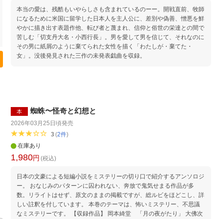
本当の愛は、残酷もいやらしさも含まれているのーー。開戦直前、牧師
になるために米国に留学した日本人を主人公に、差別や偽善、憎悪を鮮
やかに描き出す表題作他、転び者と蔑まれ、信仰と俗世の栄達との間で
苦しむ「切支丹大名・小西行長」。男を愛して男を信じて、それなのに
その男に紙屑のように棄てられた女性を描く「わたしが・棄てた・
女」。没後発見された三作の未発表戯曲を収録。
蜘蛛〜怪奇と幻想と
本
2026年03月25日頃
発売
3
(
2
件
)
在庫あり
1,980
円
(税込)
日本の文豪による短編小説をミステリーの切り口で紹介するアンソロジ
ー。 おなじみのパターンに囚われない、奔放で鬼気せまる作品が多
数。リライトはせず、原文のままの掲載ですが、総ルビをほどこし、詳
しい註釈を付しています。 本巻のテーマは、怖いミステリー、不思議
なミステリーです。 【収録作品】 岡本綺堂 「月の夜がたり」 大佛次