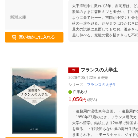
太平洋戦争に敗れて3年、吉岡努は、ど
欲望のままに森田ミツと出会い、甘い
ように棄てたーー。吉岡が小狡く社会
落の一途を辿る。だがミツはひたむき
最大の試練に直面してもなお、澄みき
差し伸べる。究極の愛を描ききった不
買い物かごに入れる
フランスの大学生
本
2026年05月22日頃
発売
シリーズ：
フランスの大学生
在庫あり
1,056
円
(税込)
・遠藤周作没後30年企画。 ・遠藤周
・1950年27歳のとき、フランス現代
大学へ留学。結核により2年半で帰国す
を綴る。 ・戦後間もない頃の海外生活
き出される。 ・モーリヤック、ジイド