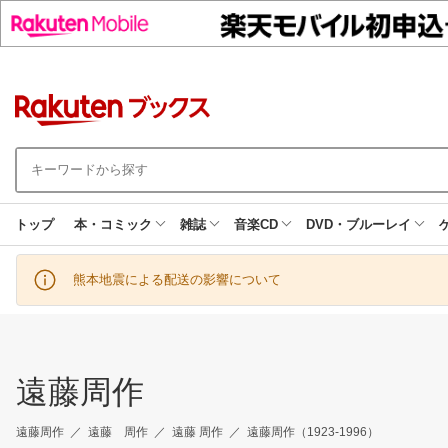
トップ
本・コミック
雑誌
音楽CD
DVD・ブルーレイ
熊本地震による配送の影響について
遠藤周作
遠藤周作
遠藤 周作
遠藤 周作
遠藤周作（1923-1996）