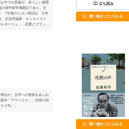
独な中での思索が、若々しい感受
立ち読み
魂の海外留学体験記であり、文
て、7年後のリヨン再訪記「七年
買い物かごに入れる
は、文芸評論家・エッセイスト
ルポルタージュ……恋愛とフランス
ム／フランスにおける異国の学生
2 牧歌……葡萄の丘と夏の雲／
四季……絵葉書の裏に／冬ー霧の
下で／秋ー白き墓地 〈付録〉
書簡ほか、文学への情熱をあふれ
私製本「アラベスケ」、待望の初
〜５２年）。
買い物かごに入れる