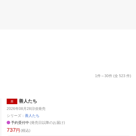
楽天チケット
エンタメニュース
推し楽
1
件～
30
件 (全
523
件)
善人たち
本
2026年08月28日頃
発売
シリーズ：
善人たち
予約受付中
(発売日以降のお届け)
737
円
(税込)