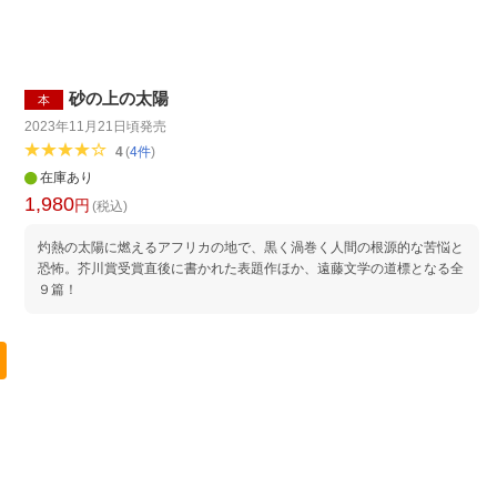
砂の上の太陽
本
2023年11月21日頃
発売
4
(
4
件
)
在庫あり
1,980
円
(税込)
灼熱の太陽に燃えるアフリカの地で、黒く渦巻く人間の根源的な苦悩と
恐怖。芥川賞受賞直後に書かれた表題作ほか、遠藤文学の道標となる全
９篇！