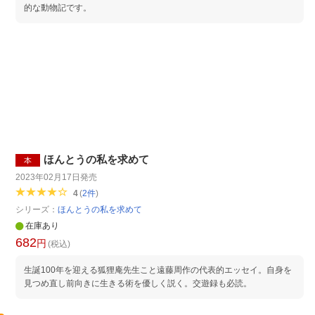
的な動物記です。
ほんとうの私を求めて
本
2023年02月17日
発売
4
(
2
件
)
シリーズ：
ほんとうの私を求めて
在庫あり
682
円
(税込)
生誕100年を迎える狐狸庵先生こと遠藤周作の代表的エッセイ。自身を
見つめ直し前向きに生きる術を優しく説く。交遊録も必読。