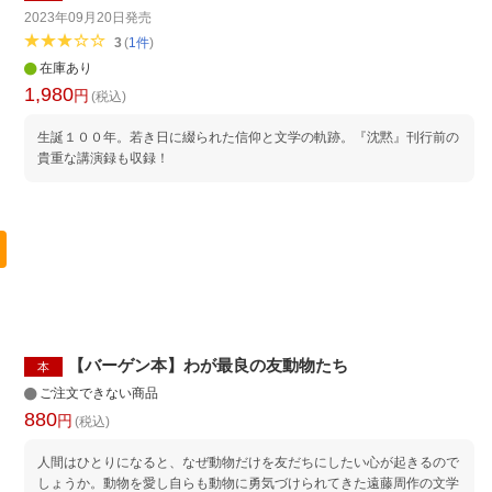
2023年09月20日
発売
3
(
1
件
)
在庫あり
1,980
円
(税込)
生誕１００年。若き日に綴られた信仰と文学の軌跡。『沈黙』刊行前の
貴重な講演録も収録！
【バーゲン本】わが最良の友動物たち
本
ご注文できない商品
880
円
(税込)
人間はひとりになると、なぜ動物だけを友だちにしたい心が起きるので
しょうか。動物を愛し自らも動物に勇気づけられてきた遠藤周作の文学