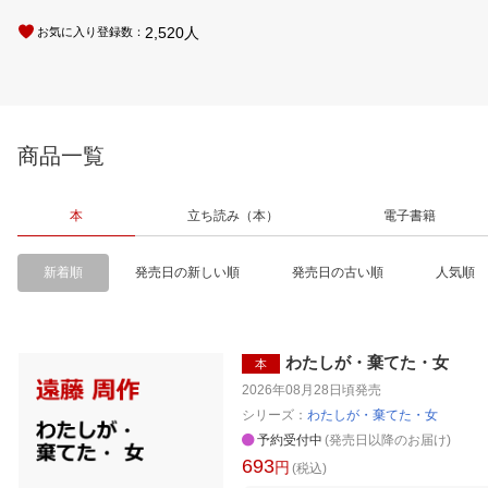
2,520
人
お気に入り登録数：
商品一覧
本
立ち読み（本）
電子書籍
新着順
発売日の新しい順
発売日の古い順
人気順
わたしが・棄てた・女
本
2026年08月28日頃
発売
シリーズ：
わたしが・棄てた・女
予約受付中
(発売日以降のお届け)
693
円
(税込)