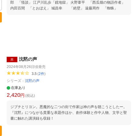
郎 「怪談」 江戸川乱歩「鏡地獄」 火野葦平 「西瓜畑の物語作者」
内田百間 「とおぼえ」 城昌幸 「絶壁」 遠藤周作 「蜘蛛」
沈黙の声
本
2024年08月26日頃
発売
3.5
(
2
件
)
シリーズ：
沈黙の声
在庫あり
2,420
円
(税込)
ジブチとリヨン。悪魔的な二つの街で作家は神の声を聴こうとしたー。
『沈黙』につながる貴重な表題作ほか、創作体験と作中人物、文学と聖
書に触れた講演録も収録！