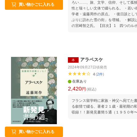
ろい……、旅、文学、信仰、そして孤
買い物かごに入れる
性と瑞々しい文体で綴られる。 ・若い
学者・遠藤周作の原点。 ・後日談とし
ぶりに訪れた雪の街」を増補。 ・解説
の宮崎智之氏。 【目次】 1 四つの
大学生／フランス大学生とコミュニス
たち／一九五〇年代のフランス大学生 
ボルドオ／テレーズの影を追って 3 
夜／春ー日記から／夏ーアルプスの陽の
七年ぶりに訪れた雪の街
アラベスケ
本
2024年09月27日頃
発売
4
(
2
件
)
在庫あり
2,420
円
(税込)
フランス留学時に家族・神父へ宛てた
る叙情で綴る、著者２１歳・最初期の
収録！！新発見書簡５通（１９５０年
買い物かごに入れる