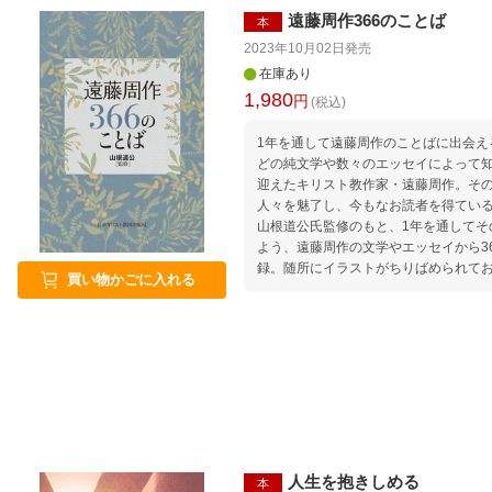
遠藤周作366のことば
本
2023年10月02日
発売
在庫あり
1,980
円
(税込)
1年を通して遠藤周作のことばに出会える 『沈黙』『深い河』『侍
どの純文学や数々のエッセイによって知ら
迎えたキリスト教作家・遠藤周作。そ
人々を魅了し、今もなお読者を得てい
山根道公氏監修のもと、1年を通してそ
よう、遠藤周作の文学やエッセイから3
録。随所にイラストがちりばめられてお
買い物かごに入れる
人生を抱きしめる
本