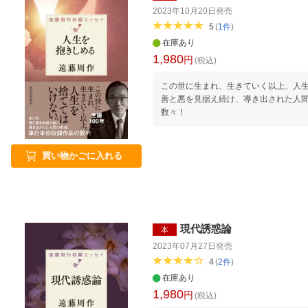
2023年10月20日
発売
5
(
1
件
)
在庫あり
1,980
円
(税込)
この世に生まれ、生きていく以上、人
善と悪を見据え続け、導き出された人
数々！
買い物かごに入れる
現代誘惑論
本
2023年07月27日
発売
4
(
2
件
)
在庫あり
1,980
円
(税込)