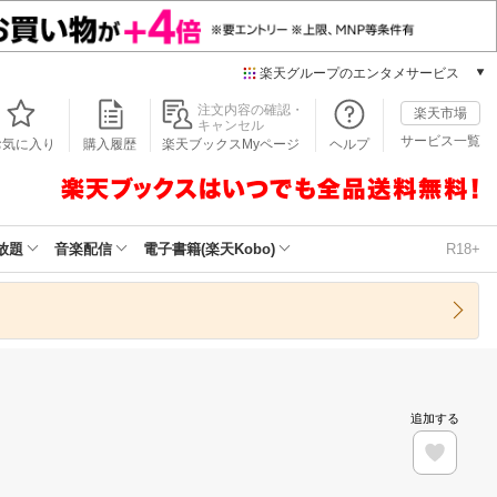
楽天グループのエンタメサービス
本/ゲーム/CD/DVD
注文内容の確認・
楽天市場
キャンセル
楽天ブックス
サービス一覧
お気に入り
購入履歴
楽天ブックスMyページ
ヘルプ
電子書籍
楽天Kobo
雑誌読み放題
楽天マガジン
放題
音楽配信
電子書籍(楽天Kobo)
R18+
音楽配信
楽天ミュージック
動画配信
楽天TV
動画配信ガイド
Rakuten PLAY
追加する
無料テレビ
Rチャンネル
チケット