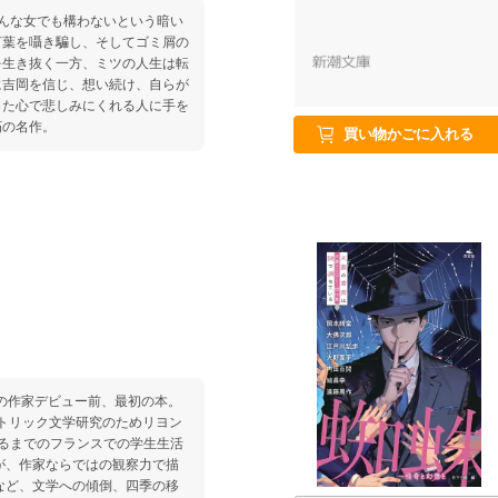
んな女でも構わないという暗い
言葉を囁き騙し、そしてゴミ屑の
を生き抜く一方、ミツの人生は転
に吉岡を信じ、想い続け、自らが
った心で悲しみにくれる人に手を
朽の名作。
買い物かごに入れる
作の作家デビュー前、最初の本。
カトリック文学研究のためリヨン
るまでのフランスでの学生生活
が、作家ならではの観察力で描
など、文学への傾倒、四季の移