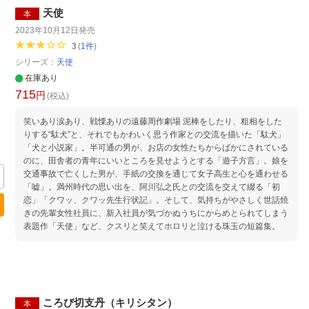
天使
本
2023年10月12日
発売
3
(
1
件
)
シリーズ：
天使
在庫あり
715
円
(税込)
笑いあり涙あり、戦慄ありの遠藤周作劇場 泥棒をしたり、粗相をした
りする“駄犬”と、それでもかわいく思う作家との交流を描いた「駄犬」
「犬と小説家」。半可通の男が、お店の女性たちからばかにされている
のに、田舎者の青年にいいところを見せようとする「遊子方言」。娘を
交通事故で亡くした男が、手紙の交換を通じて女子高生と心を通わせる
「嘘」。満州時代の思い出を、阿川弘之氏との交流を交えて綴る「初
恋」「クワッ、クワッ先生行状記」。そして、気持ちがやさしく世話焼
きの先輩女性社員に、新入社員が気づかぬうちにからめとられてしまう
表題作「天使」など、クスリと笑えてホロリと泣ける珠玉の短篇集。
ころび切支丹（キリシタン）
本