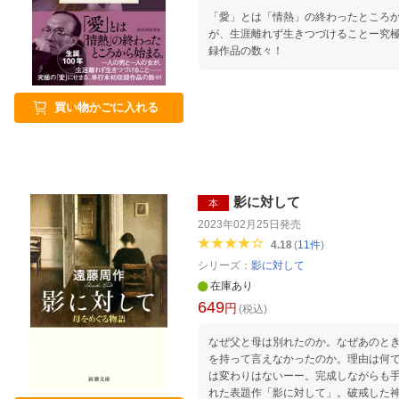
「愛」とは「情熱」の終わったところ
が、生涯離れず生きつづけることー究
録作品の数々！
買い物かごに入れる
影に対して
本
2023年02月25日
発売
4.18
(
11
件
)
シリーズ：
影に対して
在庫あり
649
円
(税込)
なぜ父と母は別れたのか。なぜあのと
を持って言えなかったのか。理由は何
は変わりはないーー。完成しながらも手
れた表題作「影に対して」。破戒した