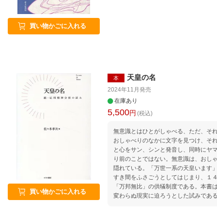
買い物かごに入れる
天皇の名
本
2024年11月
発売
在庫あり
5,500
円
(税込)
無意識とはひとがしゃべる、ただ、そ
おしゃべりのなかに文字を見つけ、そ
と心をサン、シンと発音し、同時にヤ
り前のことではない。無意識は、おし
隠れている。「万世一系の天皇います
すき間をふさごうとしてはじまり、１
「万邦無比」の供犠制度である。本書
買い物かごに入れる
変わらぬ現実に迫ろうとした試みであ