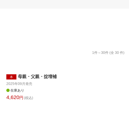
楽天チケット
エンタメニュース
推し楽
1
件～
30
件 (全
30
件)
母親・父親・掟増補
本
2025年09月
発売
在庫あり
4,620
円
(税込)