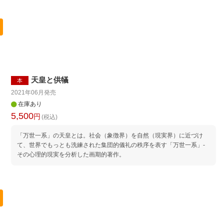
天皇と供犠
本
2021年06月
発売
在庫あり
5,500
円
(税込)
「万世一系」の天皇とは。社会（象徴界）を自然（現実界）に近づけ
て、世界でもっとも洗練された集団的儀礼の秩序を表す「万世一系」-
その心理的現実を分析した画期的著作。