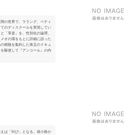
人間の世界で、ララング、ベティ
してのディスクールを実現してい
」と「享楽」を、性別化の論理、
ロメオの環をもとに詳細に語った
論の精髄を集約した珠玉のドキュ
料を駆使して『アンコール』の内
訴えは「叫び」となる。袋小路か