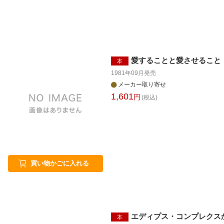
愛することと愛させること
本
1981年09月
発売
メーカー取り寄せ
1,601
円
(税込)
買い物かごに入れる
エディプス・コンプレクス
本