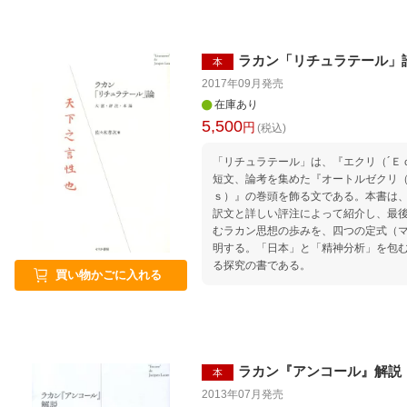
ラカン「リチュラテール」
本
2017年09月
発売
在庫あり
5,500
円
(税込)
「リチュラテール」は、『エクリ（´Ｅ
短文、論考を集めた『オートルゼクリ（
ｓ）』の巻頭を飾る文である。本書は
訳文と詳しい評注によって紹介し、最
むラカン思想の歩みを、四つの定式（
明する。「日本」と「精神分析」を包
る探究の書である。
買い物かごに入れる
ラカン『アンコール』解説
本
2013年07月
発売