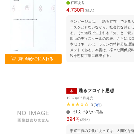
在庫あり
4,730
円
(税込)
ランガージュは、「語る存在」である
ーズをともないながら、社会的な絆と
る。その過程で生まれる「知」と「愛
四つのディスクールの図表、さらにボ
本セミネールは、ラカンの精神分析理
メントである。本書は、様々な関係資
容を懇切丁寧に解説する。
買い物かごに入れる
甦るフロイト思想
本
1987年05月
発売
3
(
3
件
)
ご注文できない商品
694
円
(税込)
形式主義の文化にあっては、人間的な