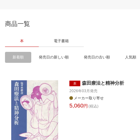
商品一覧
本
電子書籍
新着順
発売日の新しい順
発売日の古い順
人気順
森田療法と精神分析
本
2026年03月
発売
メーカー取り寄せ
5,060
円
(税込)