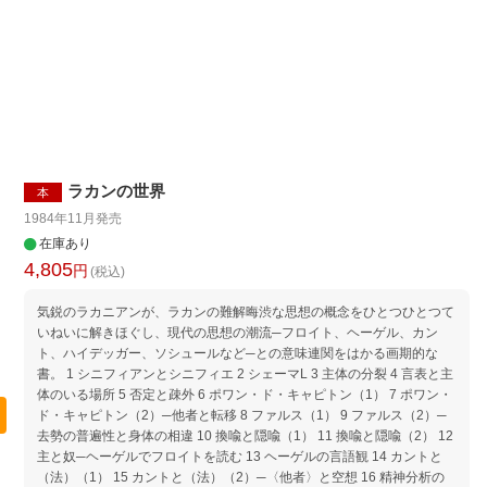
ラカンの世界
本
1984年11月
発売
在庫あり
4,805
円
(税込)
気鋭のラカニアンが、ラカンの難解晦渋な思想の概念をひとつひとつて
いねいに解きほぐし、現代の思想の潮流─フロイト、ヘーゲル、カン
ト、ハイデッガー、ソシュールなど─との意味連関をはかる画期的な
書。 1 シニフィアンとシニフィエ 2 シェーマL 3 主体の分裂 4 言表と主
体のいる場所 5 否定と疎外 6 ポワン・ド・キャピトン（1） 7 ポワン・
ド・キャピトン（2）─他者と転移 8 ファルス（1） 9 ファルス（2）─
去勢の普遍性と身体の相違 10 換喩と隠喩（1） 11 換喩と隠喩（2） 12
主と奴─ヘーゲルでフロイトを読む 13 ヘーゲルの言語観 14 カントと
（法）（1） 15 カントと（法）（2）─〈他者〉と空想 16 精神分析の