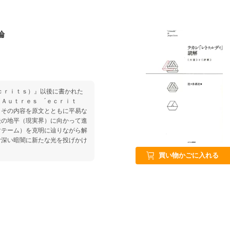
論
ｃｒｉｔｓ）』以後に書かれた
Ａｕｔｒｅｓ ´ｅｃｒｉｔ
、その内容を原文とともに平易な
後の地平（現実界）に向かって進
マテーム）を克明に辿りながら解
む深い暗闇に新たな光を投げかけ
買い物かごに入れる