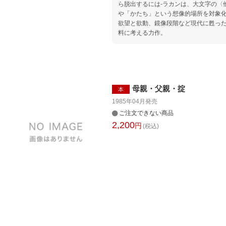
ら脱出するには-ラカンは、大文字の〈
や「かたち」という想像的場所を対象
欲望と欲動、鏡像段階など現代に甦っ
料に考える力作。
母親・父親・掟
本
1985年04月
発売
ご注文できない商品
2,200
円
(税込)