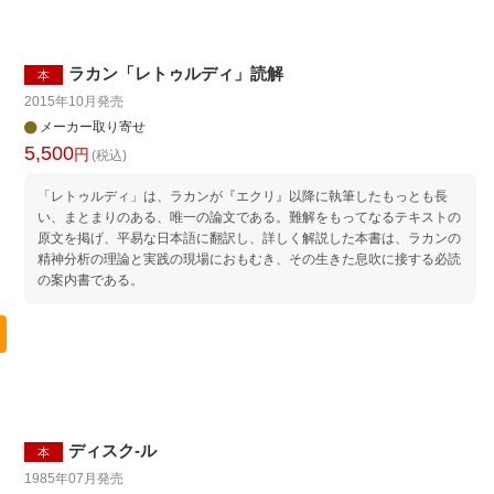
ラカン「レトゥルディ」読解
本
2015年10月
発売
メーカー取り寄せ
5,500
円
(税込)
「レトゥルディ」は、ラカンが『エクリ』以降に執筆したもっとも長
い、まとまりのある、唯一の論文である。難解をもってなるテキストの
原文を掲げ、平易な日本語に翻訳し、詳しく解説した本書は、ラカンの
精神分析の理論と実践の現場におもむき、その生きた息吹に接する必読
の案内書である。
ディスク-ル
本
1985年07月
発売