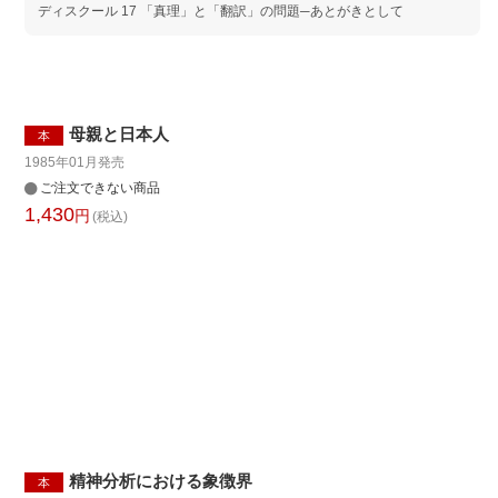
ディスクール 17 「真理」と「翻訳」の問題─あとがきとして
母親と日本人
本
1985年01月
発売
ご注文できない商品
1,430
円
(税込)
精神分析における象徴界
本