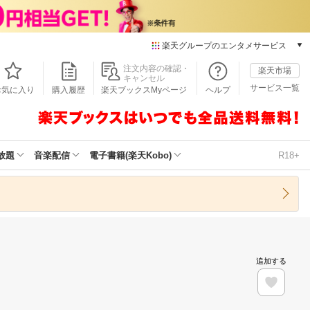
楽天グループのエンタメサービス
本/ゲーム/CD/DVD
注文内容の確認・
楽天市場
キャンセル
楽天ブックス
サービス一覧
お気に入り
購入履歴
楽天ブックスMyページ
ヘルプ
電子書籍
楽天Kobo
雑誌読み放題
楽天マガジン
放題
音楽配信
電子書籍(楽天Kobo)
R18+
音楽配信
楽天ミュージック
動画配信
楽天TV
動画配信ガイド
Rakuten PLAY
追加する
無料テレビ
Rチャンネル
チケット