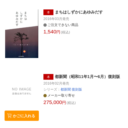
まちはしずかにあゆみだす
本
2016年03月
発売
ご注文できない商品
1,540
円
(税込)
都新聞（昭和11年1月〜6月）復刻版
本
2016年02月
発売
シリーズ：
都新聞 復刻版
メーカー取り寄せ
275,000
円
(税込)
かごに入れる