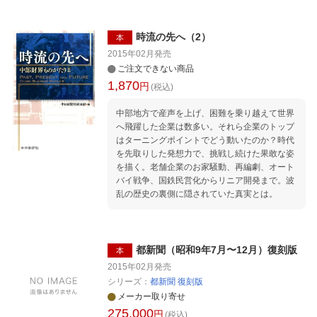
時流の先へ（2）
本
2015年02月
発売
ご注文できない商品
1,870
円
(税込)
中部地方で産声を上げ、困難を乗り越えて世界
へ飛躍した企業は数多い。それら企業のトップ
はターニングポイントでどう動いたのか？時代
を先取りした発想力で、挑戦し続けた果敢な姿
を描く。老舗企業のお家騒動、再編劇、オート
バイ戦争、国鉄民営化からリニア開発まで。波
乱の歴史の裏側に隠されていた真実とは。
都新聞（昭和9年7月〜12月）復刻版
本
2015年02月
発売
シリーズ：
都新聞 復刻版
メーカー取り寄せ
275,000
円
(税込)