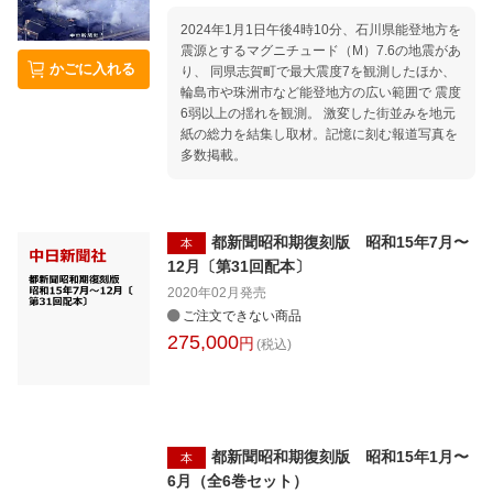
2024年1月1日午後4時10分、石川県能登地方を
震源とするマグニチュード（M）7.6の地震があ
かごに入れる
り、 同県志賀町で最大震度7を観測したほか、
輪島市や珠洲市など能登地方の広い範囲で 震度
6弱以上の揺れを観測。 激変した街並みを地元
紙の総力を結集し取材。記憶に刻む報道写真を
多数掲載。
都新聞昭和期復刻版 昭和15年7月〜
本
12月〔第31回配本〕
2020年02月
発売
ご注文できない商品
275,000
円
(税込)
都新聞昭和期復刻版 昭和15年1月〜
本
6月（全6巻セット）