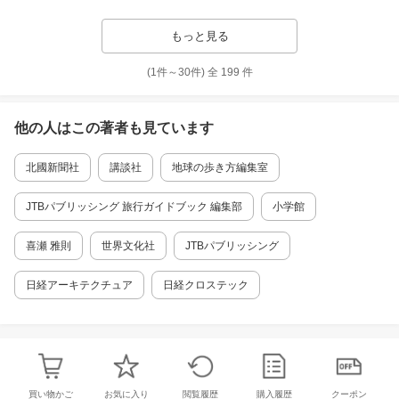
もっと見る
(1件～
30
件)
全
199
件
他の人はこの
著者
も見ています
北國新聞社
講談社
地球の歩き方編集室
JTBパブリッシング 旅行ガイドブック 編集部
小学館
喜瀬 雅則
世界文化社
JTBパブリッシング
日経アーキテクチュア
日経クロステック
買い物かご
お気に入り
閲覧履歴
購入履歴
クーポン