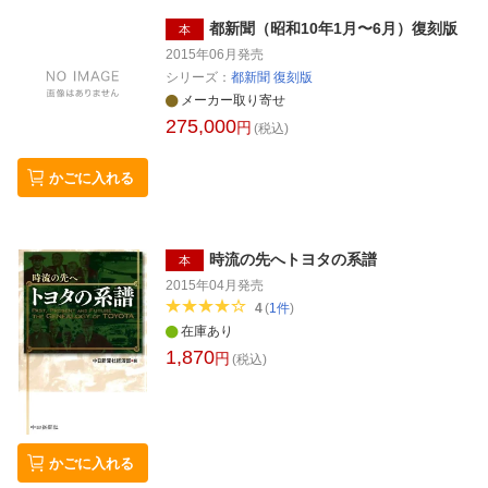
都新聞（昭和10年1月〜6月）復刻版
本
2015年06月
発売
シリーズ：
都新聞 復刻版
メーカー取り寄せ
275,000
円
(税込)
かごに入れる
時流の先へトヨタの系譜
本
2015年04月
発売
4
(
1
件
)
在庫あり
1,870
円
(税込)
かごに入れる