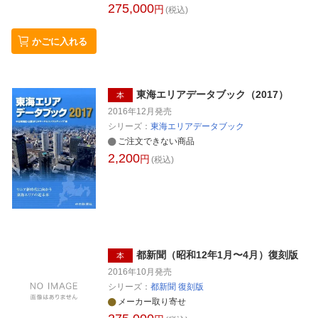
275,000
円
(税込)
かごに入れる
東海エリアデータブック（2017）
本
2016年12月
発売
シリーズ：
東海エリアデータブック
ご注文できない商品
2,200
円
(税込)
都新聞（昭和12年1月〜4月）復刻版
本
2016年10月
発売
シリーズ：
都新聞 復刻版
メーカー取り寄せ