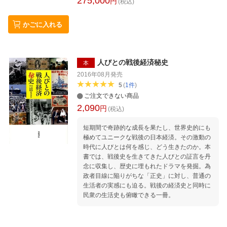
275,000
円
(税込)
かごに入れる
人びとの戦後経済秘史
本
2016年08月
発売
5
(
1
件
)
ご注文できない商品
2,090
円
(税込)
短期間で奇跡的な成長を果たし、世界史的にも
極めてユニークな戦後の日本経済。その激動の
時代に人びとは何を感じ、どう生きたのか。本
書では、戦後史を生きてきた人びとの証言を丹
念に収集し、歴史に埋もれたドラマを発掘。為
政者目線に陥りがちな「正史」に対し、普通の
生活者の実感にも迫る。戦後の経済史と同時に
民衆の生活史も俯瞰できる一冊。