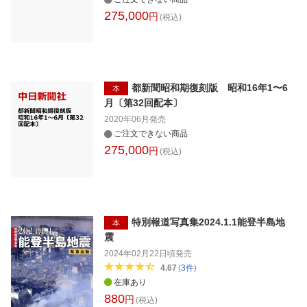
275,000
円
(税込)
都新聞昭和期復刻版 昭和16年1〜6
本
月〔第32回配本〕
2020年06月
発売
ご注文できない商品
275,000
円
(税込)
特別報道写真集2024.1.1能登半島地
本
震
2024年02月22日頃
発売
4.67
(
3
件
)
在庫あり
880
円
(税込)