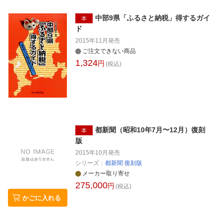
中部9県「ふるさと納税」得するガイ
本
ド
2015年11月
発売
ご注文できない商品
1,324
円
(税込)
都新聞（昭和10年7月〜12月）復刻
本
版
2015年10月
発売
シリーズ：
都新聞 復刻版
メーカー取り寄せ
275,000
円
(税込)
かごに入れる