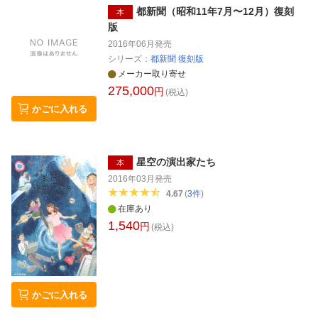
都新聞（昭和11年7月〜12月）復刻
本
版
2016年06月
発売
シリーズ：
都新聞 復刻版
メーカー取り寄せ
275,000
円
(税込)
かごに入れる
星空の演出家たち
本
2016年03月
発売
4.67
(
3
件
)
在庫あり
1,540
円
(税込)
かごに入れる