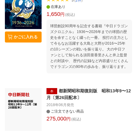
5
(
2
件
)
在庫あり
1,650
円
(税込)
球団創設90周年を記念する書籍『中日ドラゴン
ズクロニクル』 1936〜2026年までの球団の歴
かごに入れる
史を余すことなく綴った一冊。 投打の主力とし
て今もなお活躍する大島と大野が2016〜25年
の10シーズンの戦いを振り返り。 大の中日フ
ァンとして知られる須田亜香里さんと井上監督
との対談や、 歴代の記録など内容盛りだくさん
でドラゴンズの90年の歩みを、振り返ります。
都新聞昭和期復刻版 昭和13年9〜12
本
月〔第26回配本〕
2018年06月
発売
ご注文できない商品
275,000
円
(税込)