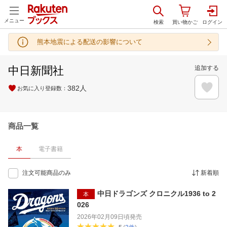
メニュー
熊本地震による配送の影響について
中日新聞社
追加する
382
人
お気に入り登録数：
商品一覧
本
電子書籍
注文可能商品のみ
新着順
中日ドラゴンズ クロニクル1936 to 2
本
026
2026年02月09日頃
発売