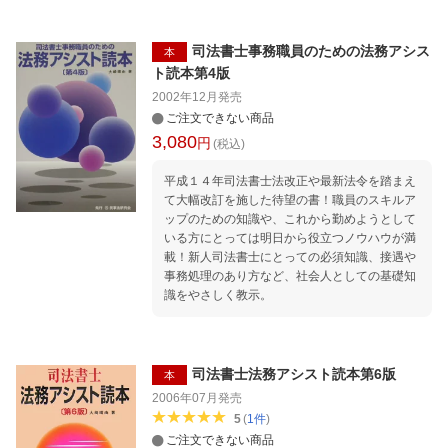
司法書士事務職員のための法務アシス
本
ト読本第4版
2002年12月
発売
ご注文できない商品
3,080
円
(税込)
平成１４年司法書士法改正や最新法令を踏まえ
て大幅改訂を施した待望の書！職員のスキルア
ップのための知識や、これから勤めようとして
いる方にとっては明日から役立つノウハウが満
載！新人司法書士にとっての必須知識、接遇や
事務処理のあり方など、社会人としての基礎知
識をやさしく教示。
司法書士法務アシスト読本第6版
本
2006年07月
発売
5
(
1
件
)
ご注文できない商品