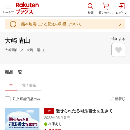
メニュー
熊本地震による配送の影響について
大崎晴由
追加する
大崎晴由
大崎 晴由
商品一覧
本
電子書籍
注文可能商品のみ
新着順
魅せられたる司法書士を生きて
本
2022年06月
発売
在庫あり