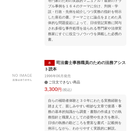
専門家のための実践的マニュアル！最新のトラ
ブル事例を１６４のテーマに分け、判例・学
説・行政・先例を紹介しつつ実務の指針を明示
した座右の書。テーマごとに論点をまとめた具
体的な問題提起によって、日頃登記実務に関与
され多様な事件処理を迫られる専門家や法律実
務家にすぐに役立つノウハウを満載した必携の
書。
司法書士事務職員のための法務アシス
本
ト読本
1996年06月
発売
ご注文できない商品
3,300
円
(税込)
自らの補助者体験と３０年にわたる実務経験を
踏まえて、親しみやすい軽妙な文章で接遇・事
務の基本的知識から調査・書類の作成までの執
務指針と職業人としての姿勢や生き方を教示。
日頃の執務の勘どころを豊富な書式・記載例を
例示しながら、わかりやすく実践的に解説。