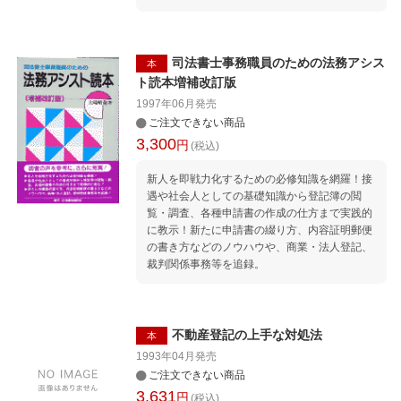
司法書士事務職員のための法務アシス
本
ト読本増補改訂版
1997年06月
発売
ご注文できない商品
3,300
円
(税込)
新人を即戦力化するための必修知識を網羅！接
遇や社会人としての基礎知識から登記簿の閲
覧・調査、各種申請書の作成の仕方まで実践的
に教示！新たに申請書の綴り方、内容証明郵便
の書き方などのノウハウや、商業・法人登記、
裁判関係事務等を追録。
不動産登記の上手な対処法
本
1993年04月
発売
ご注文できない商品
3,631
円
(税込)