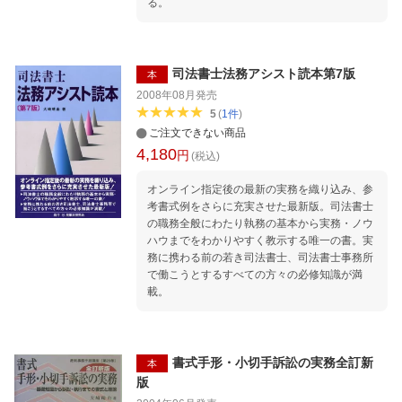
る。
司法書士法務アシスト読本第7版
本
2008年08月
発売
5
(
1
件
)
ご注文できない商品
4,180
円
(税込)
オンライン指定後の最新の実務を織り込み、参
考書式例をさらに充実させた最新版。司法書士
の職務全般にわたり執務の基本から実務・ノウ
ハウまでをわかりやすく教示する唯一の書。実
務に携わる前の若き司法書士、司法書士事務所
で働こうとするすべての方々の必修知識が満
載。
書式手形・小切手訴訟の実務全訂新
本
版