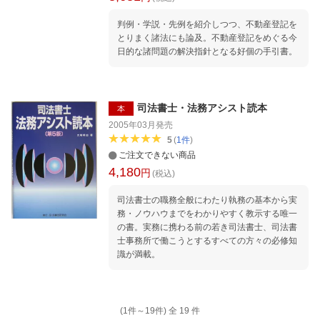
判例・学説・先例を紹介しつつ、不動産登記を
とりまく諸法にも論及。不動産登記をめぐる今
日的な諸問題の解決指針となる好個の手引書。
司法書士・法務アシスト読本
本
2005年03月
発売
5
(
1
件
)
ご注文できない商品
4,180
円
(税込)
司法書士の職務全般にわたり執務の基本から実
務・ノウハウまでをわかりやすく教示する唯一
の書。実務に携わる前の若き司法書士、司法書
士事務所で働こうとするすべての方々の必修知
識が満載。
(1件～
19
件)
全
19
件