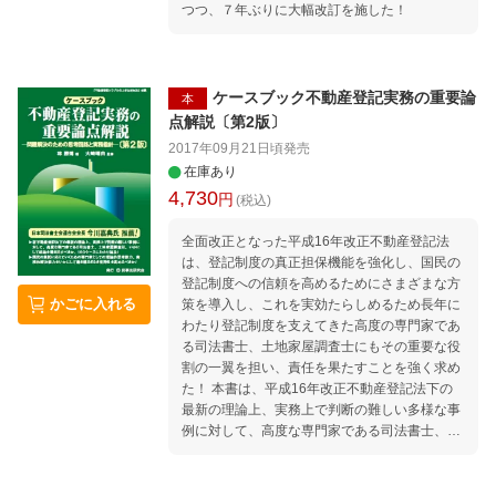
つつ、７年ぶりに大幅改訂を施した！
ケースブック不動産登記実務の重要論
本
点解説〔第2版〕
2017年09月21日頃
発売
在庫あり
4,730
円
(税込)
全面改正となった平成16年改正不動産登記法
は、登記制度の真正担保機能を強化し、国民の
登記制度への信頼を高めるためにさまざまな方
かごに入れる
策を導入し、これを実効たらしめるため長年に
わたり登記制度を支えてきた高度の専門家であ
る司法書士、土地家屋調査士にもその重要な役
割の一翼を担い、責任を果たすことを強く求め
た！ 本書は、平成16年改正不動産登記法下の
最新の理論上、実務上で判断の難しい多様な事
例に対して、高度な専門家である司法書士、土
地家屋調査士は、いかにして結論を導き出すべ
きか、160ケースにわたり鋭く論及した実践的
手引書！ 国民の負託に応えていくための専門家