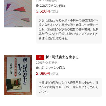
2004年06月
発売
ご注文できない商品
3,520
円
(税込)
訴訟に必須となる手形・小切手の基礎知識や不
渡処分制度などの基礎知識も網羅した待望の全
訂版！類型別の訴状例や被告の答弁書例、強制
執行手続などの手続に対処できるよう著された
新進実務家に贈る好著。
新・司法書士を生きる
本
2003年04月
発売
ご注文できない商品
2,090
円
(税込)
本書は執務現場における経験事象の中から、幾
つかの課題を取り上げて、報告的にまとめたも
のです。