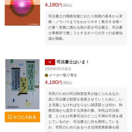
4,180
円
(税込)
司法書士の職務全般にわたり執務の基本から実
務・ノウハウまでをわかりやすく教示する唯一
の書！実務に携わる前の若き司法書士、司法書
士事務所で働こうとするすべての方々の必修知
識が満載。
司法書士はいま！
本
2000年04月
発売
メーカー取り寄せ
4,180
円
(税込)
市民のための司法制度改革が論じられるなか、
真に司法書士制度を発展させていくために、い
ま克服しなければならない諸課題とは何か、執
務現場から提言する渾身の書。市民は司法制
度、とりわけ民事司法のどこに不満や不便を感
かごに入れる
じているのか、司法書士に何を期待している
か、市民のためのあるべき法律実務家像を探