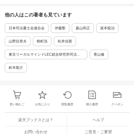
他の人はこの
著者
も見ています
日本司法書士会連合会
伊藤塾
森山和正
坂本龍治
山野目章夫
蛭町浩
松井信憲
東京リーガルマインドLEC総合研究所司法書
青山修
士試験部
鈴木龍介
買い物かご
お気に入り
閲覧履歴
購入履歴
クーポン
楽天ブックスとは？
ヘルプ
お問い合わせ
ご意見・ご要望