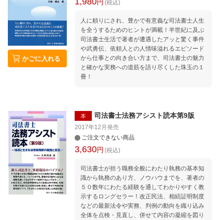
1,980
円
(税込)
人に頼りにされ、豊かで有意義な司法書士人生
を全うするためのヒントが満載！半世紀に及ぶ
司法書士生活で著者が遭遇したアッと驚く事件
や武勇伝、依頼人との人情味溢れるエピソード
から仕事との向き合い方まで、司法書士の魅力
かごに入れる
と確かな実務への道筋を語り尽くした珠玉の１
冊！
司法書士法務アシスト読本第9版
本
2017年12月
発売
ご注文できない商品
3,630
円
(税込)
司法書士が担う職務全般にわたり執務の基本知
識から執務のあり方、ノウハウまでを、著者の
５０数年にわたる経験を通してわかりやすく教
示するロングセラー！改正民法、相続証明制度
などの最新法令や実務、判例の動向を織り込み
全体を点検・見直し、併せて内容の凝縮を図り