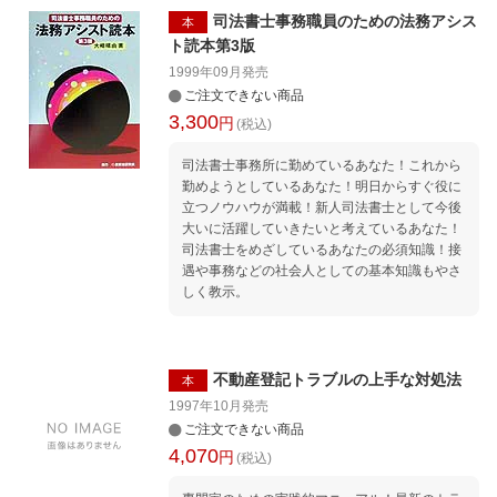
司法書士事務職員のための法務アシス
本
ト読本第3版
1999年09月
発売
ご注文できない商品
3,300
円
(税込)
司法書士事務所に勤めているあなた！これから
勤めようとしているあなた！明日からすぐ役に
立つノウハウが満載！新人司法書士として今後
大いに活躍していきたいと考えているあなた！
司法書士をめざしているあなたの必須知識！接
遇や事務などの社会人としての基本知識もやさ
しく教示。
不動産登記トラブルの上手な対処法
本
1997年10月
発売
ご注文できない商品
4,070
円
(税込)