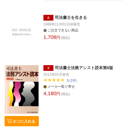
司法書士を生きる
本
1989年11月01日頃
発売
ご注文できない商品
1,708
円
(税込)
司法書士法務アシスト読本第8版
本
2011年01月
発売
5
(
2
件
)
メーカー取り寄せ
4,180
円
(税込)
かごに入れる