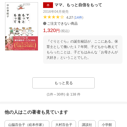
ママ、もっと自信をもって
本
2016年04月
発売
4.27
(
14
件
)
ご注文できない商品
1,320
円
(税込)
『ぐりとぐら』の誕生秘話が、ここにある。保
育士として働いた１７年間、子どもから教えて
もらったことは、子どもはみんな「お母さんが
大好き」ということでした。
もっと見る
(1件～
30
件)
全
138
件
他の人はこの
著者
も見ています
山脇百合子（絵本作家）
大村百合子
講談社
小学館