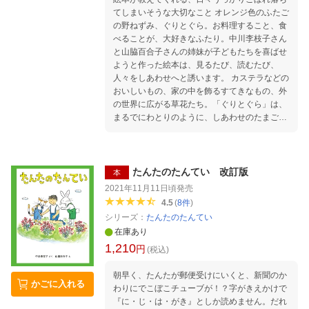
てしまいそうな大切なこと オレンジ色のふたご
の野ねずみ、ぐりとぐら。お料理すること、食
べることが、大好きなふたり。中川李枝子さん
と山脇百合子さんの姉妹が子どもたちを喜ばせ
ようと作った絵本は、見るたび、読むたび、
人々をしあわせへと誘います。 カステラなどの
おいしいもの、家の中を飾るすてきなもの、外
の世界に広がる草花たち。「ぐりとぐら」は、
まるでにわとりのように、しあわせのたまごが
つぎつぎと生まれてくる絵本です。本書は、絵
本が教えてくれる、日々うっかりこぼれ落ちて
しまいそうな大切なことを集めました。東京・
立川のPLAY！MUSEUMで開催中の「ぐりとぐ
たんたのたんてい 改訂版
本
ら しあわせの本」展（2022年4月10日まで）
2021年11月11日頃
発売
にあわせて刊行するポケットブックです。 ぐり
4.5
(
8
件
)
とぐらの誕生 1 おいしいもの：ぐりとぐらのた
シリーズ：
たんたのたんてい
べもの 野村友里（料理人）／ぐりとぐらの
在庫あり
器 鹿児島睦（陶芸家） 2 いえのなか：ぐりと
1,210
ぐらのすてきなもの 岡尾美代子（スタイリス
円
(税込)
ト） 3 そとのせかい：ぐりとぐらの草花 田中
伸幸（植物学者）／うた しあわせをつなぐ：関
朝早く、たんたが郵便受けにいくと、新聞のか
かごに入れる
根里江（福音館書店・編集者）
わりにでこぼこチューブが！？字がきえかけで
『に・じ・は・がき』としか読めません。だれ