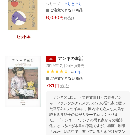
情を示すことに無上の喜びを感じています / な
シリーズ：
ぐりとぐら
どなど。
ご注文できない商品
8,030
円
(税込)
アンネの童話
本
2017年12月05日頃
発売
4
(
10
件
)
ご注文できない商品
781
円
(税込)
『アンネの日記』（文春文庫刊）の著者アン
ネ・フランクがアムステルダムの隠れ家で綴っ
た童話&エッセイ集に、国内外で絶大な人気を
誇る酒井駒子の絵がカラーで新しく入りまし
た。 『アンネ・フランクの隠れ家からの物語
集』というのが本書の原題ですが、極度に制限
された生活の中で、書いているときだけがアン