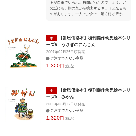
ネが自由でいられた時間だったのでしょう。ど
の話にも、胸の奥から噴出するキラリと光るも
のがあります。一人の少女の、驚くほど豊かな
感性……。 『ぐりとぐら』で知られる中川李枝
子の名訳と、酒井駒子が描く愛らしい絵、また
小川洋子の解説とともに、ぜひアンネの童話の
世界に足を踏み入れてみてください。 可愛い装
【謝恩価格本】復刊傑作幼児絵本シリ
本
丁で生まれ変わったこの小さな絵本を、贈りも
ーズ5 うさぎのにんじん
のにもどうぞ。 ◎目次より カーチェ 管理人の
2007年02月25日頃
発売
一家 エファの見た夢 パウラの飛行機旅行 カト
ご注文できない商品
リーン 花売り娘 守護の天使 恐怖 かしこい小人
1,320
円
小熊のブラーリーの冒険 妖精 リーク ヨーケー
(税込)
キャディー （以上「アンネの童話」の章） お
ぼえている？--学校生活の思い出 のみ じゃがい
も騒動 悪者 中学校の最初の日 生物の授業 幾何
の時間 下宿人 映画スターの夢 日曜日 わたしの
【謝恩価格本】復刊傑作幼児絵本シリ
本
初めての記事 悪の巣 幸福 与えよ おもしろいの
ーズ9 みかん
は どの人？ どうして？ （以上、「アンネのエ
2008年03月17日頃
発売
ッセイ」の章） 解説 日記帳からあふれ出る言
ご注文できない商品
葉たち（小川洋子）
1,320
円
(税込)