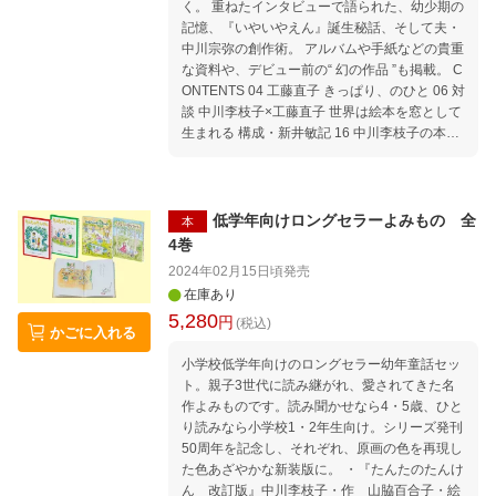
く。 重ねたインタビューで語られた、幼少期の
記憶、『いやいやえん』誕生秘話、そして夫・
中川宗弥の創作術。 アルバムや手紙などの貴重
な資料や、デビュー前の“ 幻の作品 ”も掲載。 C
ONTENTS 04 工藤直子 きっぱり、のひと 06 対
談 中川李枝子×工藤直子 世界は絵本を窓として
生まれる 構成・新井敏記 16 中川李枝子の本箱
構成・ISSUE編集部 写真・ただ 絵・赤井稚
佳 20 大村李枝子 『青空が見えるまで』 56 い
やいやえん再訪 話・野瀬啓子、中川画太 構
成・新井敏記 絵・中川画太 64 大村李枝子 い
低学年向けロングセラーよみもの 全
本
たどりシリーズ3『いやいやえん』 66 interview
4巻
中川李枝子 子どものうた 構成・新井敏記
2024年02月15日頃
発売
絵・中川李枝子 76 石井桃子 中川御夫妻とのお
在庫あり
つきあい 80 『絵本と私』を紐解く 86 立体と絵
5,280
円
本『花の物語り』 92 interview 美術家 中川宗弥
(税込)
かごに入れる
文と写真・新井敏記 106 interview 中川李枝
子 中川画太 宗弥についての記憶 構成・新井
小学校低学年向けのロングセラー幼年童話セッ
敏記 絵・中川宗弥 写真・朝岡英輔 114 私の
ト。親子3世代に読み継がれ、愛されてきた名
楽しい写真帖 124 中川李枝子 年譜／作品一覧
作よみものです。読み聞かせなら4・5歳、ひと
り読みなら小学校1・2年生向け。シリーズ発刊
126 あとがき 中川李枝子 何が幸せか
50周年を記念し、それぞれ、原画の色を再現し
た色あざやかな新装版に。 ・『たんたのたんけ
ん 改訂版』中川李枝子・作 山脇百合子・絵