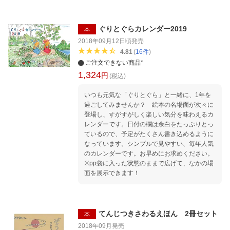
58冊が本文の中で紹介されています〉 絵本
「ぐりとぐら」で知られる中川さんが、「本・
子ども・絵本」をテーマとし、絶大な信頼を寄
ぐりとぐらカレンダー2019
本
せる絵本や児童書、子どもへの向き合い方、自
2018年09月12日頃
発売
身の生い立ちや童話作家の原点について綴った
4.81
(
16
件
)
名エッセイがついに文庫化！ 初版は1982年
ご注文できない商品*
で、改訂版、新版とリニューアルされてきたロ
1,324
円
ングセラーに、巻頭16頁にわたり、撮り下ろし
(税込)
の写真やイラストをカラーで追加。 物心つく頃
いつも元気な「ぐりとぐら」と一緒に、1年を
から本に夢中になり、沢山の本を読んで育った
過ごしてみませんか？ 絵本の名場面が次々に
中川李枝子さん。長年務めた保育士時代は、大
登場し、すがすがしく楽しい気分を味わえるカ
勢の子どもたちに絵本の読み聞かせをしまし
レンダーです。日付の欄は余白をたっぷりとっ
た。「本は子どもに人生への希望と自信を与え
ているので、予定がたくさん書き込めるように
る」と信じる中川さんが、信頼を寄せる絵本や
なっています。シンプルで見やすい、毎年人気
児童書を紹介し、子どもへの向き合い方などア
のカレンダーです。お早めにお求めください。
ドヴァイスを綴っています。小川洋子さんの解
※pp袋に入った状態のままで広げて、なかの場
説も、必読です！ 〈胸にしみいるメッセージが
面を展示できます！
いっぱい〉 幼児とのつきあいにはユーモアのセ
ンスが必要/ 私たちは子どもに与えたい絵本を
選んでいつも身近に用意しておき、チャンスが
くるのを楽しみに待っていればよいのです。押
しつけは禁物です。/ 子どもは愛情に敏感で
てんじつきさわるえほん 2冊セット
本
す。そして愛情を示されることと、自分から愛
2018年09月
発売