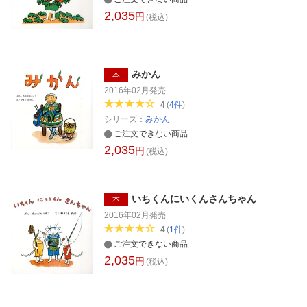
2,035
円
(税込)
みかん
本
2016年02月
発売
4
(
4
件
)
シリーズ：
みかん
ご注文できない商品
2,035
円
(税込)
いちくんにいくんさんちゃん
本
2016年02月
発売
4
(
1
件
)
ご注文できない商品
2,035
円
(税込)