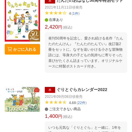
たんたのおはなし50周年特別セット
本
2021年11月11日頃
発売
4
(
1
件
)
在庫あり
2,420
円
(税込)
発刊50周年を記念し、愛され続ける名作『たん
たのたんけん』『たんたのたんてい』改訂版2
かごに入れる
冊をセットに。なぞを追いかける小さな冒険物
語には、等身大の子どもの気持ちに寄りそった
喜びがたくさん詰まっています。オリジナルケ
ースに特製ポストカード付き。
ぐりとぐらカレンダー2022
本
2021年09月08日頃
発売
4.68
(
22
件
)
ご注文できない商品
1,400
円
(税込)
いつも元気な「ぐりとぐら」と一緒に、1年を