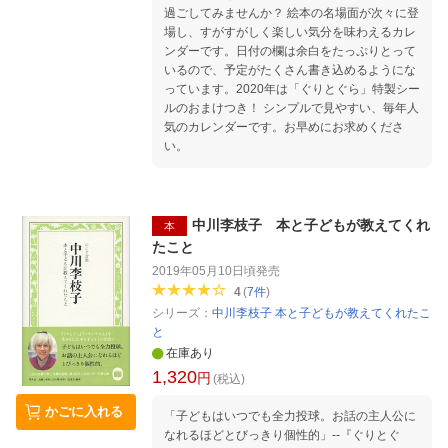
過ごしてみませんか？ 絵本の名場面が次々に登
場し、すがすがしく楽しい気分を味わえるカレ
ンダーです。日付の欄は余白をたっぷりとって
いるので、予定がたくさん書き込めるようにな
っています。2020年は「ぐりとぐら」特製シー
ルのおまけつき！ シンプルで見やすい、毎年人
気のカレンダーです。お早めにお求めくださ
い。
中川李枝子 本と子どもが教えてくれ
本
たこと
2019年05月10日頃
発売
4
(
7
件
)
シリーズ：
中川李枝子 本と子どもが教えてくれたこ
と
在庫あり
1,320
円
(税込)
かごに入れる
「子どもはいつでも全力投球。お話の主人公に
なれるほどとびっきり個性的」--『ぐりとぐ