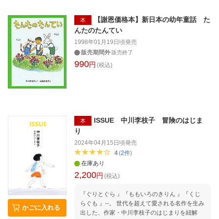
【謝恩価格本】新日本の幼年童話 た
本
んたのたんてい
1998年01月19日頃
発売
販売期間外
販売終了
990
円
(税込)
ISSUE 中川李枝子 冒険のはじま
本
り
2024年04月15日頃
発売
4
(
2
件
)
在庫あり
2,200
円
(税込)
『ぐりとぐら 』『ももいろのきりん 』『くじ
らぐも 』--。 世代を超えて愛される名作を生み
かごに入れる
出した、作家・中川李枝子のはじまりを紐解