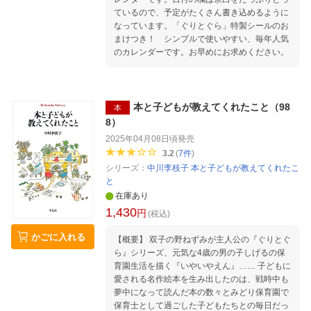
ているので、予定がたくさん書き込めるように
なっています。「ぐりとぐら」特製シールのお
まけつき！ シンプルで使いやすい、毎年人気
のカレンダーです。お早めにお求めください。
本と子どもが教えてくれたこと（98
本
8）
2025年04月08日頃
発売
3.2
(
7
件
)
シリーズ：
中川李枝子 本と子どもが教えてくれたこ
と
在庫あり
1,430
円
(税込)
かごに入れる
【概要】 双子の野ねずみが主人公の『ぐりとぐ
ら』シリーズ、元気な4歳の男の子しげるの保
育園生活を描く『いやいやえん』…… 子どもに
愛される名作絵本を生み出したのは、戦時中も
夢中になって読んだ本の数々とみどり保育園で
保育士として過ごした子どもたちとの毎日だっ