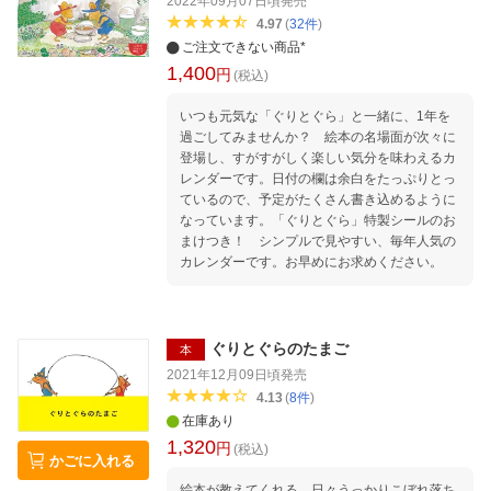
2022年09月07日頃
発売
4.97
(
32
件
)
ご注文できない商品*
1,400
円
(税込)
いつも元気な「ぐりとぐら」と一緒に、1年を
過ごしてみませんか？ 絵本の名場面が次々に
登場し、すがすがしく楽しい気分を味わえるカ
レンダーです。日付の欄は余白をたっぷりとっ
ているので、予定がたくさん書き込めるように
なっています。「ぐりとぐら」特製シールのお
まけつき！ シンプルで見やすい、毎年人気の
カレンダーです。お早めにお求めください。
ぐりとぐらのたまご
本
2021年12月09日頃
発売
4.13
(
8
件
)
在庫あり
1,320
円
(税込)
かごに入れる
絵本が教えてくれる、日々うっかりこぼれ落ち