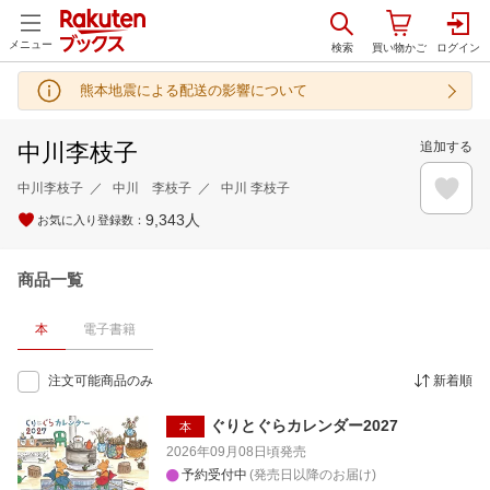
メニュー
熊本地震による配送の影響について
中川李枝子
追加する
中川李枝子
中川 李枝子
中川 李枝子
9,343
人
お気に入り登録数：
商品一覧
本
電子書籍
注文可能商品のみ
新着順
ぐりとぐらカレンダー2027
本
2026年09月08日頃
発売
予約受付中
(発売日以降のお届け)