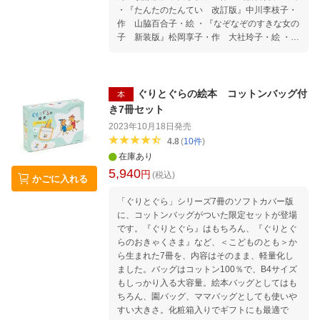
・『たんたのたんてい 改訂版』中川李枝子・
作 山脇百合子・絵 ・『なぞなぞのすきな女の
子 新装版』松岡享子・作 大社玲子・絵 ・
『じゃんけんのすきな女の子 新装版』松岡享
子・作 大社玲子・絵
ぐりとぐらの絵本 コットンバッグ付
本
き7冊セット
2023年10月18日
発売
4.8
(
10
件
)
在庫あり
5,940
円
(税込)
かごに入れる
「ぐりとぐら」シリーズ7冊のソフトカバー版
に、コットンバッグがついた限定セットが登場
です。『ぐりとぐら』はもちろん、『ぐりとぐ
らのおきゃくさま』など、＜こどものとも＞か
ら生まれた7冊を、内容はそのまま、軽量化し
ました。バッグはコットン100％で、B4サイズ
もしっかり入る大容量。絵本バッグとしてはも
ちろん、園バッグ、ママバッグとしても使いや
すい大きさ。化粧箱入りでギフトにも最適で