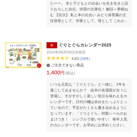
たーー。 本と子どもとの出会いを生き生きと語
りおろした自伝、待望の文庫化！ 解説＝夢眠ね
む 【目次】 私と本の出合い みどり保育園の主
任保母として、作家として、母として これから
の子どもに伝えたいこと のこす言葉 略歴 BOO
K LIST 解説──本に育てられた、かつての子ど
もたち 夢眠ねむ 私と本の出合い みどり保
育園の主任保母として、作家として、母として
ぐりとぐらカレンダー2025
本
これからの子どもに伝えたいこと のこす言葉
2024年09月04日頃
発売
略歴 BOOK LIST 解説──本に育てられた、かつ
4.83
(
24
件
)
ての子どもたち 夢眠ねむ
ご注文できない商品
1,400
円
(税込)
いつも元気な「ぐりとぐら」と一緒に、1年を
過ごしてみませんか？ 絵本の名場面が次々に
登場し、すがすがしく楽しい気分を味わえるカ
レンダーです。日付の欄は余白をたっぷりとっ
ているので、予定がたくさん書き込めるように
なっています。「ぐりとぐら」特製シールのお
まけつき！ シンプルで使いやすい、毎年人気
のカレンダーです。お早めにお求めください。