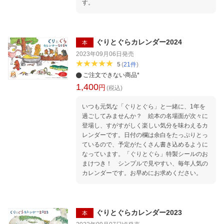
す。
ぐりとぐらカレンダー2024
本
2023年09月06日
発売
5
(
21
件
)
ご注文できない商品*
1,400
円
(税込)
いつも元気な「ぐりとぐら」と一緒に、1年を
過ごしてみませんか？ 絵本の名場面が次々に
登場し、すがすがしく楽しい気分を味わえるカ
レンダーです。日付の欄は余白をたっぷりとっ
ているので、予定がたくさん書き込めるように
なっています。「ぐりとぐら」特製シールのお
まけつき！ シンプルで見やすい、毎年人気の
カレンダーです。お早めにお求めください。
ぐりとぐらカレンダー2023
本