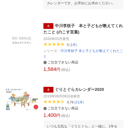
カレンダーです。お早めにお求めください。
中川李枝子 本と子どもが教えてくれ
本
たこと (のこす言葉)
2020年03月
発売
5
(
1
件
)
シリーズ：
中川李枝子 本と子どもが教えてくれたこ
と
ご注文できない商品
1,584
円
(税込)
ぐりとぐらカレンダー2020
本
2019年09月09日頃
発売
4.76
(
21
件
)
ご注文できない商品
1,400
円
(税込)
いつも元気な「ぐりとぐら」と一緒に、1年を