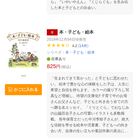
ら』『いやいやえん』『くじらぐも』を生み出
した本と子どもとの出会い。
本・子ども・絵本
本
2018年12月04日頃
発売
4.2
(
14
件
)
シリーズ：
本・子ども・絵本
在庫あり
825
円
(税込)
「生まれてきて良かった」と子どもに思わせた
い。 絵本で豊かな心の体験をした子は、人生に
かごに入れる
希望と自信を持ちます。 カラーの撮り下ろし写
真など増補し、待望の文庫化!! 子育て中のお母
さんお父さんなど、子どもと向き合う全ての方
へ贈る名エッセイ。 「ぐりとぐら」でおなじみ
の山脇百合子さんの可愛いイラストも多数掲
載。 長年保育士だった中川李枝子さんが、絶大
な信頼を寄せる絵本や児童書、子どもへの向き
合い方、自身の生い立ちや童話作家の原点につ
いて綴る。 〈中川さん絶賛の絵本30冊&児童書