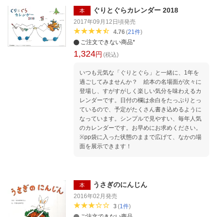
ぐりとぐらカレンダー 2018
本
2017年09月12日頃
発売
4.76
(
21
件
)
ご注文できない商品*
1,324
円
(税込)
いつも元気な「ぐりとぐら」と一緒に、1年を
過ごしてみませんか？ 絵本の名場面が次々に
登場し、すがすがしく楽しい気分を味わえるカ
レンダーです。日付の欄は余白をたっぷりとっ
ているので、予定がたくさん書き込めるように
なっています。シンプルで見やすい、毎年人気
のカレンダーです。お早めにお求めください。
※pp袋に入った状態のままで広げて、なかの場
面を展示できます！
うさぎのにんじん
本
2016年02月
発売
3
(
1
件
)
ご注文できない商品