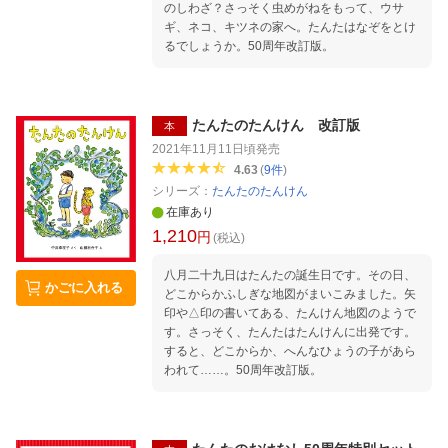
のしわざ？さっそく虫めがねをもって、ウサ
ギ、ネコ、キツネの家へ。たんたはなぞをとけ
るでしょうか。50周年改訂版。
たんたのたんけん 改訂版
本
2021年11月11日頃
発売
4.63
(
9
件
)
シリーズ：
たんたのたんけん
在庫あり
1,210
円
(税込)
八月二十九日はたんたの誕生日です。その日、
かごに入れる
どこからかふしぎな地図がまいこみました。矢
印や△印の書いてある、たんけん地図のようで
す。さっそく、たんたはたんけんに出発です。
すると、どこからか、へんなひょうの子があら
われて……。50周年改訂版。