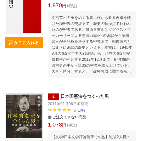
1,870
円
(税込)
次期首相の座をめぐる裏工作から政界再編を賭
けた秘密裏の交渉まで、歴史の転換点で行われ
たのが密談である。幣原喜重郎とダグラス・マ
ッカーサーによる憲法9条誕生の密談から安倍
晋三が再登板を決意する密談まで、戦後政治と
かごに入れる
はまさに密談の歴史といえる。本書は、1945年
8月の第2次世界大戦終結から、現在の第2期安
倍政権が発足する2012年12月まで、67年間の
政治史の中から計33の密談を取り上げている。
大きく区分けすると、「政権奪取に関する密
談」「政権延命に関する密談」「首相辞任をめ
ぐる密談」「政治構造の転換をめぐる密談」
「政策や法案成立に関する密談」「その他の政
治工作に関する密談」の6タイプ。政治を変え
日本国憲法をつくった男
本
る決定的な役割を果たした密談・密約を通し
2017年01月06日頃
発売
て、知られざる戦後史をたどっていく。 序
5
(
1
件
)
章 「1強」体制と密談政治 第1章 自民党発
ご注文できない商品
足以前（幣原〜吉田）の密談 第2章 自民
1,078
円
党政権の草創期（鳩山一郎・石橋・岸）の密談
(税込)
第3章 自民党政権の絶頂期（池田・佐藤）の
【文学/日本文学評論随筆その他】戦後2人目の
密談 第4章 「三角大福中」の派閥抗争期