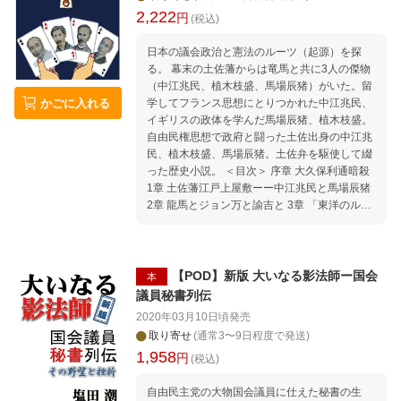
会 大蔵省首脳リーク事件 リーズ・アンド・
2,222
円
ラグズ 嵐に揺れる産業界 沖縄の苦闘第5
(税込)
章 戦場 苦戦続ける銀行 第一銀行の綱渡
り 過剰流動性と狂乱物価 密使パリに飛ぶ
日本の議会政治と憲法のルーツ（起源）を探
ワシントン郊外での説得工作 大蔵大臣への建
る。 幕末の土佐藩からは竜馬と共に3人の傑物
白書第6章 撤退 御前会議 ホール・イン・
（中江兆民、植木枝盛、馬場辰猪）がいた。留
かごに入れる
ワン 大蔵省対日本銀行 氷川寮の秘密会談
学してフランス思想にとりつかれた中江兆民、
天皇内奏問題第7章 陥落 父子二代の運命
イギリスの政体を学んだ馬場辰猪、植木枝盛。
井上事件の真相 落城 空白の二時間 壮大な
自由民権思想で政府と闘った土佐出身の中江兆
偽装主な参考資料本書の発行に当たって
民、植木枝盛、馬場辰猪。土佐弁を駆使して綴
った歴史小説。 ＜目次＞ 序章 大久保利通暗殺
1章 土佐藩江戸上屋敷ーー中江兆民と馬場辰猪
2章 龍馬とジョン万と諭吉と 3章 「東洋のルソ
ー」--フランスの兆民 4章 民撰議院設立建白ー
ー立志社と板垣退助 5章 言論人植木枝盛 6章 薩
長閥政府対自由民権 7章 明治十四年の政変ーー
伊藤の勝利・大隈の敗北 8章 自由党の興亡ーー
【POD】新版 大いなる影法師ー国会
本
兆民・枝盛・辰猪の奮闘 9章 憲法誕生ーー兆民
議員秘書列伝
の挑戦・辰猪の亡命 10章 土佐派の裏切りーー
2020年03月10日頃
発売
初の総選挙・第一回議会 終章 デモクラシーの
取り寄せ
(通常3〜9日程度で発送)
あけぼの 参考資料 執筆に当たって 初出 【著者
1,958
円
紹介】
(税込)
自由民主党の大物国会議員に仕えた秘書の生