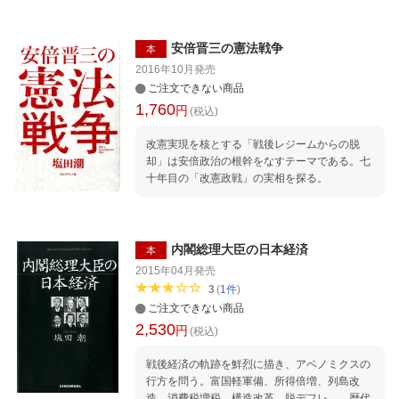
安倍晋三の憲法戦争
本
2016年10月
発売
ご注文できない商品
1,760
円
(税込)
改憲実現を核とする「戦後レジームからの脱
却」は安倍政治の根幹をなすテーマである。七
十年目の「改憲政戦」の実相を探る。
内閣総理大臣の日本経済
本
2015年04月
発売
3
(
1
件
)
ご注文できない商品
2,530
円
(税込)
戦後経済の軌跡を鮮烈に描き、アベノミクスの
行方を問う。富国軽軍備、所得倍増、列島改
造、消費税増税、構造改革、脱デフレ…。歴代