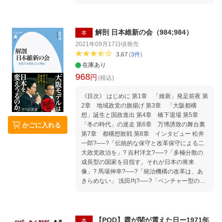
して登場する。それから一四年余、盛衰と浮沈
を繰り返しながら、政党・維新は何とか生命力
を保持し、「冬の時代」をくぐり抜ける。二一
年一〇月の衆院選で大躍進を遂げ、生き残りと
解剖 日本維新の会（984;984）
本
同時に、新型の政治勢力として存在感を示して
2021年09月17日頃
発売
現在に至っている。本書では、「戦後大阪の絶
3.67
(
3
件
)
頂」といわれた一九七〇年万博から、バブル崩
在庫あり
壊とその後の「失われた三〇年」を経て、二〇
968
円
二二年の現代まで、「戦後商都興亡史」の軌跡
(税込)
を再検証しながら、「大阪政治五〇年」の攻防
《目次》 はじめに 第1章 「維新」発足前夜 第
の歴史を追跡した。（序章より抜粋） 〈本書の
2章 地域政党の旗揚げ 第3章 「大阪都構
目次〉 序 章 戦後大阪政治の攻防 第一章 「2
想」誕生と国政進出 第4章 橋下退場 第5章
025大阪・関西万博」の誘致成功 第二章 絶頂
「冬の時代」の迷走 第6章 万博誘致の舞台裏
かごに入れる
の「1970年大阪万博」 第三章 黒田共産党府
第7章 都構想敗戦 第8章 インタビュー 松井
政 第四章 関西国際空港建設 第五章 政治
一郎?──?「伝統的な保守と改革保守による二
家・塩川正十郎 第六章 バブルと五輪挑戦 第
大政党政治を」? 吉村洋文?──?「多極分散の
七章 ノックと初女性知事 第八章 橋下徹の実
成長型の国家を目指す。それが日本の将来
験 第九章 大阪都構想の誕生 第一〇章 維
像」? 馬場伸幸?──?「統治機構の改革は、あ
新・冬の時代 第一一章 松井・吉村体制 第一
きらめない」 浅田均?──?「ベンチャー型の政
二章 維新大躍進 終 章 大阪は燃えているか
党という新しい維新モデルを」 おわりに 《概
序 章 戦後大阪政治の攻防 第一章 「2025
要》 「大阪都構想」を掲げて地域政党からスタ
大阪・関西万博」の誘致成功 第二章 絶頂の
ートし、国政進出後は浮沈を繰り返しながら、
「1970年大阪万博」 第三章 黒田共産党府政
十年以上も生命力を維持してきた「日本維新の
第四章 関西国際空港建設 第五章 政治家・塩
【POD】霞が関が震えた日ー1971年
本