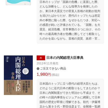
日本のトップが「国家の危機」に直面した際、
どんな決断をし、どんな指導力を発揮したの
か。東日本大震災での菅直人首相の初動が批判
を浴びたばかりだが、歴代のトップたちは想定
外の事態に陥った際、なぜかもたつき、対応へ
の感度が鈍いと評価されている。「国難」を大
震災、経済危機、非常事態の３つに分け、その
時々の最高権力者が危機に際してどう舵取りし
たのかを追いながら、首相の資質、政府・官邸
の危機対応を問い直す。
日本の内閣総理大臣事典
本
2011年11月
発売
ご注文できない商品
1,980
円
(税込)
日本国のトップに立つ歴代の総理大臣たちは、
どのように近代日本の舵取りをしてきたのか？
日本に内閣制度ができた明治から平成まで、そ
の時々の国内事情をビジュアルに網羅して日本
国民の歴史が即座に理解できる。初代・伊藤博
文から第９５代・野田佳彦まで、全閣僚一覧網