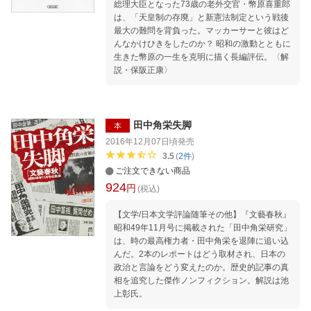
総理大臣となった73歳の老外交官・幣原喜重郎
（田中〜中曽根）の密談 第5章 自民党政権の
は、「天皇制の存廃」と新憲法制定という戦後
没落期（竹下〜宮沢）の密談 第6章 非自民
最大の難問を背負った。マッカーサーと彼はど
首相政権期（細川〜村山）の密談 第7章 自民
んなかけひきをしたのか？ 昭和の激動とともに
党首相復活期（橋本〜麻生）の密談 第8
生きた幣原の一生を克明に描く長編評伝。〈解
章 民主党政権から安倍再登場まで（鳩山由紀
説・保阪正康〉
夫〜野田）の密談 終 章 密談政治の構造と構
図
田中角栄失脚
本
2016年12月07日頃
発売
3.5
(
2
件
)
ご注文できない商品
924
円
(税込)
【文学/日本文学評論随筆その他】『文藝春秋』
昭和49年11月号に掲載された「田中角栄研究」
は、時の最高権力者・田中角栄を退陣に追い込
んだ。2本のレポートはどう取材され、日本の
政治と言論をどう変えたのか。歴史的記事の真
相を追究した傑作ノンフィクション。解説は池
上彰氏。