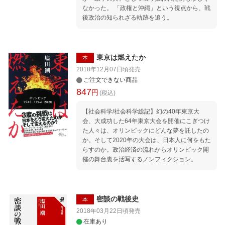
なかった。 「政権と沖縄」という視点から、戦
後政治の知られざる軌跡を追う。
東京は燃えたか
本
2018年12月07日頃
発売
ご注文できない商品
847
円
(税込)
【社会科学/社会科学総記】幻の40年東京大
会、大成功した64年東京大会を開催にこぎつけ
た人々は、オリンピックにどんな夢を託したの
か。そして2020年の大会は、日本人に何をもた
らすのか。政治経済の流れからオリンピック開
催の舞台裏を活写するノンフィクション。
密談の戦後史
本
2018年03月22日頃
発売
在庫あり