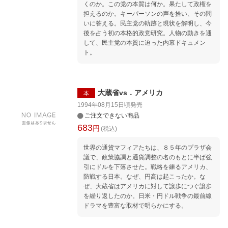
くのか。この党の本質は何か。果たして政権を
担えるのか。キーパーソンの声を拾い、その問
いに答える。民主党の軌跡と現状を解明し、今
後を占う初の本格的政党研究。人物の動きを通
して、民主党の本質に迫った内幕ドキュメン
ト。
大蔵省vs．アメリカ
本
1994年08月15日頃
発売
ご注文できない商品
683
円
(税込)
世界の通貨マフィアたちは、８５年のプラザ会
議で、政策協調と通貨調整の名のもとに半ば強
引にドルを下落させた。戦略を練るアメリカ、
防戦する日本。なぜ、円高は起こったか。な
ぜ、大蔵省はアメリカに対して譲歩につぐ譲歩
を繰り返したのか。日米・円ドル戦争の最前線
ドラマを豊富な取材で明らかにする。