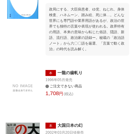
政局にする、大臣病患者、ゆ党、ねじれ、身体
検査、ハネムーン、踏み絵、死に体…。どんな
世界にも専門語や業界用語があるが、政治の世
界でも独特の言葉や表現が使われる。政界特有
の用語、本来の意味から転じた俗語、隠語、新
語、流行語、政治家の語録ー。秘蔵の「政治語
ノート」から六〇〇語を厳選、「言葉で動く政
治」の時代を読み解く。
一龍の歯軋り
本
1996年05月
発売
ご注文できない商品
1,708
円
(税込)
大国日本の幻
本
2002年03月20日頃
発売