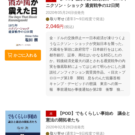
会」。 地元で圧倒的支持を集める一方、典型的
川正十郎 第六章 バブルと五輪挑戦 第七章
ニクソン・ショック 通貨戦争の12日間
なポピュリズム、立ち位置が不透明な「ゆ党」
ノックと初女性知事 第八章 橋下徹の実験 第
2020年05月24日頃
発売
といった批判の声も少なくない「維新政治」の
九章 大阪都構想の誕生 第一〇章 維新・冬の
取り寄せ
(通常3〜9日程度で発送)
実体とはいかなるものなのか。 地域発、異色政
時代 第一一章 松井・吉村体制 第一二章 維
2,046
円
党のこれまでを辿りながら、「野党第一党」の
新大躍進 終 章 大阪は燃えているか
(税込)
座を狙う維新政治の行方を探る。 はじめに 第1
章 「維新」発足前夜 第2章 地域政党の旗揚
金・ドルの交換停止ーー日本経済が凍りつくよ
げ 第3章 「大阪都構想」誕生と国政進出 第4
うなニクソン・ショックが突如日本を襲った。
章 橋下退場 第5章 「冬の時代」の迷走 第6
大蔵省を筆頭に政府官庁・日本銀行をはじめ、
かごに入れる
章 万博誘致の舞台裏 第7章 都構想敗戦 第8
都市銀行、証券、商社はいかなる対応したの
章 インタビュー 松井一郎 ── 「伝統的な保守
か。戦後経済史最大の謎とされる通貨戦争の内
と改革保守による二大政党政治を」 吉村洋文 ─
実を徹底取材によってはじめて明らかにした講
─ 「多極分散の成長型の国家を目指す。それが
談社ノンフィクション賞受賞作品。＜目次＞プ
日本の将来像」 馬場伸幸 ── 「統治機構の改革
ロローグ第1章 開戦 息をのんだ佐藤首相
は、あきらめない」 浅田均 ── 「ベンチャー型
キャンプ・デービッドの密議 東京への第一
の政党という新しい維新モデルを」 おわりに
報 事前通知か事後通知か第2章 衝撃 狼が
やってきた朝に ワシントンからの電話 パニ
ックは見舞ったのか 幻の円切り上げ作戦
「今日はとりあえず開けておこう」 苦悩の丸
卓会議第3章 裁断 市場閉鎖説 最高作戦会
【POD】でもくらしい事始め 議会と
本
議 「野中の一本杉」のなぞ 平価は陛下な
憲法の開拓者たち
り 「柏木天皇」の逆説 「こぶ」という名の
2020年02月28日頃
発売
アキレス腱第4章 攻防 緊急経済閣僚協議
取り寄せ
(通常3〜9日程度で発送)