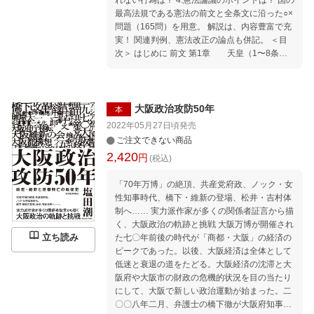
れない行為は？ 4.憲法論議のポイントは？ 国の
民主党 第1章 戦後復興と高度成長 第2章 派
最高法規である憲法の前文と全条文に沿った○×
閥抗争と田中支配 第3章 バブルと一党支配・
問題（165問）を用意。 解説は、内容豊富で充
崩壊前夜 第4章 バブル破裂・冷戦終結・政権
実！ 関連判例、憲法改正の論点も併記。 ＜目
交代 第5章 経済長期低迷と迷走政治 第6章
次＞ はじめに 前文 第1章 天皇（1〜8条）
小泉から麻生まで自民党政権の盛衰 第7章 民
第2章 戦争の放棄（9条） 第3章 国民の
主党政権という実験 第8章 「安倍一強」から
権利及び義務（10〜40条） 第4章 国会（4
「少数政党並存」へ エピローグ 「戦後八〇
1〜64条） 第5章 内閣（65〜75条） 第6
年」を取材して
章 司法（76条〜82条） 第7章 財政（8
大阪政治攻防50年
本
3〜91条） 第8章 地方自治（92〜95条） 第
2022年05月27日頃
発売
9章 改正（96条） 第10章 最高法規（97〜
ご注文できない商品
99条） 第11章 補則（100〜103条） 主な参考
2,420
円
(税込)
資料（五十音順） 著者紹介
「70年万博」の絶頂、共産党府政、ノック・女
性知事時代、橋下・維新の登場、松井・吉村体
制へ…… 実力派作家が多くの関係者証言から描
く、大阪政治の軌跡と挑戦 大阪万博が開催され
立ち読み
た七〇年前後の時代が「商都・大阪」の経済の
ピークであった。以後、大阪経済は全体として
低迷と衰退の道をたどる。大阪経済の沈滞と大
阪府や大阪市の財政の危機的状況を目の当たり
にして、大阪で新しい政治運動が始まった。二
〇〇八年二月、弁護士の橋下徹が大阪府知事と