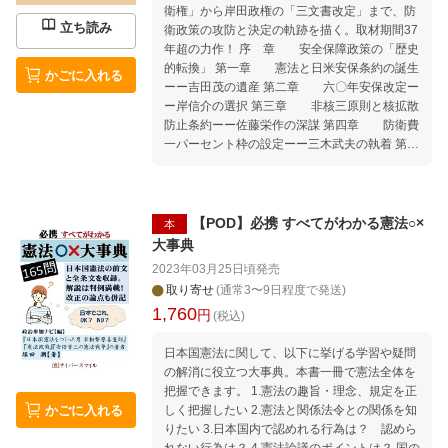
衛権」から岸田政権の「三文書改定」まで、防
宮沢喜一／非自民連立政権の仕掛け／衆議院の
立ち読み
衛政策の攻防と決定の軌跡を描く。取材期間37
選挙制度変更／細川首相の投げ出し辞任／羽田
年超の力作！ 序 章 安全保障政策の「歴史
孜の衆議院解散回避 自社さ政権／社会党の大転
的転換」 第一章 憲法と日米安保条約の誕生
換／阪神・淡路大震災／村山富市の辞め方／民
かごに入れる
ーー吉田茂の遺産 第二章 六〇年安保改定ー
主党の出発／省庁大再編の橋本行革／経済危機
ー岸信介の選択 第三章 非核三原則と核拡散
で沈没した橋本龍太郎／日銀法改正／「冷めた
防止条約ーー佐藤栄作の深謀 第四章 防衛費
ピザ」から「真空総理」へ／森喜朗後継選出の
一パーセント枠の設定ーー三木武夫の執着 第五
密議／加藤紘一の乱 「異端児・小泉純一郎」の
章 東芝機械ココム違反事件ーー経済安全保
登場／小泉訪朝／小泉流構造改革／郵政戦争／
障の真実 第六章 一パーセント枠打倒の仕掛
安倍晋三の一回目のつまずき／福田康夫と小沢
けーー中曽根康弘の野望 第七章 自衛隊の海
一郎の「大連立」プラン／泥船首相・麻生太郎
外派遣ーー海部・宮沢・小泉の国際貢献 第八
の沈没 鳩山由紀夫の沖縄発言／みんなの党の渡
【POD】必携 すべてがわかる憲法○×
本
章 北朝鮮核疑惑危機ーー金丸訪朝・細川内
辺喜美の浮沈／維新の旗揚げ／東日本大震災と
大事典
閣崩壊 第九章 防衛庁の省昇格と文民統制
菅直人の大連立工作／三党合意に舵を切った野
2023年03月25日頃
発売
第一〇章 尖閣問題の日中衝突ーー田中角栄
田佳彦／小沢一郎の民主党離党／安倍晋三の総
取り寄せ
(通常3〜9日程度で発送)
から野田佳彦まで 第一一章 日米同盟と集団
裁返り咲き／アベノミクスの起源 第二期安倍政
1,760
円
的自衛権ーー安倍晋三の挑戦 終 章 安保三
権の岸田文雄登用／二回目の東京五輪招致の成
(税込)
文書改定ーー岸田文雄の賭け
功／集団的自衛権の行使容認／小池百合子の東
日本国憲法に関して、以下に挙げる学習や疑問
京都知事という選択／希望の党騒動で立憲民主
の解消に役立つ大事典。本書一冊で憲法全体を
党新設／コロナ危機と首相交代／菅義偉の退場
把握できます。 1.憲法の趣旨・理念、規定を正
／安倍暗殺／安保三文書の改定／立憲民主党代
かごに入れる
しく把握したい 2.憲法と関係法令との関係を知
表に野田元首相／「理屈の石破茂」が首相に／
りたい 3.日本国内で認めれる行為は？ 認めら
新首相の「いきなり解散」の賭け／人気の国民