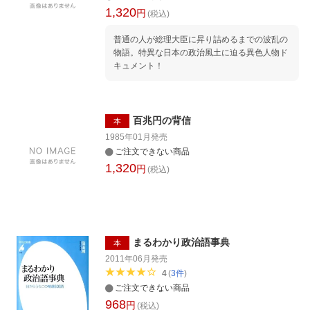
1,320
円
(税込)
普通の人が総理大臣に昇り詰めるまでの波乱の
物語。特異な日本の政治風土に迫る異色人物ド
キュメント！
百兆円の背信
本
1985年01月
発売
ご注文できない商品
1,320
円
(税込)
まるわかり政治語事典
本
2011年06月
発売
4
(
3
件
)
ご注文できない商品
968
円
(税込)