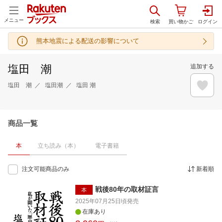
メニュー
熊本地震による配送の影響について
塩田 潮
追加する
塩田 潮
塩田潮
塩田 潮
商品一覧
本
立ち読み（本）
電子書籍
注文可能商品のみ
新着順
戦後80年の取材証言
本
2025年07月25日頃
発売
在庫あり