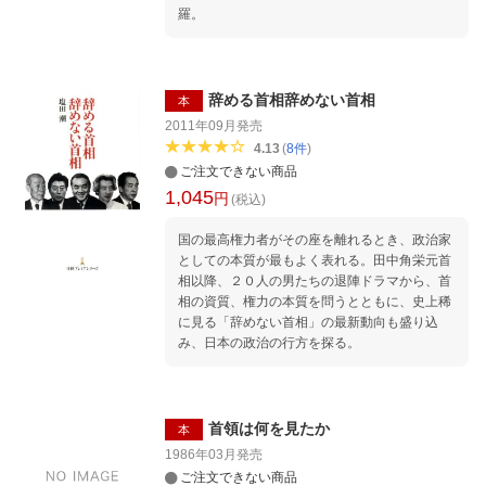
羅。
辞める首相辞めない首相
本
2011年09月
発売
4.13
(
8
件
)
ご注文できない商品
1,045
円
(税込)
国の最高権力者がその座を離れるとき、政治家
としての本質が最もよく表れる。田中角栄元首
相以降、２０人の男たちの退陣ドラマから、首
相の資質、権力の本質を問うとともに、史上稀
に見る「辞めない首相」の最新動向も盛り込
み、日本の政治の行方を探る。
首領は何を見たか
本
1986年03月
発売
ご注文できない商品