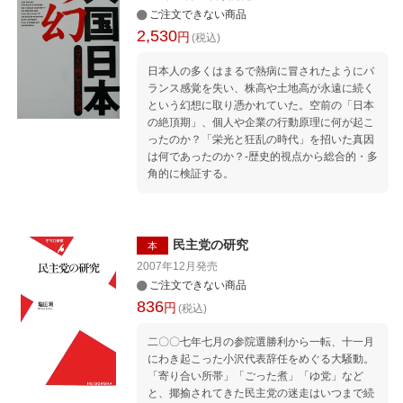
ご注文できない商品
2,530
円
(税込)
日本人の多くはまるで熱病に冒されたようにバ
ランス感覚を失い、株高や土地高が永遠に続く
という幻想に取り憑かれていた。空前の「日本
の絶頂期」、個人や企業の行動原理に何が起こ
ったのか？「栄光と狂乱の時代」を招いた真因
は何であったのか？-歴史的視点から総合的・多
角的に検証する。
民主党の研究
本
2007年12月
発売
ご注文できない商品
836
円
(税込)
二〇〇七年七月の参院選勝利から一転、十一月
にわき起こった小沢代表辞任をめぐる大騒動。
「寄り合い所帯」「ごった煮」「ゆ党」など
と、揶揄されてきた民主党の迷走はいつまで続