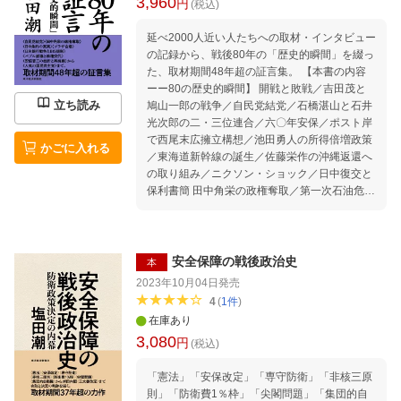
3,960
円
(税込)
延べ2000人近い人たちへの取材・インタビュー
の記録から、戦後80年の「歴史的瞬間」を綴っ
た、取材期間48年超の証言集。 【本書の内容
ーー80の歴史的瞬間】 開戦と敗戦／吉田茂と
立ち読み
鳩山一郎の戦争／自民党結党／石橋湛山と石井
光次郎の二・三位連合／六〇年安保／ポスト岸
で西尾末広擁立構想／池田勇人の所得倍増政策
かごに入れる
／東海道新幹線の誕生／佐藤栄作の沖縄返還へ
の取り組み／ニクソン・ショック／日中復交と
保利書簡 田中角栄の政権奪取／第一次石油危機
／田中首相失脚／赤字国債の発行／防衛費の対
GNP比一％枠の設定／「大福」密約で福田赳夫
首相に／ダッカ・ハイジャック事件／日中条約
調印／大平正芳の死／土光臨調の発足 中曽根康
安全保障の戦後政治史
本
弘の政権獲得／二階堂進擁立構想つぶし／プラ
2023年10月04日
発売
ザ合意／一九八六年の衆参同日選挙／新自由ク
4
(
1
件
)
ラブの興亡／日米銀行戦争とBIS規制／リクル
在庫あり
ート事件と「江副浩正の野望」／消費税導入／
3,080
円
戦後初の改元「平成」 「たなぼた」で海部
(税込)
俊樹首相／連合の結成／バブルの膨張と頂点／
「憲法」「安保改定」「専守防衛」「非核三原
不動産向け融資の総量規制／日米構造協議／細
則」「防衛費1％枠」「尖閣問題」「集団的自
川護煕の日本新党旗揚げ／不良債権問題放置の