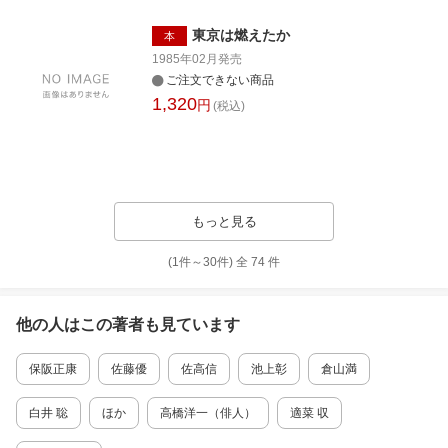
東京は燃えたか
本
1985年02月
発売
ご注文できない商品
1,320
円
(税込)
もっと見る
(1件～
30
件)
全
74
件
他の人はこの
著者
も見ています
保阪正康
佐藤優
佐高信
池上彰
倉山満
白井 聡
ほか
高橋洋一（俳人）
適菜 収