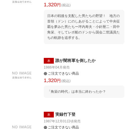
1,320
円
(税込)
日本の戦後を支配した男たちの野望！ 地方の
首領（ドン）にのしあがることによって中央征
覇を夢みた男たちー坪内寿夫・小針暦二・田中
角栄、そしてレポ船のドンから国会二世議員た
ちの軌跡を追求する。
誰が闇将軍を倒したか
本
1986年04月
発売
ご注文できない商品
1,320
円
(税込)
「角栄の時代」は本当に終わったか？
実録竹下登
本
1987年12月01日頃
発売
ご注文できない商品