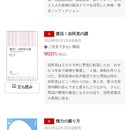
２１人の首相の政治ドラマを活写した本格・骨
太ノンフィクション。
復活！自民党の謎
本
2014年02月13日頃
発売
ご注文できない商品
902
円
(税込)
自民党は２００９年に野党に転落したが、わず
か３年余で政権を奪還し「１強」体制を作り上
げた。安倍首相が自力復活できた理由は何か、
自民党はどこへ向かうのか。第１次、第２次安
立ち読み
倍内閣の歩んできた道をたどりながら、さらに
周辺の事情や過去にもさかのぼり、自民党復活
の真相に迫る。
権力の握り方
本
2013年12月16日頃
発売