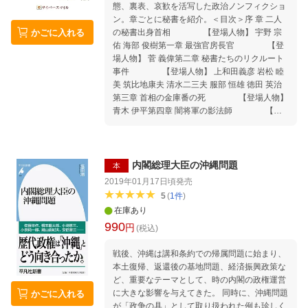
態、裏表、哀歓を活写した政治ノンフィクショ
ン。章ごとに秘書を紹介。＜目次＞序 章 二人
かごに入れる
の秘書出身首相 【登場人物】 宇野 宗
佑 海部 俊樹第一章 最強官房長官 【登
場人物】 菅 義偉第二章 秘書たちのリクルート
事件 【登場人物】 上和田義彦 岩松 睦
美 筑比地康夫 清水二三夫 服部 恒雄 徳田 英治
第三章 首相の金庫番の死 【登場人物】
青木 伊平第四章 闇将軍の影法師 【登
場人物】 榎本 敏夫 早坂 茂三第五章 キングの郎
党 【登場人物】 本間 幸一 佐藤 昭 曳田
照治第六章 影の軍団 【登場人物】 稲
葉 澄雄 大津 正第七章 帰らざる青雲
内閣総理大臣の沖縄問題
本
【登場人物】 中川 一郎 鈴木 宗男 岩元 力第八
2019年01月17日頃
発売
章 悲哀の戦略 【登場人物】 伊藤 昌哉
5
(
1
件
)
楠田 実 中村慶一郎終 章 黒子たちの政権党
在庫あり
【登場人物】 依岡 顕知 佐藤 春重
990
円
(税込)
戦後、沖縄は講和条約での帰属問題に始まり、
本土復帰、返還後の基地問題、経済振興政策な
ど、重要なテーマとして、時の内閣の政権運営
に大きな影響を与えてきた。 同時に、沖縄問題
かごに入れる
が「政争の具」として取り扱われた例も珍しく