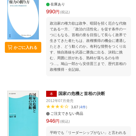
在庫あり
990
円
(税込)
政治家の権力欲は政争、暗闘を招く厄介な代物
である一方、「政治の活性化」を促す条件の一
つにもなる。首相の座を目指して長らく政界で
生きてきた者たちは、政権獲得の機会に遭遇し
たとき、どう動くのか。有利な情勢をつくり出
かごに入れる
す、独自路線を武器に勝負に出る、決戦に挑
む、周囲に担がれる、熟柿が落ちるのを待
つ…。鳩山一郎から安倍晋三まで、歴代首相の
政権獲得・全記録。
国家の危機と首相の決断
本
2012年07月
発売
3.67
(
4
件
)
ご注文できない商品
946
円
(税込)
平時でも「リーダーシップがない」と言われる