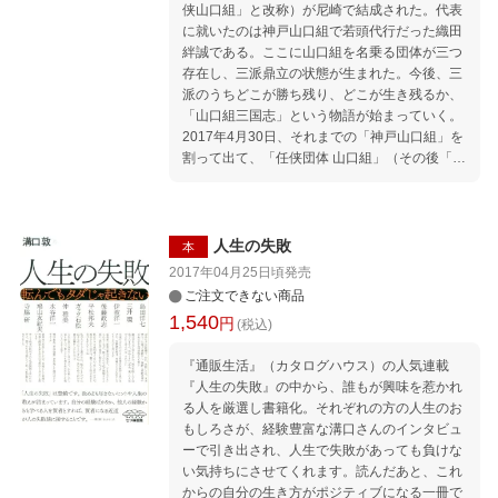
侠山口組」と改称）が尼崎で結成された。代表
に就いたのは神戸山口組で若頭代行だった織田
絆誠である。ここに山口組を名乗る団体が三つ
存在し、三派鼎立の状態が生まれた。今後、三
派のうちどこが勝ち残り、どこが生き残るか、
「山口組三国志」という物語が始まっていく。
2017年4月30日、それまでの「神戸山口組」を
割って出て、「任侠団体 山口組」（その後「任
侠山口組」と改称）が尼崎で結成された。代表
に就いたのは神戸山口組で若頭代行だった織田
絆誠である。 ここに山口組を名乗る団体が三つ
存在し、三派鼎立の状態が生まれた。今後、三
人生の失敗
本
派のうちどこが勝ち残り、どこが生き残るか、
2017年04月25日頃
発売
「山口組三国志」という物語が始まっていく。
ご注文できない商品
ヤクザ、暴力団が新しい枠組み、規範を求めて
1,540
円
(税込)
いるのは確かである。それにどこまで応えられ
るかが、生き残る組織を決めていくのではない
『通販生活』（カタログハウス）の人気連載
か。つまり山口組は内外ともに危機を迎え、時
『人生の失敗』の中から、誰もが興味を惹かれ
代の曲がり角にさしかかっているから、三つの
る人を厳選し書籍化。それぞれの方の人生のお
山口組の鼎立状態、つまり「山口組三国志」が
もしろさが、経験豊富な溝口さんのインタビュ
生まれたとも考えられる。何らかの新しい方
ーで引き出され、人生で失敗があっても負けな
法、システムを手にしなければ、彼らの明日ど
い気持ちにさせてくれます。読んだあと、これ
ころか、今日がないのだ。 はじめに 第一章 任
からの自分の生き方がポジティブになる一冊で
侠山口組の誕生 第二章 織田絆誠 男の売り出し