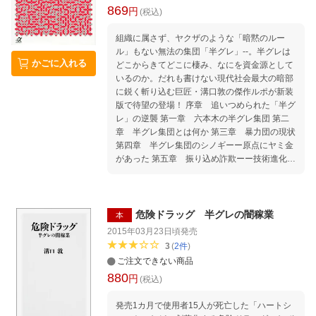
869
円
(税込)
組織に属さず、ヤクザのような「暗黙のルー
ル」もない無法の集団「半グレ」--。半グレは
かごに入れる
どこからきてどこに棲み、なにを資金源として
いるのか。だれも書けない現代社会最大の暗部
に鋭く斬り込む巨匠・溝口敦の傑作ルポが新装
版で待望の登場！ 序章 追いつめられた「半グ
レ」の逆襲 第一章 六本木の半グレ集団 第二
章 半グレ集団とは何か 第三章 暴力団の現状
第四章 半グレ集団のシノギーー原点にヤミ金
があった 第五章 振り込め詐欺ーー技術進化す
る半グレ集団 第六章 弱者を食う仕事 第七
章 境界にいる共生者たち 第八章 暴力団もマ
フィア化を目指す 第九章 特殊日本型ヤクザの
終焉 第十章 警察と半グレ集団が暴力団に代わ
危険ドラッグ 半グレの闇稼業
本
る日
2015年03月23日頃
発売
3
(
2
件
)
ご注文できない商品
880
円
(税込)
発売1カ月で使用者15人が死亡した「ハートシ