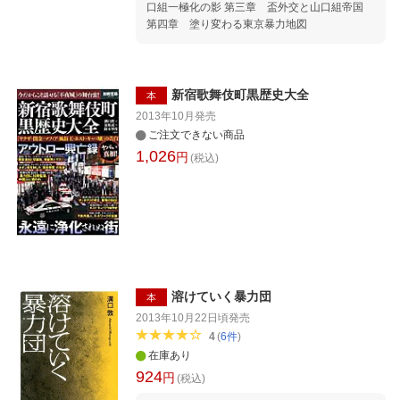
口組一極化の影 第三章 盃外交と山口組帝国
第四章 塗り変わる東京暴力地図
新宿歌舞伎町黒歴史大全
本
2013年10月
発売
ご注文できない商品
1,026
円
(税込)
溶けていく暴力団
本
2013年10月22日頃
発売
4
(
6
件
)
在庫あり
924
円
(税込)