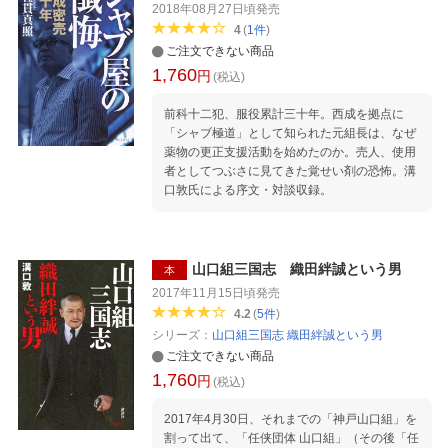
2018年08月27日頃
発売
4
(
1
件
)
ご注文できない商品
1,760
円
(税込)
前科十二犯、服役累計三十年。西成を拠点に
「シャブ極道」として知られた元組長は、なぜ
薬物の更正支援活動を始めたのか。売人、使用
者としてつぶさに見てきた覚せい剤の恐怖。溝
口敦氏による序文・対談収録。
山口組三国志 織田絆誠という男
本
2017年11月15日頃
発売
4.2
(
5
件
)
シリーズ：
山口組三国志 織田絆誠という男
ご注文できない商品
1,760
円
(税込)
2017年4月30日、それまでの「神戸山口組」を
割って出て、「任侠団体 山口組」（その後「任