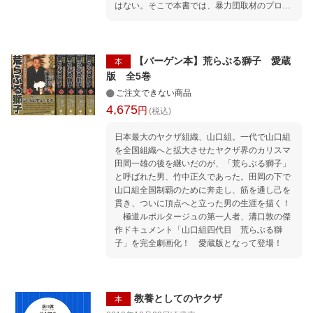
はない。そこで本書では、暴力団取材のプロで
出された和解金 終 章 近づいた山口組の終
ある2人が、「どうやって稼いでいるのか」に
焉 最期まで見届けるか
始まり、「なぜ暴力団に需要があるのか」「組
長まで出世する条件はなにか」「ヤクザに定年
はあるのか」といった疑問に応えながら、ヤク
【バーゲン本】荒らぶる獅子 愛蔵
本
ザビジネスの全容を解説していく。そのなかで
版 全5巻
紹介される「シノギは負のサービス産業」「抗
ご注文できない商品
争は暴力団の必要経費」「喧嘩をすると金が湧
4,675
円
(税込)
き出す」といったヤクザの格言を理解すると、
経済の表と裏がすべて理解できるようになるだ
日本最大のヤクザ組織、山口組。一代で山口組
ろう。 【編集担当からのおすすめ情報】 2大ヤ
を全国組織へと拡大させたヤクザ界のカリスマ
クザライターによる共著として話題となった
田岡一雄の後を継いだのが、「荒らぶる獅子」
『教養としてのヤクザ』に次ぐ第二弾となる本
と呼ばれた男、竹中正久であった。田岡の下で
書は、ビジネス的な観点からヤクザ社会を解説
山口組全国制覇のために奔走し、筋を通し己を
していきます。「働かないで稼ぐ」という価値
貫き、ついに頂点へと立った男の生涯を描く！
観を理想とするヤクザの存在を理解すること
極道ルポルタージュの第一人者、溝口敦の傑
は、労働と対価という資本主義社会の本質につ
作ドキュメント「山口組四代目 荒らぶる獅
いて考えるきっかけとなるかもしれません。
子」を完全劇画化！ 愛蔵版となって登場！
教養としてのヤクザ
本