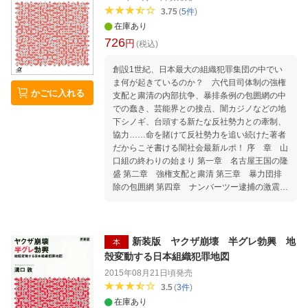
3.75
(
5
件
)
在庫あり
726
円
(税込)
創設1世紀、日本最大の組織犯罪集団の中でい
ま何が起きているのか？ 六代目司体制の強権
かごに入れる
支配と粛清の内部抗争、暴排条例の包囲網の中
での蠢き、芸能界との接点、闇カジノなどの地
下シノギ、台頭する新たな反社勢力との牽制、
協力……命を賭けて反社勢力を追い続けた著者
だからこそ書ける闇社会最新ルポ！ 序 章 山
口組の終わりの始まり 第一章 名古屋王国の隆
盛 第二章 強権支配と粛清 第三章 暴力団排
除の包囲網 第四章 ナンバーツー逮捕の激震
第五章 島田紳助引退と反社勢力
新装版 ヤクザ崩壊 半グレ勃興 地
本
殻変動する日本組織犯罪地図
2015年08月21日頃
発売
3.5
(
3
件
)
在庫あり