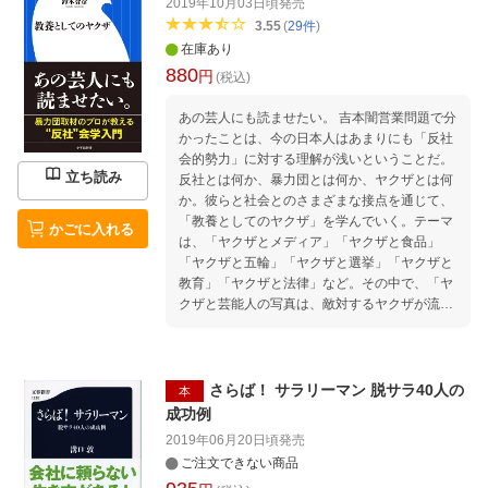
2019年10月03日頃
発売
3.55
(
29
件
)
在庫あり
880
円
(税込)
あの芸人にも読ませたい。 吉本闇営業問題で分
かったことは、今の日本人はあまりにも「反社
会的勢力」に対する理解が浅いということだ。
立ち読み
反社とは何か、暴力団とは何か、ヤクザとは何
か。彼らと社会とのさまざまな接点を通じて、
「教養としてのヤクザ」を学んでいく。テーマ
かごに入れる
は、「ヤクザとメディア」「ヤクザと食品」
「ヤクザと五輪」「ヤクザと選挙」「ヤクザと
教育」「ヤクザと法律」など。その中で、「ヤ
クザと芸能人の写真は、敵対するヤクザが流
す」「タピオカドリンクはヤクザの新たな資金
源」「歴代の山口組組長は憲法を熟読してい
る」など、知られざる実態が次々明らかになっ
ていく。暴力団取材に精通した二大ヤクザライ
さらば！ サラリーマン 脱サラ40人の
本
ターによる集中講義である。 【編集担当からの
成功例
おすすめ情報】 暴力団取材の第一人者である溝
2019年06月20日頃
発売
口敦氏と、『サカナとヤクザ』がベストセラー
ご注文できない商品
になった鈴木智彦氏が、ヤクザと社会の意外な