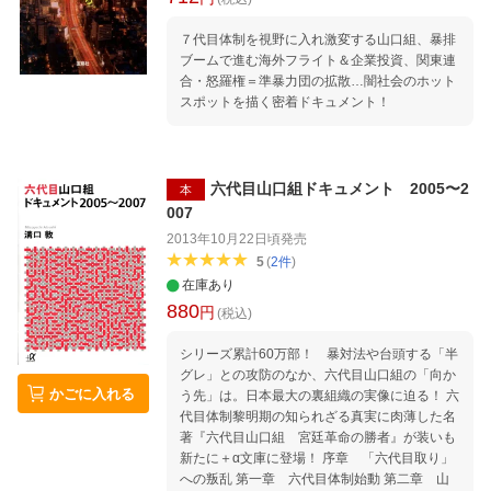
７代目体制を視野に入れ激変する山口組、暴排
ブームで進む海外フライト＆企業投資、関東連
合・怒羅権＝準暴力団の拡散…闇社会のホット
スポットを描く密着ドキュメント！
六代目山口組ドキュメント 2005〜2
本
007
2013年10月22日頃
発売
5
(
2
件
)
在庫あり
880
円
(税込)
シリーズ累計60万部！ 暴対法や台頭する「半
グレ」との攻防のなか、六代目山口組の「向か
かごに入れる
う先」は。日本最大の裏組織の実像に迫る！ 六
代目体制黎明期の知られざる真実に肉薄した名
著『六代目山口組 宮廷革命の勝者』が装いも
新たに＋α文庫に登場！ 序章 「六代目取り」
への叛乱 第一章 六代目体制始動 第二章 山