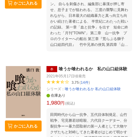
かごに入れる
ン。 自らを刺傷され、編集部に暴漢が押し寄
せ、息子までが狙われる。 三度の襲撃に見舞わ
れながら、日本最大の組織暴力と真っ向立ち向
かい続けた著者による、 半世紀にわたった戦い
の記録。 第一章「血と抗争」を出す 短命に終
わった「月刊”TOWN”」 第二章 山一抗争 プ
ロのライターへの船出 第三章『荒らぶる獅子
山口組四代目』 竹中兄弟の侠気 第四章「山健
一代記」 渡辺芳則との食い違い 第五章『五代
目山口組』刊行と襲撃事件 緊張の日々 第六
章 もうひとつのFRIDAY襲撃事件 『民暴の
帝王』でおちょくる 第七章 同病相憐れんだ伊
喰うか喰われるか 私の山口組体験
本
丹十三 チャイナ・マフィアの根城に乗り込む
2021年05月17日頃
発売
第八章 宅見勝暗殺事件 中野太郎との会話 第
3.75
(
14
件
)
九章 渡辺芳則への嫌がらせ 『食肉の帝王』
シリーズ：
喰うか喰われるか 私の山口組体験
と『山口組経営学』 第十章 山健組は「事故体
在庫あり
質」か 息子も刺された 第十一章 弘道会最高
1,980
幹部との対決 『魔女の履歴書』 第十二章 山
円
(税込)
健組に実質勝訴 差し出された和解金 終 章
近づいた山口組の終焉 最期まで見届けるか 解
田岡時代から山一抗争、五代目体制発足、山竹
説 鈴木智彦（ジャーナリスト）
戦争、宅見勝若頭暗殺、六代目クーデター、分
かごに入れる
裂抗争ーー暴力団取材の第一人者として大物ヤ
クザたちと対峙してきた著者がはじめて明かす