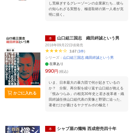
し荒稼ぎするグレーゾーンの企業家たち…彼ら
の知られざる実態を、極道取材の第一人者が克
明に描く。
山口組三国志 織田絆誠という男
本
2018年09月22日頃
発売
3.67
(
3
件
)
シリーズ：
山口組三国志 織田絆誠という男
在庫あり
990
円
(税込)
いま、日本最大の暴力団で何が起きているの
か？ 分裂、再分裂を繰り返す山口組が抱える
かごに入れる
「恨みつらみ」の相克30年史と若き改革者・織
田絆誠任侠山口組代表の実像と野望に迫った、
著者だけが書けるヤクザルポの極北！
シャブ屋の懺悔 西成密売四十年
本