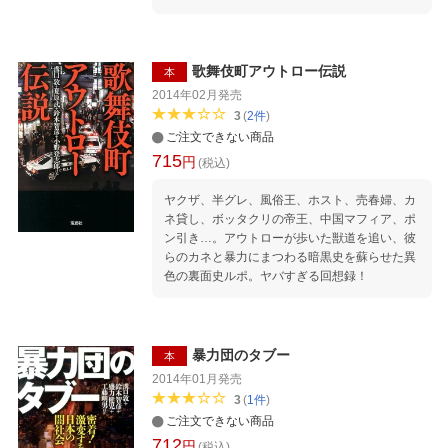
が、退社して闇金融を開業したのを契機に、詐
欺の世界で名を轟かせはじめます。 オレオレ詐
欺の草創期に荒稼ぎしただけではなく、ワンク
リック詐欺、未公開株詐欺、社債詐欺、そして
歌舞伎町アウトロー伝説
本
イラク・ディナール詐欺と、彼が率いるグルー
2014年02月
発売
プの業務は、“詐欺のデパート”といっていいほ
3
(
2
件
)
ど多岐にわたっていました。 そんな「帝王」が
ご注文できない商品
「罪滅ぼしの気持ち」もあって、溝口氏に“シノ
715
円
ギ”の実態を赤裸々に語ったのです。 詐欺師た
(税込)
ちはいかなる手口を使い、どんな人間を嵌める
ヤクザ、半グレ、風俗王、ホスト、売春婦、カ
のか？ なぜ被害者が後を絶たないのか？--現代
ネ貸し、ボッタクリの帝王、中国マフィア、ポ
日本の“闇”を暴く力作です。
ン引き…。アウトローが歩いた獣道を追い、彼
らのカネと暴力にまつわる暗黒史を蘇らせた異
色の裏面史ルポ。ヤバすぎる回想録！
暴力団のタブー
本
2014年01月
発売
3
(
1
件
)
ご注文できない商品
712
円
(税込)