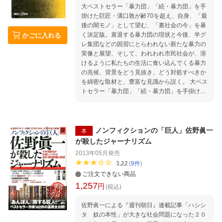
大ベストセラー「暴力団」「続・暴力団」を手
掛けた巨匠・溝口敦が齢70を超え、自身、「最
後の闇モノ」として望む、「裏社会の今」を暴
く決定版。衰退する暴力団の現状と今後、半グ
かごに入れる
レ集団などの因習にとらわれない新たな暴力の
実像と展望、そして、われわれ市民社会が、溶
けるように私たちの生活に食い込んでくる暴力
の兆候、背景をどう見抜き、どう対処すべきか
を綿密な取材と、豊富な見識から説く。 大ベス
トセラー「暴力団」「続・暴力団」を手掛け、
講談社＋α文庫の闇モノシリーズは累計60万部
に達する巨匠・溝口敦が、自身、「最後の闇モ
ノ」として望む、「裏社会の今」を暴く決定
版。衰退する暴力団の現状と今後、半グレ集団
ノンフィクションの「巨人」佐野眞一
本
などの因習にとらわれない新たな暴力の実像と
が殺したジャーナリズム
展望、そして、われわれ市民社会が、溶けるよ
2013年05月
発売
うに私たちの生活に食い込んでくる暴力の兆
3.22
(
9
件
)
候、背景をどう見抜き、どう対処すべきかを綿
ご注文できない商品
密な取材と、豊富な見識から説く。 第一章 広
1,257
域暴力団の惨状 第二章 追い詰められたヤクザ
円
(税込)
たち 第三章 変質する暴力団犯罪 第四章 台
頭する半グレ集団と小犯罪グループ 第五章 い
佐野眞一による『週刊朝日』連載記事「ハシシ
ま、ヤクザを受け入れる土壌とは 第六章 歴史
タ 奴の本性」が大きな社会問題になった２０