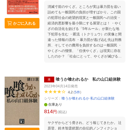
倉千代子というカモネギが来た 第六章 歴代首
相の指南役・安岡正篤をたぶらかす 第七章 細
消滅寸前のやくざ。ところが実は暴力団を追い
木を使うテレビ局の無残な無定見 第八章 「神
詰めても一般国民の負担が増すばかり。この国
水から墓石まで」の細木商法 第九章 墓地が炙
の犯罪社会の絶望的現実と一般国民への治安・
かごに入れる
り出す「最愛の男」 終 章 低俗な時代を謳歌
経済的悪影響を最小限にする展望とは！ ・やく
する女ヤクザ 付 記 「反論と訴訟」という墓
ざの自活化を妨げる「5年ルール」が新たな地
穴 解 説 鈴木エイト
下犯罪を生む ・匿流（トクリュウ）の実像と間
違った情報の流布 ・暴力団が逃げ込む先は刑務
所、そしてその費用を負担するのは一般国民 ・
やくざへの憧憬、「任侠やくざ」は現実に存在
したのか？ 「社会にとって、やくざが滅びるの
は喜ばしいことには違いない。しかし、今のよ
うなやり方で末端やくざたちを社会的に追い込
んでいくやり方は、かえって一般国民の負担に
なってしまう側面があることを、本書では指摘
喰うか喰われるか 私の山口組体験
本
していきたい」（「はじめに」より） 目次 は
2023年04月14日
発売
じめに 時代から見捨てられたやくざ稼業 第一
4.2
(
5
件
)
章 暴力団の衰退 第二章 やくざが消える
シリーズ：
喰うか喰われるか 私の山口組体験
原因は何なのか 第三章 やくざが忘れた大義
在庫あり
第四章 子分殺しに親分を追い込む大親分 第
814
五章 死に急いだ工藤会 第六章 匿流の優
円
(税込)
位性 第七章 任侠道は存在したのか 終
章 組を解散する
ヤクザからどう脅され、どう報じてきたか。 辻
原登、鈴木智彦絶賛の自伝的ノンフィクショ