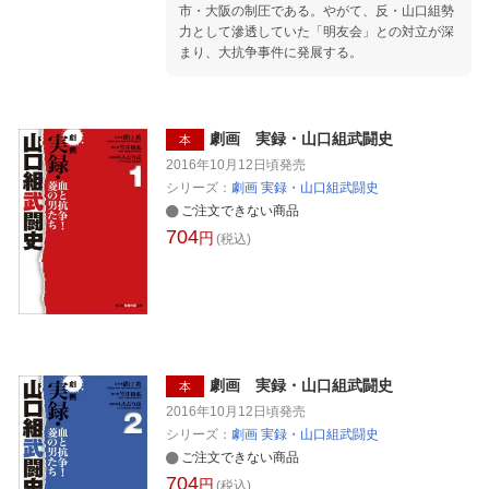
市・大阪の制圧である。やがて、反・山口組勢
力として滲透していた「明友会」との対立が深
まり、大抗争事件に発展する。
劇画 実録・山口組武闘史
本
2016年10月12日頃
発売
シリーズ：
劇画 実録・山口組武闘史
ご注文できない商品
704
円
(税込)
劇画 実録・山口組武闘史
本
2016年10月12日頃
発売
シリーズ：
劇画 実録・山口組武闘史
ご注文できない商品
704
円
(税込)