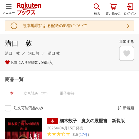
メニュー
熊本地震による配送の影響について
溝口 敦
追加する
溝口 敦
溝口敦
溝口 敦
995
人
お気に入り登録数：
商品一覧
本
立ち読み（本）
電子書籍
注文可能商品のみ
新着順
細木数子 魔女の履歴書 新装版
本
2026年04月15日
発売
3.5
(
17
件
)