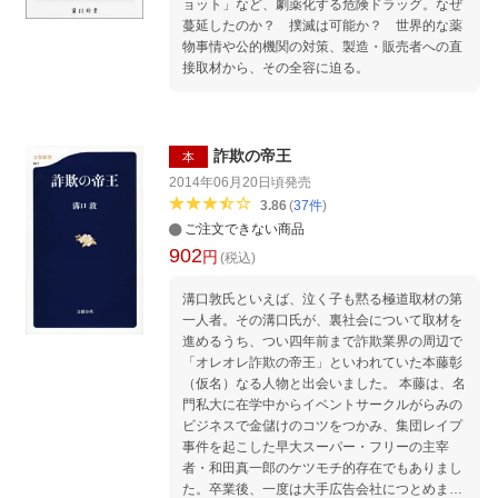
ョット」など、劇薬化する危険ドラッグ。なぜ
蔓延したのか？ 撲滅は可能か？ 世界的な薬
物事情や公的機関の対策、製造・販売者への直
接取材から、その全容に迫る。
詐欺の帝王
本
2014年06月20日頃
発売
3.86
(
37
件
)
ご注文できない商品
902
円
(税込)
溝口敦氏といえば、泣く子も黙る極道取材の第
一人者。その溝口氏が、裏社会について取材を
進めるうち、つい四年前まで詐欺業界の周辺で
「オレオレ詐欺の帝王」といわれていた本藤彰
（仮名）なる人物と出会いました。 本藤は、名
門私大に在学中からイベントサークルがらみの
ビジネスで金儲けのコツをつかみ、集団レイプ
事件を起こした早大スーパー・フリーの主宰
者・和田真一郎のケツモチ的存在でもありまし
た。卒業後、一度は大手広告会社につとめます