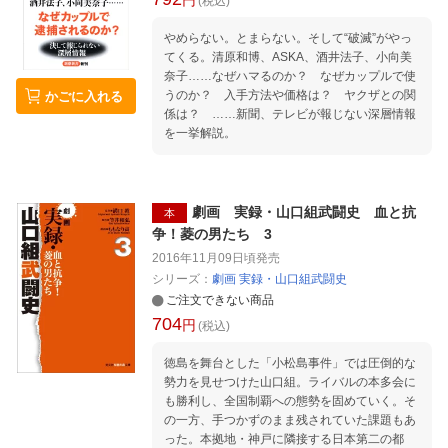
円
(税込)
貧しさにも恵まれたからこそ楽しいといえると
思う。 ◆鳩山友紀夫（元首相） 結果的に失敗し
やめらない。とまらない。そして“破滅”がやっ
ましたが、首相として米国に対等な関係を求め
てくる。清原和博、ASKA、酒井法子、小向美
たのは当然のことだったと思います。 ……
奈子……なぜハマるのか？ なぜカップルで使
うのか？ 入手方法や価格は？ ヤクザとの関
かごに入れる
係は？ ……新聞、テレビが報じない深層情報
を一挙解説。
劇画 実録・山口組武闘史 血と抗
本
争！菱の男たち 3
2016年11月09日頃
発売
シリーズ：
劇画 実録・山口組武闘史
ご注文できない商品
704
円
(税込)
徳島を舞台とした「小松島事件」では圧倒的な
勢力を見せつけた山口組。ライバルの本多会に
も勝利し、全国制覇への態勢を固めていく。そ
の一方、手つかずのまま残されていた課題もあ
った。本拠地・神戸に隣接する日本第二の都