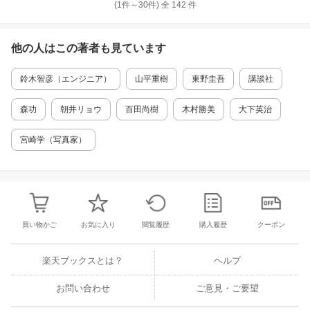
(1件～
30
件)
全
142
件
他の人はこの
著者
も見ています
鈴木智彦（エンジニア）
山平重樹
東野圭吾
講談社
森功
朝井リョウ
百田尚樹
木村勝美
大下英治
宮崎学（写真家）
買い物かご
お気に入り
閲覧履歴
購入履歴
クーポン
楽天ブックスとは？
ヘルプ
お問い合わせ
ご意見・ご要望