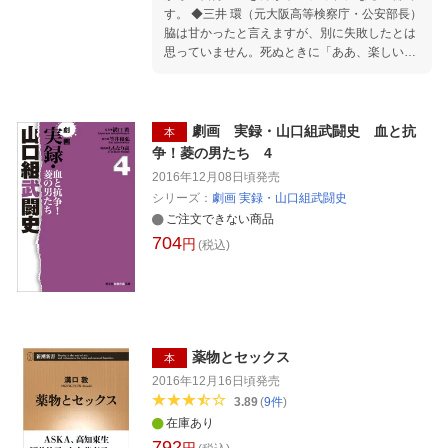
す。 ◆三井 環（元大阪高等検察庁・公安部長）
第三章 検証・五代目山口組 第四章 検証・六代
脇は甘かったと言えますが、別に失敗したとは
目山口組 第五章 実録・神戸山口組の設立 第六
思っていません。死ぬときに「ああ、楽しい人
章 山口組両派の和解工作 第七章 検証・神戸山
生だった」と思えれば、それでいい。 ◆伊波洋
口組 あとがき
一（前宜野湾市長・現参議院議員） 当選できな
かったこと自体は、失敗だと思いますが、知事
選出馬は、沖縄にとっても私にとってもよかっ
劇画 実録・山口組武闘史 血と抗
本
たと思います。 ◆後藤政志（元原子炉格納容器
争！菱の男たち 4
設計技術者） 福島第一原発の事故が起きて、い
2016年12月08日頃
発売
ても立ってもいられなくなった。黙っていたら
シリーズ：
劇画 実録・山口組武闘史
必ず後悔すると思い、表に出て発言し始めたん
ご注文できない商品
です。 ◆島田洋七（漫才師） ばあちゃんの影響
704
で、おれ、失敗しても、まず笑う。失敗って喜
円
(税込)
劇やし、喜劇と悲劇は背中合わせやから何が起
きても笑う。 ◆平松邦夫（元大阪市長） 私のや
り方は間違ってなかったと思いますが、派手さ
という点では、橋下さんと比べられるとおよび
ませんでしたね。 ◆ガッツ石松（元プロボクシ
ング世界チャンピオン） 私が人とちょっと違っ
薬物とセックス
本
たのは、転んでもただでは起きなかったことで
2016年12月16日頃
発売
すかね。負けの中で何かを自分の糧にしていた
3.89
(
9
件
)
んです。 ◆仲雅美（歌手、俳優） 人生山あり谷
在庫あり
ありと言うけど、山も楽しいし、谷も楽しい。
792