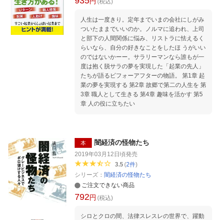
935
円
接点を明らかにしていく展開は、目からウロコ
(税込)
の連続です。反社について学ぶことは、裏面か
ら日本の社会を学び直すということなのかもし
人生は一度きり。定年までいまの会社にしがみ
れません。 第1章 〈ヤクザと食品〉新たな資金
ついたままでいいのか。ノルマに追われ、上司
源はタピオカドリンクだった 第2章 〈ヤクザと
と部下の人間関係に悩み、リストラに怯えるく
副業〉現代の賭場はLINEのゲームである 第3章
らいなら、自分の好きなことをしたほ うがいい
〈ヤクザと五輪〉東京五輪バブルを最も待ちわ
のではないかーー。サラリーマンなら誰もが一
びる面々 第4章 〈ヤクザと選挙〉政治家が頼る
度は抱く脱サラの夢を実現した「起業の先人」
禁断の集票マシーン 第5章 〈ヤクザと教育〉大
たちが語るビフォーアフターの物語。 第1章 起
学教授にはなぜかヤクザマニアが多い 第6章
業の夢を実現する 第2章 故郷で第二の人生を 第
〈ヤクザと法律〉山口組組長は憲法を熟読して
3章 職人として生きる 第4章 趣味を活かす 第5
いる 第7章 〈ヤクザとメディア〉闇営業で反社
章 人の役に立ちたい
側が追及されない理由 第8章 〈ヤクザと平成〉
震災、オウム、北朝鮮とヤクザの関係 第9章
〈ヤクザと令和〉山口組分裂によって暴力団は
絶滅するのか
闇経済の怪物たち
本
2019年03月12日頃
発売
3.5
(
2
件
)
シリーズ：
闇経済の怪物たち
ご注文できない商品
792
円
(税込)
シロとクロの間、法律スレスレの世界で、躍動