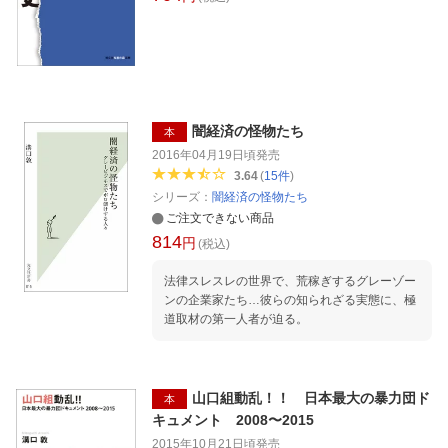
闇経済の怪物たち
本
2016年04月19日頃
発売
3.64
(
15
件
)
シリーズ：
闇経済の怪物たち
ご注文できない商品
814
円
(税込)
法律スレスレの世界で、荒稼ぎするグレーゾー
ンの企業家たち…彼らの知られざる実態に、極
道取材の第一人者が迫る。
山口組動乱！！ 日本最大の暴力団ド
本
キュメント 2008〜2015
2015年10月21日頃
発売