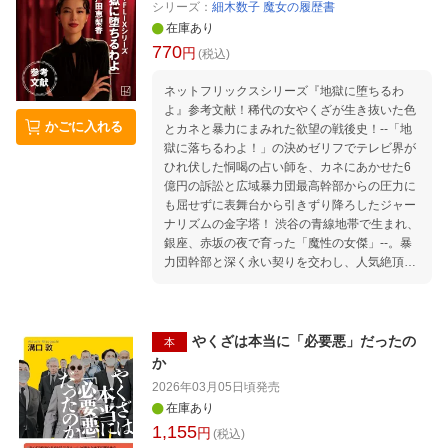
シリーズ：
細木数子 魔女の履歴書
在庫あり
770
円
(税込)
ネットフリックスシリーズ『地獄に堕ちるわ
よ』参考文献！稀代の女やくざが生き抜いた色
かごに入れる
とカネと暴力にまみれた欲望の戦後史！--「地
獄に落ちるわよ！」の決めゼリフでテレビ界が
ひれ伏した恫喝の占い師を、カネにあかせた6
億円の訴訟と広域暴力団最高幹部からの圧力に
も屈せずに表舞台から引きずり降ろしたジャー
ナリズムの金字塔！ 渋谷の青線地帯で生まれ、
銀座、赤坂の夜で育った「魔性の女傑」--。暴
力団幹部と深く永い契りを交わし、人気絶頂の
演歌歌手から歴代首相の指南役までを手なず
け、「世界一の占い師」として巨富を得た稀代
の女ヤクザの実像と正体に斬り込んだ、溝口敦
だからこそ書けた真実！ （目次） 文
やくざは本当に「必要悪」だったの
本
庫版のためのまえがき 序 章 時代の「寵児」
か
なのか？ 第一章 妻妾同居の家に生まれて 第
2026年03月05日頃
発売
二章 色と欲の「同行二人」 第三章 小金井一
在庫あり
家・堀尾昌志との深く永い契り 第四章 他人の
1,155
円
ふんどしで占い師・細木の土俵入り 第五章 島
(税込)