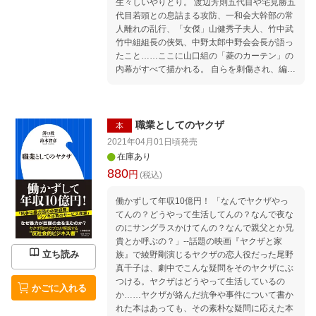
生々しいやりとり。 渡辺芳則五代目や宅見勝五
代目若頭との息詰まる攻防、一和会大幹部の常
人離れの乱行、「女傑」山健秀子夫人、竹中武
竹中組組長の侠気、中野太郎中野会会長が語っ
たこと……ここに山口組の「菱のカーテン」の
内幕がすべて描かれる。 自らを刺傷され、編集
部に暴漢が押し寄せ、息子までが狙われるーー
三度の襲撃に見舞われながら、日本最大の組織
暴力と真っ向立ち向かい続けた著者による、半
世紀にわたった戦いの記録。 第一章「血と抗
職業としてのヤクザ
本
争」を出す 短命に終わった「月刊”TOWN”」
2021年04月01日頃
発売
第二章 山一抗争 プロのライターへの船出 第
在庫あり
三章『荒らぶる獅子 山口組四代目』 竹中兄
880
円
(税込)
弟の侠気 第四章「山健一代記」 渡辺芳則との
食い違い 第五章『五代目山口組』刊行と襲撃事
働かずして年収10億円！ 「なんでヤクザやっ
件 緊張の日々 第六章 もうひとつのFRIDAY
てんの？どうやって生活してんの？なんで夜な
襲撃事件 『民暴の帝王』でおちょくる 第七
のにサングラスかけてんの？なんで親父とか兄
章 同病相憐れんだ伊丹十三 チャイナ・マフ
貴とか呼ぶの？」--話題の映画『ヤクザと家
ィアの根城に乗り込む 第八章 宅見勝暗殺事
立ち読み
族』で綾野剛演じるヤクザの恋人役だった尾野
件 中野太郎との会話 第九章 渡辺芳則への嫌
真千子は、劇中でこんな疑問をそのヤクザにぶ
がらせ 『食肉の帝王』と『山口組経営学』 第
つける。ヤクザはどうやって生活しているの
十章 山健組は「事故体質」か 息子も刺され
かごに入れる
か……ヤクザが絡んだ抗争や事件について書か
た 第十一章 弘道会最高幹部との対決 『魔女
れた本はあっても、その素朴な疑問に応えた本
の履歴書』 第十二章 山健組に実質勝訴 差し