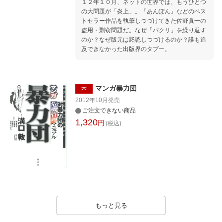
的に検証する暴力団消滅の瞬間（とき） 第七
１２年１０月、ネットの世界では、もうひとつ
章 劣化する警察力 第八章 これから裏社会は
の大問題が「炎上」。『あんぽん』などのベス
どうなるのか？
トセラー作品を執筆しつづけてきた佐野眞一の
盗用・剽窃問題だ。なぜ「パクリ」を繰り返す
のか？なぜ版元は黙認しつづけるのか？誰も追
及できなかった出版界のタブー。
マンガ暴力団
本
2012年10月
発売
ご注文できない商品
1,320
円
(税込)
もっと見る