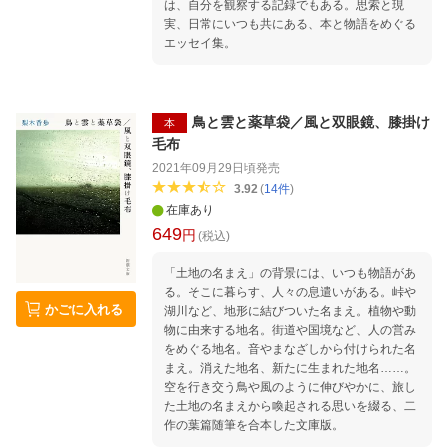
は、自分を観察する記録でもある。思索と現
実、日常にいつも共にある、本と物語をめぐる
エッセイ集。
鳥と雲と薬草袋／風と双眼鏡、膝掛け
本
毛布
2021年09月29日頃
発売
3.92
(
14
件
)
在庫あり
649
円
(税込)
「土地の名まえ」の背景には、いつも物語があ
る。そこに暮らす、人々の息遣いがある。峠や
かごに入れる
湖川など、地形に結びついた名まえ。植物や動
物に由来する地名。街道や国境など、人の営み
をめぐる地名。音やまなざしから付けられた名
まえ。消えた地名、新たに生まれた地名……。
空を行き交う鳥や風のように伸びやかに、旅し
た土地の名まえから喚起される思いを綴る、二
作の葉篇随筆を合本した文庫版。