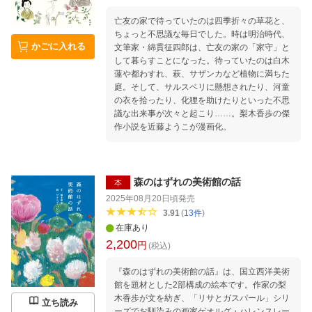
亡友の家で待っていたのは四季折々の草花と、
ちょっと不思議な毎日でした。時は明治時代、
かごに入れる
文筆家・綿貫征四郎は、亡友の家の「家守」と
して暮らすことになった。待っていたのは白木
蓮や都わすれ、萩、サザンカなど植物に満ちた
庭。そして、サルスベリに懸想されたり、河童
の衣を拾ったり、化狸を助けたりといった不思
議な出来事が次々と起こり……。梨木香歩の傑
作小説を近藤ようこが漫画化。
森のはずれの美術館の話
本
2025年08月20日頃
発売
3.91
(
13
件
)
在庫あり
2,200
円
(税込)
『森のはずれの美術館の話』は、国立西洋美術
館を題材とした2部構成の絵本です。作家の梨
木香歩が文を紡ぎ、「リサとガスパール」シリ
立ち読み
ーズでお馴染みの画家ゲオルグ・ハレンスレー