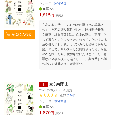
シリーズ：
家守綺譚
在庫あり
1,815
円
(税込)
亡友の家で待っていたのは四季折々の草花と、
ちょっと不思議な毎日でした。時は明治時代、
かごに入れる
文筆家・綿貫征四郎は、亡友の家の「家守」と
して暮らすことになった。待っていたのは白木
蓮や都わすれ、萩、サザンカなど植物に満ちた
庭。そして、サルスベリに懸想されたり、河童
の衣を拾ったり、化狸を助けたりといった不思
議な出来事が次々と起こり……。梨木香歩の傑
作小説を近藤ようこが漫画化。
家守綺譚 上
本
2025年09月25日頃
発売
4.67
(
12
件
)
シリーズ：
家守綺譚
在庫あり
1,870
円
(税込)