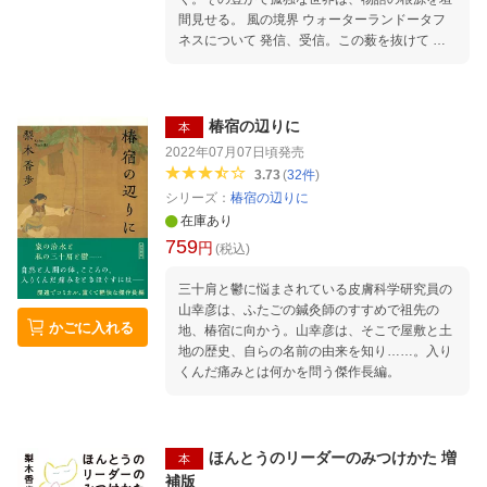
間見せる。 風の境界 ウォーターランドータフ
ネスについて 発信、受信。この薮を抜けて 常
若の国 アザラシの娘 川の匂い森の音 水辺の境
界線 海からやってくるもの 「殺気」について
ゆっくりと ほか
椿宿の辺りに
本
2022年07月07日頃
発売
3.73
(
32
件
)
シリーズ：
椿宿の辺りに
在庫あり
759
円
(税込)
三十肩と鬱に悩まされている皮膚科学研究員の
山幸彦は、ふたごの鍼灸師のすすめで祖先の
かごに入れる
地、椿宿に向かう。山幸彦は、そこで屋敷と土
地の歴史、自らの名前の由来を知り……。入り
くんだ痛みとは何かを問う傑作長編。
ほんとうのリーダーのみつけかた 増
本
補版