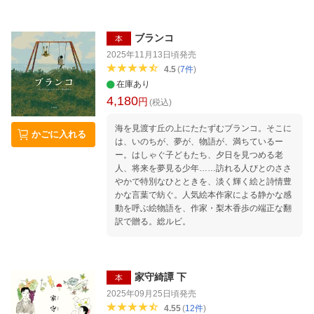
ブランコ
本
2025年11月13日頃
発売
4.5
(
7
件
)
在庫あり
4,180
円
(税込)
海を見渡す丘の上にたたずむブランコ。そこに
かごに入れる
は、いのちが、夢が、物語が、満ちているー
ー。はしゃぐ子どもたち、夕日を見つめる老
人、将来を夢見る少年……訪れる人びとのささ
やかで特別なひとときを、淡く輝く絵と詩情豊
かな言葉で紡ぐ。人気絵本作家による静かな感
動を呼ぶ絵物語を、作家・梨木香歩の端正な翻
訳で贈る。総ルビ。
家守綺譚 下
本
2025年09月25日頃
発売
4.55
(
12
件
)