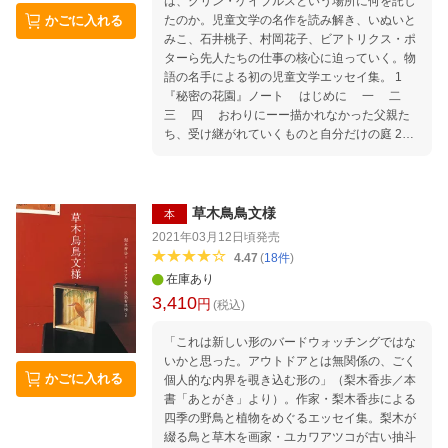
は、グリン・ゲイブルスという場所に何を託し
たのか。児童文学の名作を読み解き、いぬいと
かごに入れる
みこ、石井桃子、村岡花子、ビアトリクス・ポ
ターら先人たちの仕事の核心に迫っていく。物
語の名手による初の児童文学エッセイ集。 1
『秘密の花園』ノート はじめに 一 二
三 四 おわりにーー描かれなかった父親た
ち、受け継がれていくものと自分だけの庭 2
物語の場所 「ほろびゆくもの」の行方ーーア
リエッティの髪留め 木かげの家の小人たち
「深く関わっていける」資質 いとしのクレ
メンタイン、いとしのエリザベス 「赤毛のア
草木鳥鳥文様
本
ン」の現在 ナチュラリストの描く森 うか
2021年03月12日頃
発売
つには読めない ビアトリクス・ポターと湖水
4.47
(
18
件
)
地方、そして「青い服のウサギ」 座談会 物
在庫あり
語をめぐって（鶴見俊輔・別役実・梨木香歩）
3,410
円
物語のものがたりーーあとがきにかえて 初出一
(税込)
覧
「これは新しい形のバードウォッチングではな
いかと思った。アウトドアとは無関係の、ごく
かごに入れる
個人的な内界を覗き込む形の」（梨木香歩／本
書「あとがき」より）。作家・梨木香歩による
四季の野鳥と植物をめぐるエッセイ集。梨木が
綴る鳥と草木を画家・ユカワアツコが古い抽斗