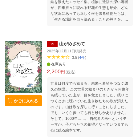
絵を添えたエッセイ集。植物に造詣の深い著者
が、四季折々に現れる野花の生態を紹介。どん
な状況にあっても逞しく根を張る植物たちは、
「生きる場所を自ら決める」ことの尊さを、人
間である私達にも訴えかけます。「ともすれば
大人は、子どもにヒマワリのように生きること
を目指してもらいたがる。そのほうが仲間も多
いし世界はそういう人に有利にできているし、
山がめざめて
本
生きていくに選択肢も広がるからだ。別に画一
2025年12月11日頃
発売
的な世の中をよしとしているわけではなくと
3.5
(
4
件
)
も、親心で少しでも楽なほうをと先導してしま
在庫あり
う。そういう自分に葛藤を抱くときは、渓流の
2,200
円
奥へ足を運び、そこで満足げに咲いているイワ
(税込)
タバコを見るのがいいと思う。イワタバコはほ
世界は何度でも始まる、未来へ希望をつなぐ悠
んとうの幸せとは何かを教えてくれる。」（本
久の物語。 この世界の始まりのときから何億年
文より）
も眠っていた山が、目を覚ましました。眠りに
かごに入れる
つくときに聴いていた生き物たちの歌が消えた
のです。山は歌を探しに行くことにしました。
でも、いくら歩いても石と砂しかありません。
そして、1000年……。 自然界の再生というテ
ーマが、子どもたちの希望となっていつまでも
心に残る絵本です。