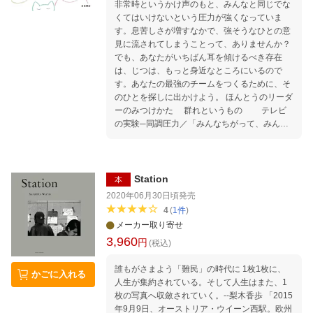
非常時というかけ声のもと、みんなと同じでな
くてはいけないという圧力が強くなっていま
す。息苦しさが増すなかで、強そうなひとの意
見に流されてしまうことって、ありませんか？
でも、あなたがいちばん耳を傾けるべき存在
は、じつは、もっと身近なところにいるので
す。あなたの最強のチームをつくるために、そ
のひとを探しに出かけよう。 ほんとうのリーダ
ーのみつけかた 群れというもの テレビ
の実験─同調圧力／「みんなちがって、みんな
いい」の重み／日本語について あなたのなか
のリーダー 群れの一員としての幸せ／ヘレ
ン・ケラーがたたんだナプキンのこと／あなた
の、ほんとうのリーダー チーム・自分
Station
本
鶴見俊輔さんのお話から／あるテニスの試合で
2020年06月30日頃
発売
起こったこと／敗者であることの奥深さ 今、
4
(
1
件
)
『君たちはどう生きるか』の周辺で この年月、
メーカー取り寄せ
日本人が置き去りにしてきたもの 初出一覧
3,960
円
(税込)
誰もがさまよう「難民」の時代に 1枚1枚に、
かごに入れる
人生が集約されている。そして人生はまた、1
枚の写真へ収斂されていく。--梨木香歩 「2015
年9月9日、オーストリア・ウイーン西駅。欧州