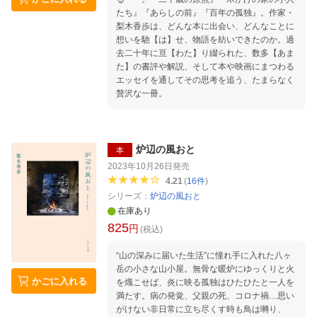
たち』『あらしの前』『百年の孤独』。作家・
梨木香歩は、どんな本に出会い、どんなことに
想いを馳【は】せ、物語を紡いできたのか。過
去二十年に亘【わた】り綴られた、数多【あま
た】の書評や解説、そして本や映画にまつわる
エッセイを通してその思考を追う、たまらなく
贅沢な一冊。
炉辺の風おと
本
2023年10月26日
発売
4.21
(
16
件
)
シリーズ：
炉辺の風おと
在庫あり
825
円
(税込)
“山の深みに届いた生活”に憧れ手に入れた八ヶ
岳の小さな山小屋。無骨な暖炉にゆっくりと火
かごに入れる
を熾こせば、炎に映る孤独はひたひたと一人を
満たす。病の発覚、父親の死、コロナ禍…思い
がけない非日常に立ち尽くす時も鳥は囀り、