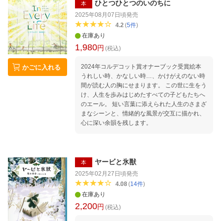
ひとつひとつのいのちに
本
2025年08月07日頃
発売
4.2
(
5
件
)
在庫あり
1,980
円
(税込)
2024年コルデコット賞オナーブック受賞絵本
かごに入れる
うれしい時、かなしい時…、かけがえのない時
間が読む人の胸にせまります。 この世に生をう
け、人生を歩みはじめたすべての子どもたちへ
のエール。 短い言葉に添えられた人生のさまざ
まなシーンと、情緒的な風景が交互に描かれ、
心に深い余韻を残します。
ヤービと氷獣
本
2025年02月27日頃
発売
4.08
(
14
件
)
在庫あり
2,200
円
(税込)