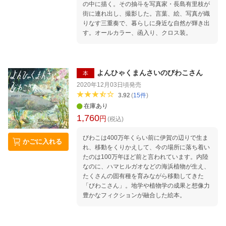
の中に描く。その抽斗を写真家・長島有里枝が
街に連れ出し、撮影した。言葉、絵、写真が織
りなす三重奏で、暮らしに身近な自然が輝き出
す。オールカラー、函入り、クロス装。
よんひゃくまんさいのびわこさん
本
2020年12月03日頃
発売
3.92
(
15
件
)
在庫あり
1,760
円
(税込)
びわこは400万年くらい前に伊賀の辺りで生ま
かごに入れる
れ、移動をくりかえして、今の場所に落ち着い
たのは100万年ほど前と言われています。内陸
なのに、ハマヒルガオなどの海浜植物が生え、
たくさんの固有種を育みながら移動してきた
「びわこさん」。地学や植物学の成果と想像力
豊かなフィクションが融合した絵本。