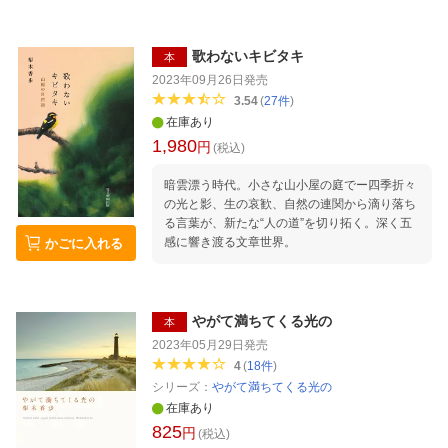
ださい。
歌わないキビタキ
本
2023年09月26日
発売
3.54
(
27
件
)
在庫あり
1,980
円
(税込)
暗雲漂う時代。小さな山小屋の庭でー四季折々
の光と影、生の哀歓、自然の連関から滴り落ち
る言葉が、新たな“人の道”を切り拓く。深く五
感に響き渡る文章世界。
かごに入れる
やがて満ちてくる光の
本
2023年05月29日
発売
4
(
18
件
)
シリーズ：
やがて満ちてくる光の
在庫あり
825
円
(税込)