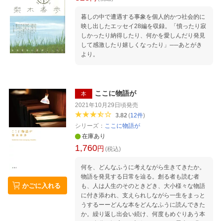
今、『君たちはどう生きるか』の周辺で この年
月、日本人が置き去りにしてきたもの 引っ掛か
暮しの中で遭遇する事象を個人的かつ社会的に
る力、そして新しいXさんの出現をーー『村八
映し出したエッセイ28編を収録。「憤ったり寂
分の記』(石川さつき著)を読む ことの発端 その
しかったり納得したり、何かを愛しんだり発見
二年前に起きた事件 朝日新聞静岡支局への投
して感激したり嬉しくなったり」──あとがき
書、村びとからの村八分 朝日新聞本社への投
より。
書、その全国的な反響の大きさ 村の同級生、B
さんの立場と意見 「細胞」の生き方 六十三年
後 「引っ掛かる」力 いつか、新しい「Xさん」
の出現が 岩波現代文庫版あとがき 解
ここに物語が
本
説……………若松英輔 初出一覧 画= ひろせべに
2021年10月29日頃
発売
3.82
(
12
件
)
シリーズ：
ここに物語が
在庫あり
1,760
円
(税込)
何を、どんなふうに考えながら生きてきたか。
物語を発見する日常を辿る。創る者も読む者
かごに入れる
も、人は人生のそのときどき、大小様々な物語
に付き添われ、支えられしながら一生をまっと
うするーーどんな本をどんなふうに読んできた
か。繰り返し出会い続け、何度もめぐりあう本