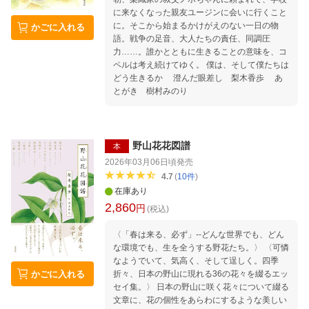
に来なくなった親友ユージンに会いに行くこと
に。そこから始まるかけがえのない一日の物
かごに入れる
語。戦争の足音、大人たちの責任、同調圧
力……。誰かとともに生きることの意味を、コ
ペルは考え続けてゆく。 僕は、そして僕たちは
どう生きるか 澄んだ眼差し 梨木香歩 あ
とがき 樹村みのり
野山花花図譜
本
2026年03月06日頃
発売
4.7
(
10
件
)
在庫あり
2,860
円
(税込)
〈「春は来る、必ず」--どんな世界でも、どん
な環境でも、生を全うする野花たち。〉 〈可憐
なようでいて、気高く、そして逞しく。四季
かごに入れる
折々、日本の野山に現れる36の花々を綴るエッ
セイ集。〉 日本の野山に咲く花々について綴る
文章に、花の個性をあらわにするような美しい