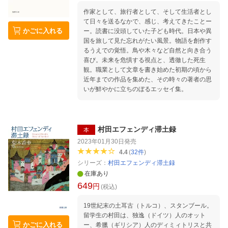
作家として、旅行者として、そして生活者とし
て日々を送るなかで、感じ、考えてきたことー
かごに入れる
ー。読書に没頭していた子ども時代。日本や異
国を旅して見た忘れがたい風景。物語を創作す
るうえでの覚悟。鳥や木々など自然と向き合う
喜び。未来を危惧する視点と、透徹した死生
観。職業として文章を書き始めた初期の頃から
近年までの作品を集めた、その時々の著者の思
いが鮮やかに立ちのぼるエッセイ集。
村田エフェンディ滞土録
本
2023年01月30日
発売
4.4
(
32
件
)
シリーズ：
村田エフェンディ滞土録
在庫あり
649
円
(税込)
19世紀末の土耳古（トルコ）、スタンブール。
留学生の村田は、独逸（ドイツ）人のオット
かごに入れる
ー、希臘（ギリシア）人のディミィトリスと共