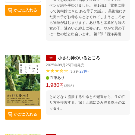
ベンが絵を手掛けました。 第1部は「電車に乗
かごに入れる
って美術館にきた ある母子の話」。美術館にき
た男の子がお母さんとはぐれてしまうところか
ら物語がはじまります。あひると印象的な瞳の
女の子、謎めいた紳士に導かれ、やがて男の子
は一枚の絵と出会います。 第2部「西洋美術館
クロニクル」は、大人の読者に向けたエピロー
グとしてお楽しみいただける物語です。遥か東
の国に、西洋絵画を展示する美術館が生まれる
までの歴史を、ファンタジーと現実が交錯する
小さな神のいるところ
本
詩的な語り口で描きます。 数奇な運命を辿って
2025年09月25日頃
発売
やってきたコレクションは、森のはずれの美術
3.79
(
27
件
)
館で「西洋のかけら」としてきらめき、そこで
在庫あり
は“東”と“西”が静かに見つめ合っています。そん
1,980
円
な特別な場所で、人が絵と結ばれることの喜
(税込)
び、そして大切なものを見出すことの幸せを、
とめどなく流浪する生命との邂逅から、生の在
二人の名手が静かな力強さで描き出しました。
り方を模索する。深く五感に染み渡る珠玉のエ
美術館でゆったりと絵画と向き合う時間の豊か
ッセイ。
さを深く感じることのできる絵本です。
かごに入れる