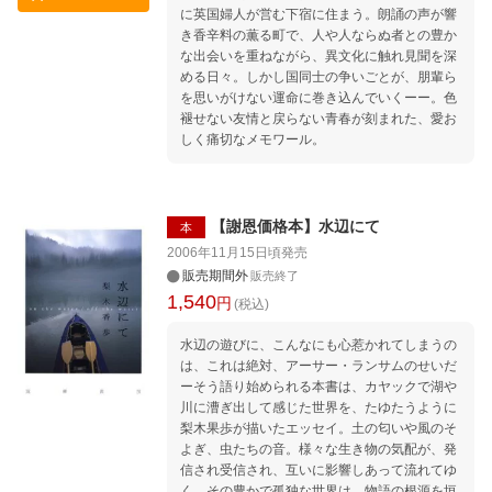
に英国婦人が営む下宿に住まう。朗誦の声が響
き香辛料の薫る町で、人や人ならぬ者との豊か
な出会いを重ねながら、異文化に触れ見聞を深
める日々。しかし国同士の争いごとが、朋輩ら
を思いがけない運命に巻き込んでいくーー。色
褪せない友情と戻らない青春が刻まれた、愛お
しく痛切なメモワール。
【謝恩価格本】水辺にて
本
2006年11月15日頃
発売
販売期間外
販売終了
1,540
円
(税込)
水辺の遊びに、こんなにも心惹かれてしまうの
は、これは絶対、アーサー・ランサムのせいだ
ーそう語り始められる本書は、カヤックで湖や
川に漕ぎ出して感じた世界を、たゆたうように
梨木果歩が描いたエッセイ。土の匂いや風のそ
よぎ、虫たちの音。様々な生き物の気配が、発
信され受信され、互いに影響しあって流れてゆ
く。その豊かで孤独な世界は、物語の根源を垣