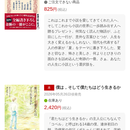
ご注文できない商品
825
円
(税込)
これはこれまで小説を愛してきてくれた人へ、
そしてこれから小説の世界に一歩踏み出す人へ
贈るプレゼント。何気なく読んだ物語が、ふと
目にした一行が、意外な言葉ひとつが、人生を
大きく変えるかもしれない。現代を代表する7
人の作家が「夏」をテーマに書き下ろした、驚
きと切なさ、怖さと美しさ、何よりとびきりの
面白さを詰め込んだ奇跡の一冊。さぁ、あなた
の人生に小説という選択肢を。
僕は，そして僕たちはどう生きるか
本
2026年05月26日頃
発売
在庫あり
2,420
円
(税込)
『君たちはどう生きるか』の主人公にちなんで
「コペル」と呼ばれる14歳の僕。連休初日の
朝、染織家の叔父ノボちゃんに頼まれて、学校