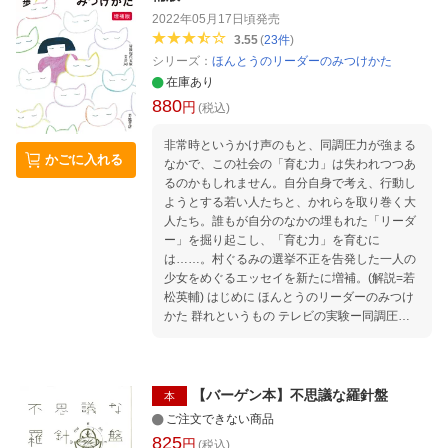
2022年05月17日頃
発売
3.55
(
23
件
)
シリーズ：
ほんとうのリーダーのみつけかた
在庫あり
880
円
(税込)
非常時というかけ声のもと、同調圧力が強まる
かごに入れる
なかで、この社会の「育む力」は失われつつあ
るのかもしれません。自分自身で考え、行動し
ようとする若い人たちと、かれらを取り巻く大
人たち。誰もが自分のなかの埋もれた「リーダ
ー」を掘り起こし、「育む力」を育むに
は……。村ぐるみの選挙不正を告発した一人の
少女をめぐるエッセイを新たに増補。(解説=若
松英輔) はじめに ほんとうのリーダーのみつけ
かた 群れというもの テレビの実験ー同調圧力
「みんなちがって、みんないい」の重み 日本語
について あなたのなかのリーダー 群れの一員
としての幸せ ヘレン・ケラーがたたんだナプキ
ンのこと あなたの、ほんとうのリーダー チー
【バーゲン本】不思議な羅針盤
本
ム・自分 鶴見俊輔さんのお話から あるテニス
ご注文できない商品
の試合で起こったこと 敗者であることの奥深さ
825
円
(税込)