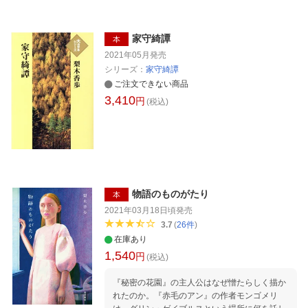
家守綺譚
本
2021年05月
発売
シリーズ：
家守綺譚
ご注文できない商品
3,410
円
(税込)
物語のものがたり
本
2021年03月18日頃
発売
3.7
(
26
件
)
在庫あり
1,540
円
(税込)
『秘密の花園』の主人公はなぜ憎たらしく描か
れたのか。『赤毛のアン』の作者モンゴメリ