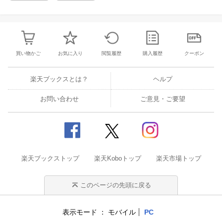
徴づける決定的な経験が活写されている。 待
つ、いや待たされる、という経験である。 彼・
彼女たちは、ずっと待つことを強いられている
のだ（…） 多くの人びとが閉じられた空間で
「日常」の再開を待ち望んでいる今日、この写
真集がきっかけとなり、その「非日常」をずっ
買い物かご
お気に入り
閲覧履歴
購入履歴
クーポン
と「日常」として生きさせられてきた人びとへ
の関心が高まることを期待してやまない。 園
田 涼（ピアニスト） 「音楽にとって大事なこ
楽天ブックスとは？
ヘルプ
とは音楽以外のすべてだ」という著名なピアニ
ストの言葉がある。 鷲尾さんの写真を見なが
お問い合わせ
ご意見・ご要望
ら、なぜか僕はこの言葉を思い出していた。 僕
の眼にとても音楽的に映る写真たち。会ったこ
ともない、そしてこれからも会うことはないで
あろう人々の眼の奥に、僕は音楽を感じる。ハ
ーモニー、ビート、メロディ、そしてまたビー
ト....。 サヘル・ローズ（俳優・タレント） 小
楽天ブックストップ
楽天Koboトップ
楽天市場トップ
さな身体で大きな荷物を背負い、家族の悲しみ
を受け止めている。 彼等の名前は、「難民」で
はない。 素晴らしい生命に溢れた「ひと」で
このページの先頭に戻る
す。（…） 写真の中で彼等は生きてる。 息を
して私たちを見ている。 ね、どうか目をそらさ
ずに、彼等の瞳に隠された言葉を抱きしめてあ
表示モード
モバイル
PC
げて。 「難民になりたい人など、いないよ」