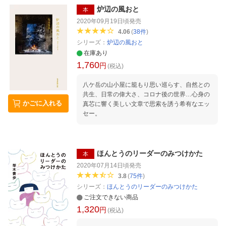
炉辺の風おと
本
2020年09月19日頃
発売
4.06
(
38
件
)
シリーズ：
炉辺の風おと
在庫あり
1,760
円
(税込)
八ケ岳の山小屋に籠もり思い巡らす、自然との
共生、日常の偉大さ、コロナ後の世界…心身の
かごに入れる
真芯に響く美しい文章で思索を誘う希有なエッ
セー。
ほんとうのリーダーのみつけかた
本
2020年07月14日頃
発売
3.8
(
75
件
)
シリーズ：
ほんとうのリーダーのみつけかた
ご注文できない商品
1,320
円
(税込)