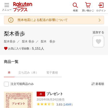
メニュー
熊本地震による配送の影響について
梨木香歩
追加する
梨木香歩
梨木 香歩
梨木 香歩
5,151
人
お気に入り登録数：
商品一覧
本
立ち読み（本）
電子書籍
注文可能商品のみ
新着順
プレゼント
本
2026年06月24日
発売
3.93
(
149
件
)