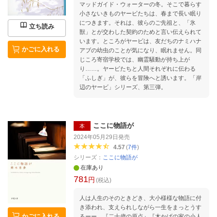
マッドガイド・ウォーターの冬。そこで暮らす
小さないきものヤービたちは、春まで長い眠り
につきます。それは、彼らのご先祖と、「氷
立ち読み
獣」とが交わした契約のためと言い伝えられて
います。ところがヤービは、友だちのナミハナ
かごに入れる
アブの幼虫のことが気になり、眠れません。同
じころ寄宿学校では、幽霊騒動が持ち上が
り……。ヤービたちと人間それぞれに伝わる
「ふしぎ」が、彼らを冒険へと誘います。「岸
辺のヤービ」シリーズ、第三弾。
ここに物語が
本
2024年05月29日
発売
4.57
(
7
件
)
シリーズ：
ここに物語が
在庫あり
781
円
(税込)
人は人生のそのときどき、大小様様な物語に付
き添われ、支えられしながら一生をまっとうす
かごに入れる
るーー。『二十歳の原点』『木かげの家の小人