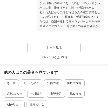
から日本への帰途にあった私は、空港へ向かう
バスに乗り換えるために降りた駅のホームで、
あふれんばかりに押し寄せる人の波に突如とし
てのみ込まれた」--写真家・鷲尾和彦がとらえ
たのは、自国を逃れてヨーロッパへと向かう中
東やアジアの人々。 遥か遠くの存在と分類され
がちな彼らと自分を分けるものは、果たしてあ
るのか。不安や希望を抱えながら「移動」を続
ける1人ひとりの表情に表れる人生に思いを馳
せるうち、読者は自らの人生を重ね合わせてい
もっと見る
く。 「移動」が制限されるパンデミックを経験
したいまだからこそ、手元におき、何度でも静
(1件～
30
件)
全
93
件
かにめくってほしい美しい写真集です。 【推薦
のことば】 大竹昭子（文筆家） コロナ禍にあ
るいま、これらの写真は以前とはまったく違っ
て見えてくる。答えのある生きかたに慣れすぎ
他の人はこの
著者
も見ています
て、それを奪われた状態を経験したことのない
自分たちのいまを重ねて見ずにはいられないの
恩田陸
町田 そのこ
江國香織
伊坂幸太郎
だ。たしかに彼らは究極の宙吊り状態にある
が、もしかしたら人間は本来こうやって生きて
宮部 みゆき
辻村深月
東野圭吾
凪良ゆう
きたのではないか。そんな声がどこかからひっ
そりと流れてくるようだ。 栢木清吾（移民研究
者・翻訳家） ここには現代の「難民」の生を特
朝井リョウ
瀬尾まいこ