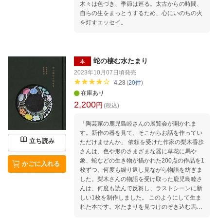
木々は色づき、季節は巡る。太古からの時間、
自らの生をまっとうするため、心にいのちの火
を灯すエッセイ。
蛇の棲む水たまり
本
2023年10月07日頃
発売
4.28
(
20
件
)
在庫あり
2,200
円
(税込)
「陶芸家の鹿児島睦さんの展覧会が開かれま
す。新作の器を見て、そこからお話を作ってい
立ち読み
ただけませんか」 依頼を受けた作家の梨木香歩
さんは、色や形のさまざまな器に草花に馬や
象、蛇などの生き物が描かれた200点の作品を1
かごに入れる
枚ずつ、何度も繰り返し見ながら物語を紡ぎま
した。梨木さんの物語を受け取った鹿児島睦さ
んは、何度も読んで反芻し、ラストシーンに新
しい1枚を制作しました。 このようにして生ま
れた本です。水たまりを見つけのぞき込む馬の
ように、水たまりに棲む蛇に、会いにいってく