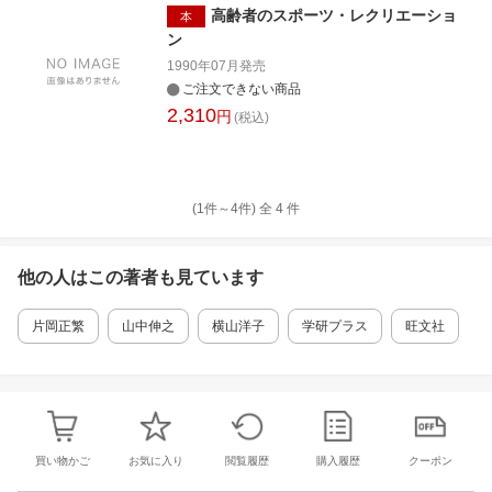
高齢者のスポーツ・レクリエーショ
本
ン
1990年07月
発売
ご注文できない商品
2,310
円
(税込)
(1件～
4
件)
全
4
件
他の人はこの
著者
も見ています
片岡正繁
山中伸之
横山洋子
学研プラス
旺文社
買い物かご
お気に入り
閲覧履歴
購入履歴
クーポン