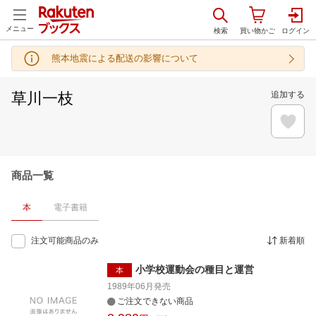
メニュー
熊本地震による配送の影響について
草川一枝
追加する
商品一覧
本
電子書籍
注文可能商品のみ
新着順
小学校運動会の種目と運営
本
1989年06月
発売
ご注文できない商品