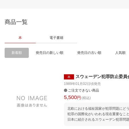
商品一覧
本
電子書籍
新着順
発売日の新しい順
発売日の古い順
人気順
スウェーデン犯罪防止委員
本
1989年01月02日頃
発売
ご注文できない商品
5,500
円
(税込)
北欧における福祉国家が犯罪問題にど
犯罪の国際化がいわれる現在重要なこ
日本に紹介されるスウェーデン犯罪問