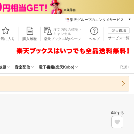
楽天グループのエンタメサービス
本/ゲーム/CD/DVD
注文内容の確認・
楽天市場
キャンセル
楽天ブックス
サービス一覧
お気に入り
購入履歴
楽天ブックスMyページ
ヘルプ
電子書籍
楽天Kobo
雑誌読み放題
楽天マガジン
放題
音楽配信
電子書籍(楽天Kobo)
R18+
音楽配信
楽天ミュージック
動画配信
楽天TV
動画配信ガイド
Rakuten PLAY
追加する
無料テレビ
Rチャンネル
チケット