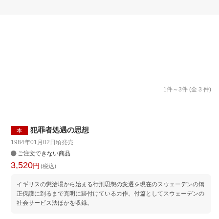
楽天チケット
エンタメニュース
推し楽
1
件～
3
件 (全
3
件)
犯罪者処遇の思想
本
1984年01月02日頃
発売
ご注文できない商品
3,520
円
(税込)
イギリスの懲治場から始まる行刑思想の変遷を現在のスウェーデンの矯
正保護に到るまで克明に跡付けている力作。付篇としてスウェーデンの
社会サービス法ほかを収録。