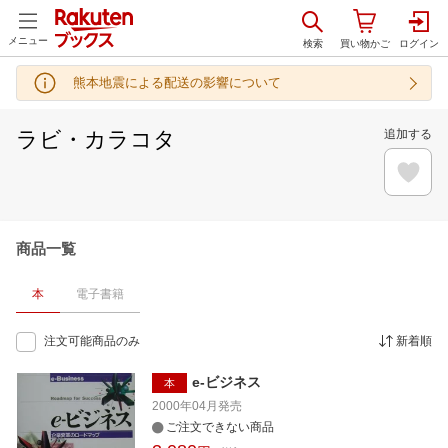
メニュー
熊本地震による配送の影響について
ラビ・カラコタ
追加する
商品一覧
本
電子書籍
注文可能商品のみ
新着順
e-ビジネス
本
2000年04月
発売
ご注文できない商品