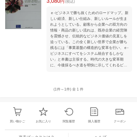
3,080
円
(税込)
ｅ-ビジネスで勝ち抜くためのロードマップ。新
しい経済、新しい仕組み、新しいルールが生ま
れようとしている。顧客から企業への双方向の
情報・商品の新しい流れは、既存企業の経営陣
を震憾させ、伝統的なビジネス価値の見直しを
迫っている。この全く新しい世界で企業が勝ち
残るには「事業基盤の構造的な変革を行い、ｅ-
ビジネスにすべてをシステム統合するしかな
い」と本書は主張する。時代の大きな変革期
に、今後採るべき道を明快に示してくれるビジ
ネス書として、全てのビジネスマン、経営者に
贈る。
(1件～
1
件)
全
1
件
買い物かご
お気に入り
閲覧履歴
購入履歴
クーポン