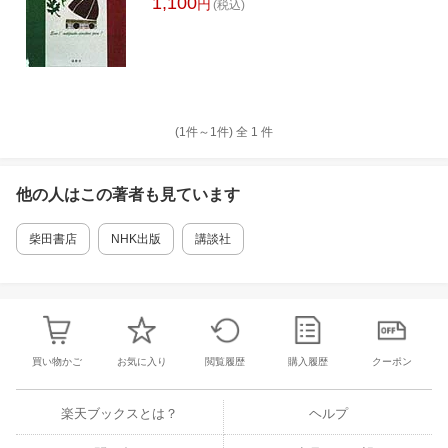
1,100
円
(税込)
(1件～
1
件)
全
1
件
他の人はこの
著者
も見ています
柴田書店
NHK出版
講談社
買い物かご
お気に入り
閲覧履歴
購入履歴
クーポン
楽天ブックスとは？
ヘルプ