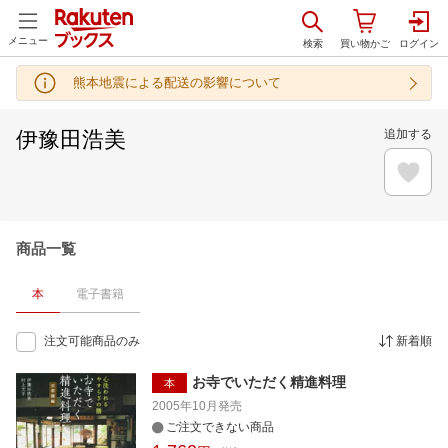
メニュー
熊本地震による配送の影響について
伊豫田浩美
追加する
商品一覧
本
電子書籍
注文可能商品のみ
新着順
お寺でいただく精進料理
本
2005年10月
発売
ご注文できない商品