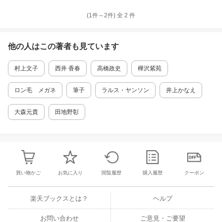
(1件～
2
件)
全
2
件
他の人はこの
著者
も見ています
村上文子
西井 香春
高橋政史
樺沢紫苑
ロン毛 メガネ
筆子
ラルス・ヤンソン
井上かなえ
大森元貴
田地野彰
買い物かご
お気に入り
閲覧履歴
購入履歴
クーポン
楽天ブックスとは？
ヘルプ
お問い合わせ
ご意見・ご要望