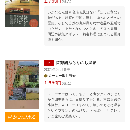
1,760
円
(税込)
いかなる老舗も名店も及ばない「ほっと和む」
味がある。静寂の空間に座し、禅の心と悠久の
歴史、そして自然の恵が織りなす逸品を五感で
いただく、またとないひととき。各寺の見所、
周辺の散策スポット、精進料理にまつわる豆知
識も紹介。
首都圏ぶらりのち温泉
本
2001年05月
発売
メーカー取り寄せ
1,650
円
(税込)
スニーカーはいて、ちょっと出かけてみません
か？四季折々に、日帰りで行ける、東京近辺の
小旅行。４０コースすべて、散歩のあとは温泉
というプラン。のんびり、さっぱり、リフレッ
シュ旅のご提案です。
かごに入れる