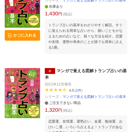
シリーズ：
マンガで覚える図解トランプ占いの基本
在庫あり
1,430
円
(税込)
トランプ占いの基本をわかりやすく解説。すぐ
に覚えられる簡単な占いから、願いごとをかな
かごに入れる
えるための占いなど、様々な方法を紹介。恋愛
や友情、運勢や将来のことが誰でも簡単に占え
る1冊。
マンガで覚える図解トランプ占いの基
本
本
2011年12月
発売
4.5
(
2
件
)
シリーズ：
マンガで覚える図解トランプ占いの基本
ご注文できない商品
1,320
円
(税込)
恋愛運、友情運、運勢占い、金運、勉強運、お
けいこ運…いろいろ占えるよ！トランプがあな