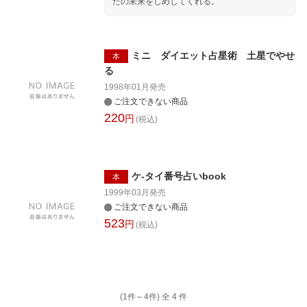
たの未来をしめしてくれる。
ミニ ダイエット占星術 土星でやせ
本
る
1998年01月
発売
ご注文できない商品
220
円
(税込)
ケ-タイ番号占いbook
本
1999年03月
発売
ご注文できない商品
523
円
(税込)
(1件～
4
件)
全
4
件