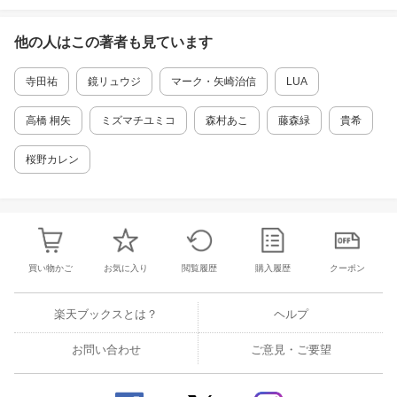
他の人はこの
著者
も見ています
寺田祐
鏡リュウジ
マーク・矢崎治信
LUA
高橋 桐矢
ミズマチユミコ
森村あこ
藤森緑
貴希
桜野カレン
買い物かご
お気に入り
閲覧履歴
購入履歴
クーポン
楽天ブックスとは？
ヘルプ
お問い合わせ
ご意見・ご要望