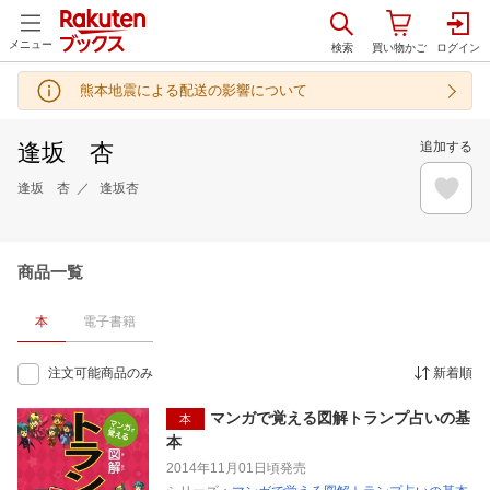
メニュー
熊本地震による配送の影響について
逢坂 杏
追加する
逢坂 杏
逢坂杏
商品一覧
本
電子書籍
注文可能商品のみ
新着順
マンガで覚える図解トランプ占いの基
本
本
2014年11月01日頃
発売