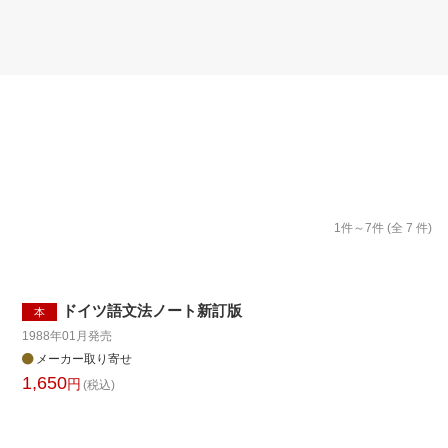
楽天チケット
エンタメニュース
推し楽
1
件～
7
件 (全
7
件)
ドイツ語文法ノート新訂版
本
1988年01月
発売
メーカー取り寄せ
1,650
円
(税込)