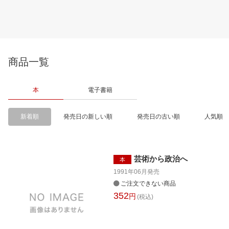
商品一覧
本
電子書籍
新着順
発売日の新しい順
発売日の古い順
人気順
芸術から政治へ
本
1991年06月
発売
ご注文できない商品
352
円
(税込)