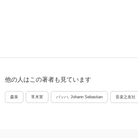
他の人はこの
著者
も見ています
森泉
常木実
バッハ, Johann Sebastian
音楽之友社