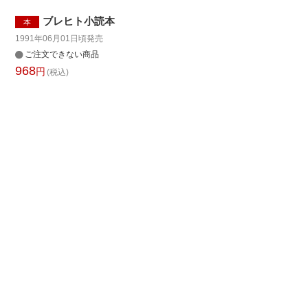
ブレヒト小読本
本
1991年06月01日頃
発売
ご注文できない商品
968
円
(税込)