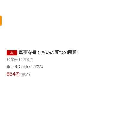
真実を書くさいの五つの困難
本
1989年11月
発売
ご注文できない商品
854
円
(税込)