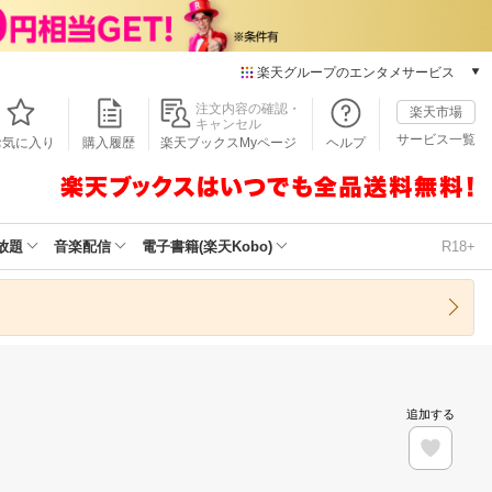
楽天グループのエンタメサービス
本/ゲーム/CD/DVD
注文内容の確認・
楽天市場
キャンセル
楽天ブックス
サービス一覧
お気に入り
購入履歴
楽天ブックスMyページ
ヘルプ
電子書籍
楽天Kobo
雑誌読み放題
楽天マガジン
放題
音楽配信
電子書籍(楽天Kobo)
R18+
音楽配信
楽天ミュージック
動画配信
楽天TV
動画配信ガイド
Rakuten PLAY
追加する
無料テレビ
Rチャンネル
チケット