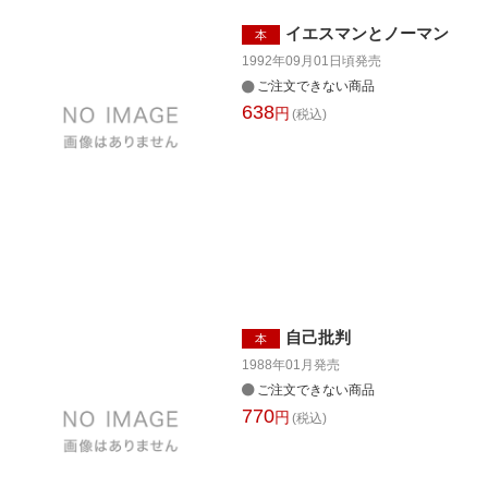
イエスマンとノーマン
本
1992年09月01日頃
発売
ご注文できない商品
638
円
(税込)
自己批判
本
1988年01月
発売
ご注文できない商品
770
円
(税込)