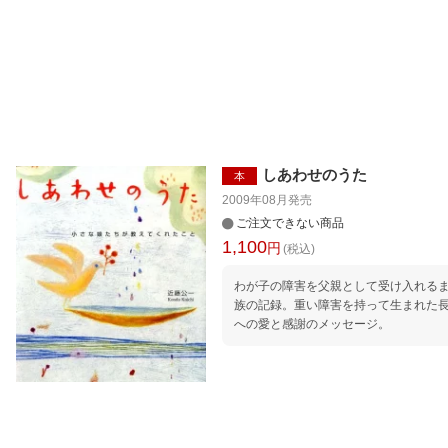
しあわせのうた
本
2009年08月
発売
ご注文できない商品
1,100
円
(税込)
わが子の障害を父親として受け入れる
族の記録。重い障害を持って生まれた
への愛と感謝のメッセージ。