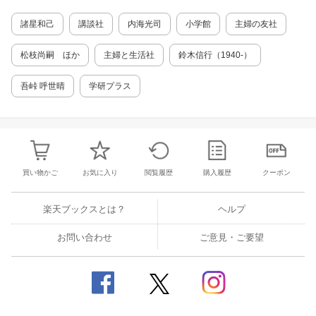
諸星和己
講談社
内海光司
小学館
主婦の友社
松枝尚嗣 ほか
主婦と生活社
鈴木信行（1940-）
吾峠 呼世晴
学研プラス
買い物かご
お気に入り
閲覧履歴
購入履歴
クーポン
楽天ブックスとは？
ヘルプ
お問い合わせ
ご意見・ご要望