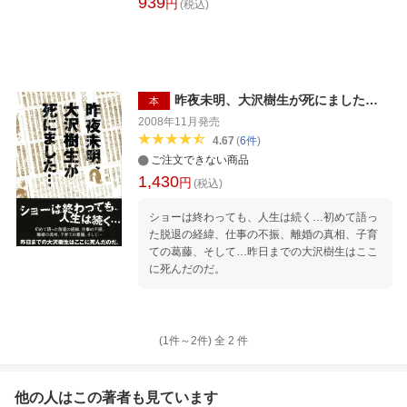
939
円
(税込)
昨夜未明、大沢樹生が死にました…
本
2008年11月
発売
4.67
(
6
件
)
ご注文できない商品
1,430
円
(税込)
ショーは終わっても、人生は続く…初めて語っ
た脱退の経緯、仕事の不振、離婚の真相、子育
ての葛藤、そして…昨日までの大沢樹生はここ
に死んだのだ。
(1件～
2
件)
全
2
件
他の人はこの
著者
も見ています