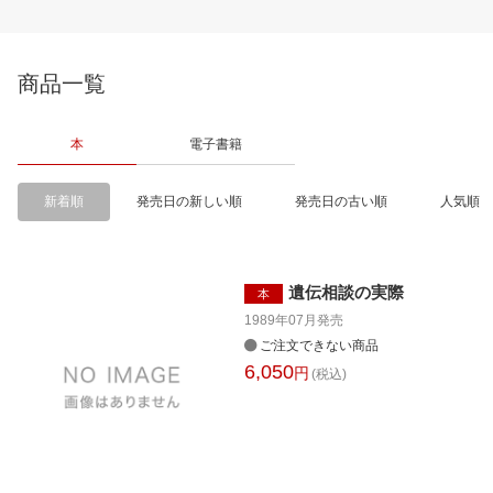
商品一覧
本
電子書籍
新着順
発売日の新しい順
発売日の古い順
人気順
遺伝相談の実際
本
1989年07月
発売
ご注文できない商品
6,050
円
(税込)