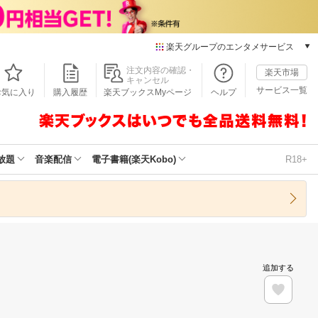
楽天グループのエンタメサービス
本/ゲーム/CD/DVD
注文内容の確認・
楽天市場
キャンセル
楽天ブックス
サービス一覧
お気に入り
購入履歴
楽天ブックスMyページ
ヘルプ
電子書籍
楽天Kobo
雑誌読み放題
楽天マガジン
放題
音楽配信
電子書籍(楽天Kobo)
R18+
音楽配信
楽天ミュージック
動画配信
楽天TV
動画配信ガイド
Rakuten PLAY
追加する
無料テレビ
Rチャンネル
チケット