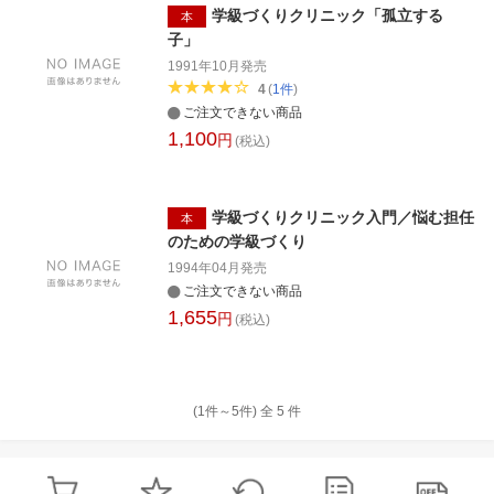
学級づくりクリニック「孤立する
本
子」
1991年10月
発売
4
(
1
件
)
ご注文できない商品
1,100
円
(税込)
学級づくりクリニック入門／悩む担任
本
のための学級づくり
1994年04月
発売
ご注文できない商品
1,655
円
(税込)
(1件～
5
件)
全
5
件