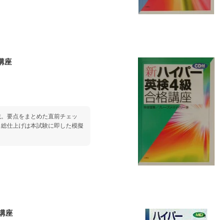
講座
載。要点をまとめた直前チェッ
。総仕上げは本試験に即した模擬
講座