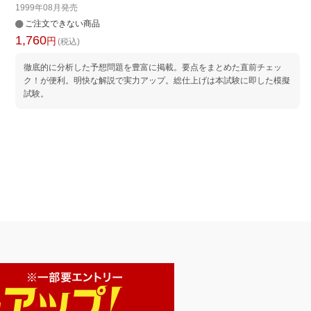
1999年08月
発売
ご注文できない商品
1,760
円
(税込)
徹底的に分析した予想問題を豊富に掲載。要点をまとめた直前チェッ
ク！が便利。明快な解説で実力アップ。総仕上げは本試験に即した模擬
試験。