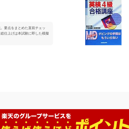
載。要点をまとめた直前チェッ
。総仕上げは本試験に即した模擬