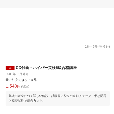
楽天チケット
エンタメニュース
推し楽
1
件～
6
件 (全
6
件)
CD付新・ハイパー英検5級合格講座
本
2001年02月
発売
ご注文できない商品
1,540
円
(税込)
基礎力が身につく詳しい解説。試験前に役立つ直前チェック。予想問題
と模擬試験で得点力ＵＰ。