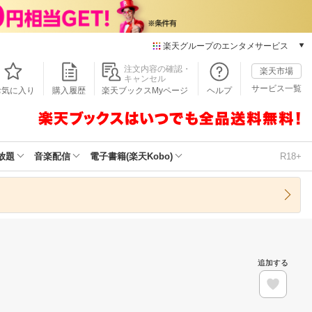
楽天グループのエンタメサービス
本/ゲーム/CD/DVD
注文内容の確認・
楽天市場
キャンセル
楽天ブックス
サービス一覧
お気に入り
購入履歴
楽天ブックスMyページ
ヘルプ
電子書籍
楽天Kobo
雑誌読み放題
楽天マガジン
放題
音楽配信
電子書籍(楽天Kobo)
R18+
音楽配信
楽天ミュージック
動画配信
楽天TV
動画配信ガイド
Rakuten PLAY
追加する
無料テレビ
Rチャンネル
チケット