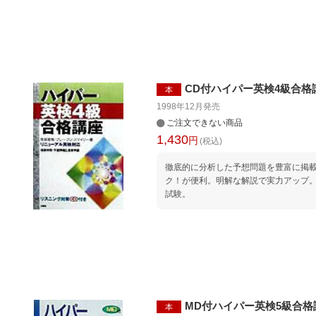
CD付ハイパー英検4級合格
本
1998年12月
発売
ご注文できない商品
1,430
円
(税込)
徹底的に分析した予想問題を豊富に掲
ク！が便利。明解な解説で実力アップ
試験。
MD付ハイパー英検5級合格
本