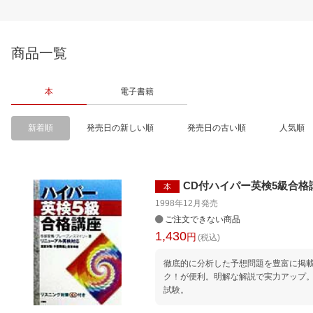
商品一覧
本
電子書籍
新着順
発売日の新しい順
発売日の古い順
人気順
CD付ハイパー英検5級合格
本
1998年12月
発売
ご注文できない商品
1,430
円
(税込)
徹底的に分析した予想問題を豊富に掲
ク！が便利。明解な解説で実力アップ
試験。