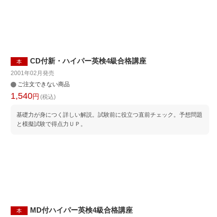
CD付新・ハイパー英検4級合格講座
本
2001年02月
発売
ご注文できない商品
1,540
円
(税込)
基礎力が身につく詳しい解説。試験前に役立つ直前チェック。予想問題
と模擬試験で得点力ＵＰ。
MD付ハイパー英検4級合格講座
本