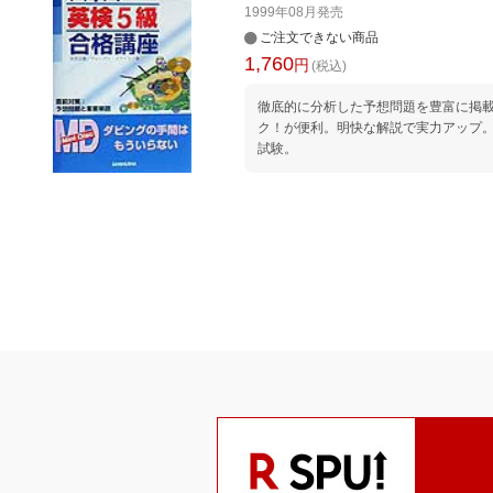
1999年08月
発売
ご注文できない商品
1,760
円
(税込)
徹底的に分析した予想問題を豊富に掲
ク！が便利。明快な解説で実力アップ
試験。