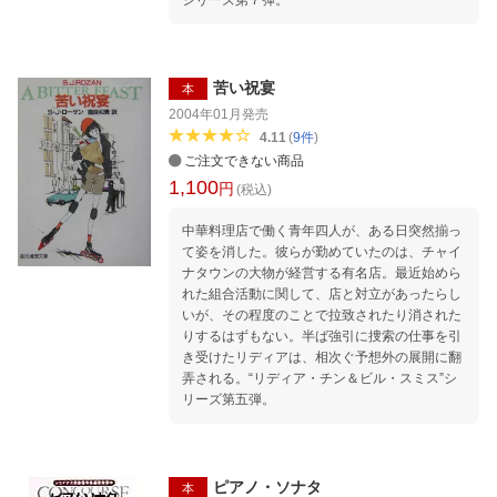
苦い祝宴
本
2004年01月
発売
4.11
(
9
件
)
ご注文できない商品
1,100
円
(税込)
中華料理店で働く青年四人が、ある日突然揃っ
て姿を消した。彼らが勤めていたのは、チャイ
ナタウンの大物が経営する有名店。最近始めら
れた組合活動に関して、店と対立があったらし
いが、その程度のことで拉致されたり消された
りするはずもない。半ば強引に捜索の仕事を引
き受けたリディアは、相次ぐ予想外の展開に翻
弄される。“リディア・チン＆ビル・スミス”シ
リーズ第五弾。
ピアノ・ソナタ
本