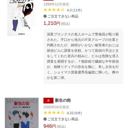
1998年12月
発売
4.3
(
11
件
)
ご注文できない商品
1,210
円
(税込)
深夜ブロンクスの老人ホームで警備員が殴り殺
された。手口から地元の不良グループの仕業と
判断されたが、納得がいかない被害者のおじは
探偵ビルに調査を依頼。かつて探偵の手ほどき
をしてくれた老兵の頼みに、ビルは危険な潜入
捜査を展開するが…？無鉄砲で繊細な中年探偵
が、相棒リディアの存在を胸に、卑しき街を行
く。シェイマス賞最優秀長編賞に輝いた、爽や
かな第二弾。
新生の街
本
2000年04月
発売
4.33
(
6
件
)
ご注文できない商品
946
円
(税込)