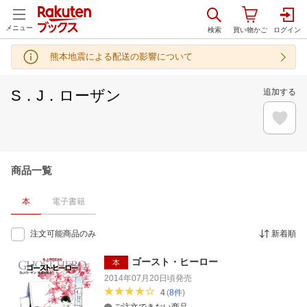
メニュー
熊本地震による配送の影響について
S．J．ローザン
追加する
商品一覧
本
電子書籍
注文可能商品のみ
新着順
ゴースト・ヒーロー
本
2014年07月20日頃
発売
4
(
8
件
)