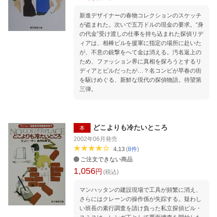
新進デザイナーの春物コレクションのスケッチ
が盗まれた。次いで五万ドルの現金の要求。“身
の代金”受け渡しの仕事を持ち込まれた探偵リデ
ィアは、相棒ビルを援軍に指定の場所に赴いた
が、不意の銃撃をへて金は消える。汚名返上の
ため、ファッション界に真相を探ろうとするリ
ディアとビルだったが…？名コンビが早春の街
を駆けめぐる、新鮮な現代の探偵物語。待望第
三弾。
どこよりも冷たいところ
本
2002年06月
発売
4.13
(
8
件
)
ご注文できない商品
1,056
円
(税込)
マンハッタンの建設現場で工具が頻繁に消え、
さらにはクレーンの操作係が失踪する。疑わし
い班長の素行調査を請け負った私立探偵ビル・