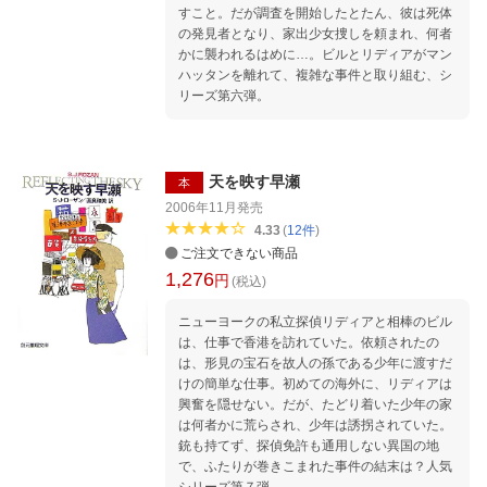
すこと。だが調査を開始したとたん、彼は死体
の発見者となり、家出少女捜しを頼まれ、何者
かに襲われるはめに…。ビルとリディアがマン
ハッタンを離れて、複雑な事件と取り組む、シ
リーズ第六弾。
天を映す早瀬
本
2006年11月
発売
4.33
(
12
件
)
ご注文できない商品
1,276
円
(税込)
ニューヨークの私立探偵リディアと相棒のビル
は、仕事で香港を訪れていた。依頼されたの
は、形見の宝石を故人の孫である少年に渡すだ
けの簡単な仕事。初めての海外に、リディアは
興奮を隠せない。だが、たどり着いた少年の家
は何者かに荒らされ、少年は誘拐されていた。
銃も持てず、探偵免許も通用しない異国の地
で、ふたりが巻きこまれた事件の結末は？人気
シリーズ第７弾。