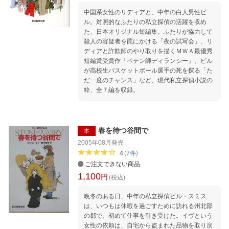
中国系女性のリディアと、中年の白人男性ビ
ル。対照的なふたりの私立探偵の活躍を収め
た、日本オリジナル短編集。ふたりが協力して
殺人の容疑者を罠にかける「夜の試写会」、リ
ディアと詐欺師のやり取りを描くＭＷＡ最優秀
短編賞受賞作「ペテン師ディランシー」、ビル
が高校生バスケットボール選手の死を探る「た
だ一度のチャンス」など、現代私立探偵小説の
粋、全７編を収録。
春を待つ谷間で
本
2005年08月
発売
4
(
7
件
)
ご注文できない商品
1,100
円
(税込)
晩冬のある日、中年の私立探偵ビル・スミス
は、いつもは休暇を過ごすために訪れる州北部
の郡で、初めて仕事を引き受けた。イヴという
女性の依頼は、自宅から盗まれた品物を取り戻