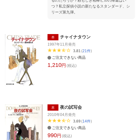
るのだろうか？頼もしき相棒ビルの帰還はい
つ？私立探偵小説の新たなるスタンダード、シ
リーズ第九弾。
チャイナタウン
本
1997年11月
発売
3.81
(
21
件
)
ご注文できない商品
1,210
円
(税込)
夜の試写会
本
2010年04月
発売
3.69
(
14
件
)
ご注文できない商品
990
円
(税込)