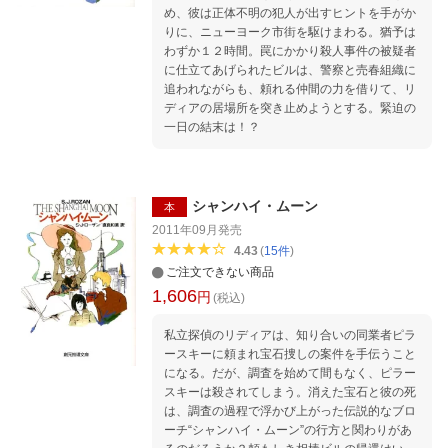
め、彼は正体不明の犯人が出すヒントを手がか
りに、ニューヨーク市街を駆けまわる。猶予は
わずか１２時間。罠にかかり殺人事件の被疑者
に仕立てあげられたビルは、警察と売春組織に
追われながらも、頼れる仲間の力を借りて、リ
ディアの居場所を突き止めようとする。緊迫の
一日の結末は！？
シャンハイ・ムーン
本
2011年09月
発売
4.43
(
15
件
)
ご注文できない商品
1,606
円
(税込)
私立探偵のリディアは、知り合いの同業者ピラ
ースキーに頼まれ宝石捜しの案件を手伝うこと
になる。だが、調査を始めて間もなく、ピラー
スキーは殺されてしまう。消えた宝石と彼の死
は、調査の過程で浮かび上がった伝説的なブロ
ーチ“シャンハイ・ムーン”の行方と関わりがあ