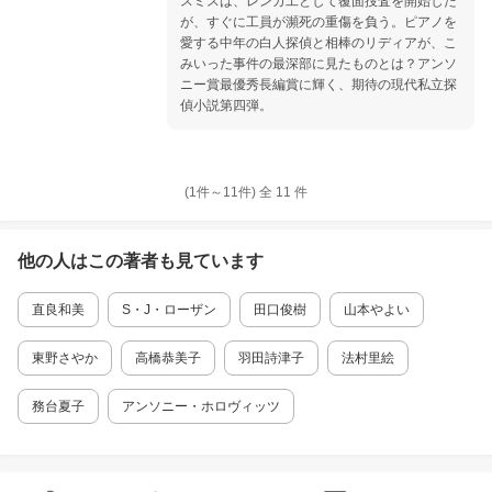
スミスは、レンガ工として覆面捜査を開始した
が、すぐに工員が瀕死の重傷を負う。ピアノを
愛する中年の白人探偵と相棒のリディアが、こ
みいった事件の最深部に見たものとは？アンソ
ニー賞最優秀長編賞に輝く、期待の現代私立探
偵小説第四弾。
(1件～
11
件)
全
11
件
他の人はこの
著者
も見ています
直良和美
S・J・ローザン
田口俊樹
山本やよい
東野さやか
高橋恭美子
羽田詩津子
法村里絵
務台夏子
アンソニー・ホロヴィッツ