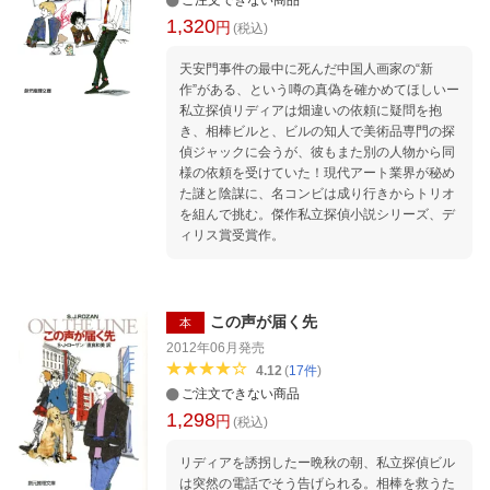
ご注文できない商品
1,320
円
(税込)
天安門事件の最中に死んだ中国人画家の“新
作”がある、という噂の真偽を確かめてほしいー
私立探偵リディアは畑違いの依頼に疑問を抱
き、相棒ビルと、ビルの知人で美術品専門の探
偵ジャックに会うが、彼もまた別の人物から同
様の依頼を受けていた！現代アート業界が秘め
た謎と陰謀に、名コンビは成り行きからトリオ
を組んで挑む。傑作私立探偵小説シリーズ、デ
ィリス賞受賞作。
この声が届く先
本
2012年06月
発売
4.12
(
17
件
)
ご注文できない商品
1,298
円
(税込)
リディアを誘拐したー晩秋の朝、私立探偵ビル
は突然の電話でそう告げられる。相棒を救うた