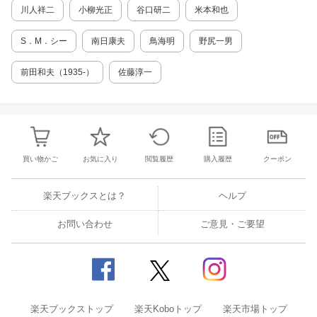
川人祥二
小柳光正
谷口研二
米本和也
S．M．シー
南日康夫
鳥海明
野尻一男
前田和夫（1935-）
佐藤淳一
買い物かご
お気に入り
閲覧履歴
購入履歴
クーポン
楽天ブックスとは？
ヘルプ
お問い合わせ
ご意見・ご要望
楽天ブックストップ
楽天Koboトップ
楽天市場トップ