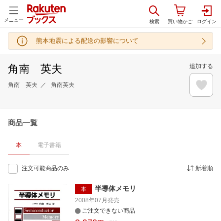
メニュー
熊本地震による配送の影響について
角南 英夫
追加する
角南 英夫
角南英夫
商品一覧
本
電子書籍
注文可能商品のみ
新着順
半導体メモリ
本
2008年07月
発売
ご注文できない商品