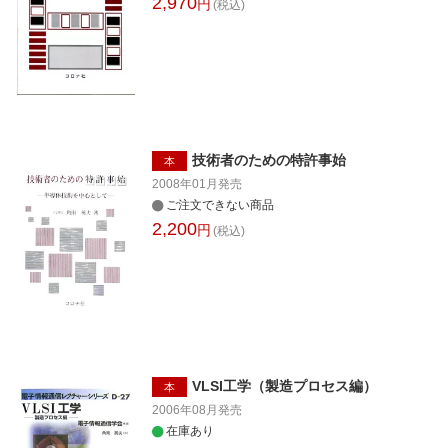
2,970
円
(税込)
技術者のための特許事始
本
2008年01月
発売
ご注文できない商品
2,200
円
(税込)
VLSI工学（製造プロセス編）
本
2006年08月
発売
在庫あり