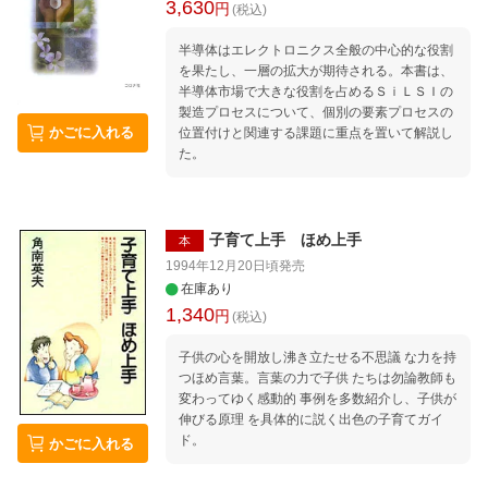
3,630
円
(税込)
半導体はエレクトロニクス全般の中心的な役割
を果たし、一層の拡大が期待される。本書は、
半導体市場で大きな役割を占めるＳｉＬＳＩの
製造プロセスについて、個別の要素プロセスの
かごに入れる
位置付けと関連する課題に重点を置いて解説し
た。
子育て上手 ほめ上手
本
1994年12月20日頃
発売
在庫あり
1,340
円
(税込)
子供の心を開放し沸き立たせる不思議 な力を持
つほめ言葉。言葉の力で子供 たちは勿論教師も
変わってゆく感動的 事例を多数紹介し、子供が
伸びる原理 を具体的に説く出色の子育てガイ
ド。
かごに入れる