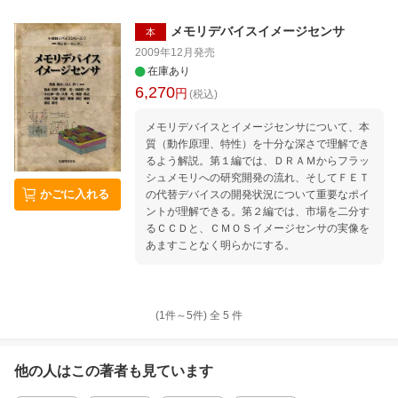
メモリデバイスイメージセンサ
本
2009年12月
発売
在庫あり
6,270
円
(税込)
メモリデバイスとイメージセンサについて、本
質（動作原理、特性）を十分な深さで理解でき
るよう解説。第１編では、ＤＲＡＭからフラッ
シュメモリへの研究開発の流れ、そしてＦＥＴ
かごに入れる
の代替デバイスの開発状況について重要なポイ
ントが理解できる。第２編では、市場を二分す
るＣＣＤと、ＣＭＯＳイメージセンサの実像を
あますことなく明らかにする。
(1件～
5
件)
全
5
件
他の人はこの
著者
も見ています