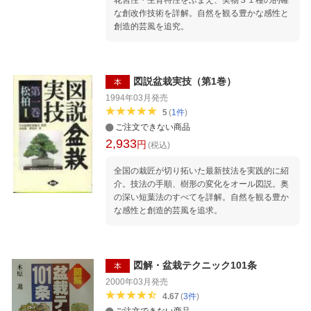
花習性・生育特性をふまえ、実物３１種の的確
な創改作技術を詳解。自然を観る豊かな感性と
創造的芸風を追究。
図説盆栽実技（第1巻）
本
1994年03月
発売
5
(
1
件
)
ご注文できない商品
2,933
円
(税込)
全国の栽匠が切り拓いた最新技法を実践的に紹
介。技法の手順、樹形の変化をオール図説。奥
の深い短葉法のすべてを詳解。自然を観る豊か
な感性と創造的芸風を追求。
図解・盆栽テクニック101条
本
2000年03月
発売
4.67
(
3
件
)