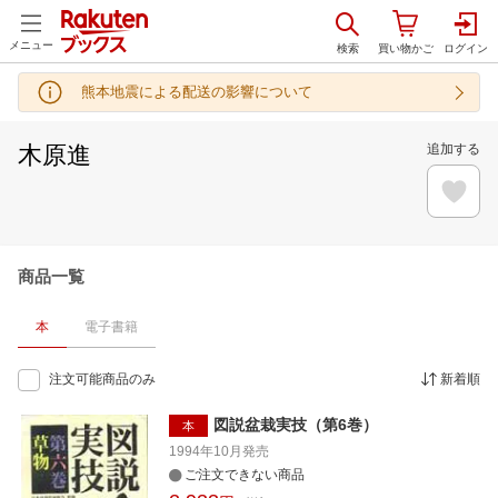
メニュー
熊本地震による配送の影響について
木原進
追加する
商品一覧
本
電子書籍
注文可能商品のみ
新着順
図説盆栽実技（第6巻）
本
1994年10月
発売
ご注文できない商品