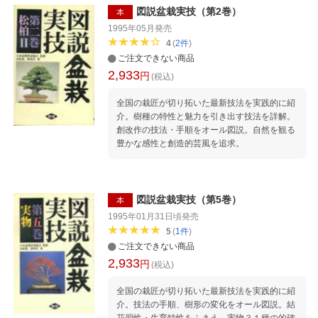
図説盆栽実技（第2巻）
本
1995年05月
発売
4
(
2
件
)
ご注文できない商品
2,933
円
(税込)
全国の栽匠が切り拓いた最新技法を実践的に紹
介。樹種の特性と魅力を引き出す技法を詳解。
創改作の技法・手順をオール図説。自然を観る
豊かな感性と創造的芸風を追求。
図説盆栽実技（第5巻）
本
1995年01月31日頃
発売
5
(
1
件
)
ご注文できない商品
2,933
円
(税込)
全国の栽匠が切り拓いた最新技法を実践的に紹
介。技法の手順、樹形の変化をオール図説。結