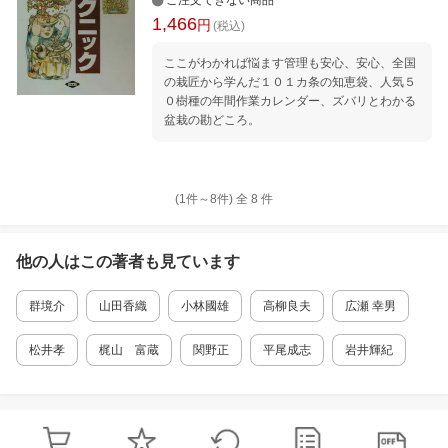
ご注文できない商品
1,466
円
(税込)
ここがわかれば悩ます管理も安心、安心、全国
の栽匠から学んだ１０１カ条の知恵袋、人気５
０樹種の年間作業カレンダー、ズバリとわかる
盆栽の勘どころ。
(1件～
8
件)
全
8
件
他の人はこの
著者
も見ています
群境介
山田香織
小林國雄
高柳良夫
広瀬 幸男
松井孝
梶山 富蔵
関野正
平尾成志
岩井輝紀