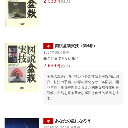
2,933
円
(税込)
図説盆栽実技（第4巻）
本
1994年06月
発売
ご注文できない商品
2,933
円
(税込)
全国の栽匠が切り拓いた最新技法を実践的に紹
介。技法の手順、樹形の変化をオール図説。開
花習性・生育特性をふまえた的確な培養技術を
詳解。自然を観る豊かな感性と創造的芸風を追
求。
あなたの星になろう
本
2008年02月01日頃
発売