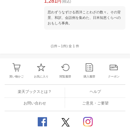
1,281
円
(税込)
思わずうなずける西洋ことわざの数々。その背
景、和訳、会話例を集めた、日米知恵くらべの
おもしろ事典。
(1件～
1
件)
全
1
件
買い物かご
お気に入り
閲覧履歴
購入履歴
クーポン
楽天ブックスとは？
ヘルプ
お問い合わせ
ご意見・ご要望