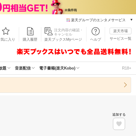
楽天グループのエンタメサービス
本/ゲーム/CD/DVD
注文内容の確認・
楽天市場
キャンセル
楽天ブックス
サービス一覧
お気に入り
購入履歴
楽天ブックスMyページ
ヘルプ
電子書籍
楽天Kobo
雑誌読み放題
楽天マガジン
放題
音楽配信
電子書籍(楽天Kobo)
R18+
音楽配信
楽天ミュージック
動画配信
楽天TV
動画配信ガイド
Rakuten PLAY
追加する
無料テレビ
Rチャンネル
チケット