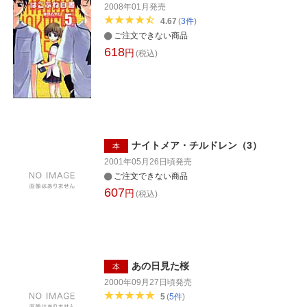
2008年01月
発売
4.67
(
3
件
)
ご注文できない商品
618
円
(税込)
ナイトメア・チルドレン（3）
本
2001年05月26日頃
発売
ご注文できない商品
607
円
(税込)
あの日見た桜
本
2000年09月27日頃
発売
5
(
5
件
)