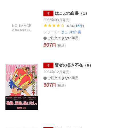
はこぶね白書（1）
本
2006年03月
発売
4.34
(
16
件
)
シリーズ：
はこぶね白書
ご注文できない商品
607
円
(税込)
賢者の長き不在（6）
本
2004年12月
発売
ご注文できない商品
607
円
(税込)