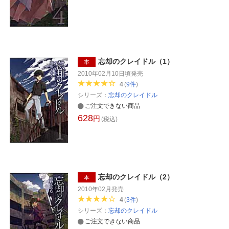
忘却のクレイドル（1）
本
2010年02月10日頃
発売
4
(
9
件
)
シリーズ：
忘却のクレイドル
ご注文できない商品
628
円
(税込)
忘却のクレイドル（2）
本
2010年02月
発売
4
(
3
件
)
シリーズ：
忘却のクレイドル
ご注文できない商品