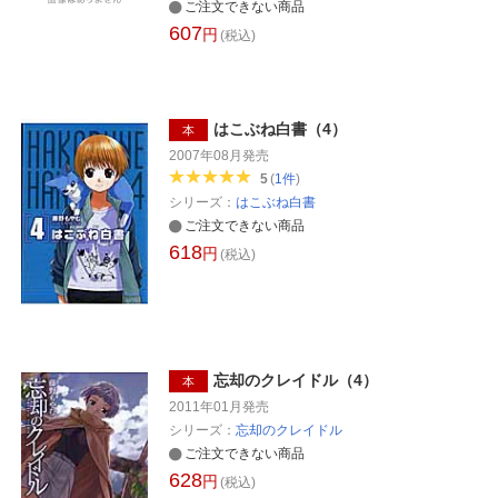
ご注文できない商品
607
円
(税込)
はこぶね白書（4）
本
2007年08月
発売
5
(
1
件
)
シリーズ：
はこぶね白書
ご注文できない商品
618
円
(税込)
忘却のクレイドル（4）
本
2011年01月
発売
シリーズ：
忘却のクレイドル
ご注文できない商品
628
円
(税込)