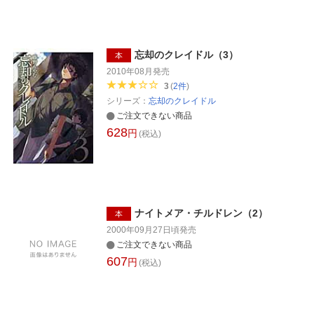
忘却のクレイドル（3）
本
2010年08月
発売
3
(
2
件
)
シリーズ：
忘却のクレイドル
ご注文できない商品
628
円
(税込)
ナイトメア・チルドレン（2）
本
2000年09月27日頃
発売
ご注文できない商品
607
円
(税込)