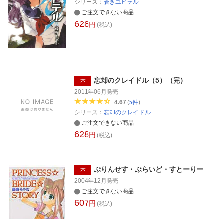
シリーズ：
蒼きユピテル
ご注文できない商品
628
円
(税込)
忘却のクレイドル（5）（完）
本
2011年06月
発売
4.67
(
5
件
)
シリーズ：
忘却のクレイドル
ご注文できない商品
628
円
(税込)
ぷりんせす・ぶらいど・すとーりー
本
2004年12月
発売
ご注文できない商品
607
円
(税込)