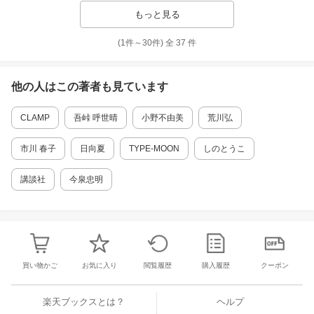
もっと見る
(1件～
30
件)
全
37
件
他の人はこの
著者
も見ています
CLAMP
吾峠 呼世晴
小野不由美
荒川弘
市川 春子
日向夏
TYPE-MOON
しのとうこ
講談社
今泉忠明
買い物かご
お気に入り
閲覧履歴
購入履歴
クーポン
楽天ブックスとは？
ヘルプ