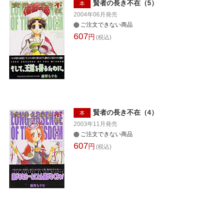
賢者の長き不在（5）
本
2004年06月
発売
ご注文できない商品
607
円
(税込)
賢者の長き不在（4）
本
2003年11月
発売
ご注文できない商品
607
円
(税込)