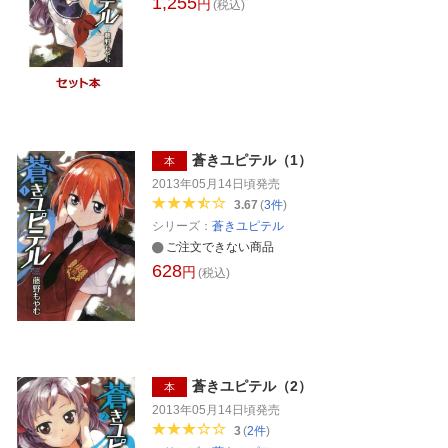
1,255
円
(税込)
蒼きユピテル（1）
本
2013年05月14日頃
発売
3.67
(
3
件
)
シリーズ：
蒼きユピテル
ご注文できない商品
628
円
(税込)
蒼きユピテル（2）
本
2013年05月14日頃
発売
3
(
2
件
)