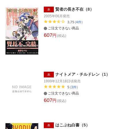
賢者の長き不在（8）
本
2005年06月
発売
3.75
(
4
件
)
ご注文できない商品
607
円
(税込)
ナイトメア・チルドレン（1）
本
1999年12月18日頃
発売
5
(
3
件
)
ご注文できない商品
607
円
(税込)
はこぶね白書（5）
本