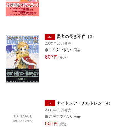
賢者の長き不在（2）
本
2003年01月
発売
ご注文できない商品
607
円
(税込)
ナイトメア・チルドレン（4）
本
2001年09月
発売
ご注文できない商品
607
円
(税込)