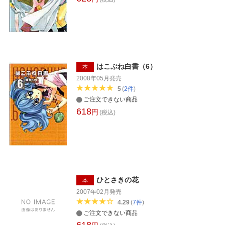
はこぶね白書（6）
本
2008年05月
発売
5
(
2
件
)
ご注文できない商品
618
円
(税込)
ひとさきの花
本
2007年02月
発売
4.29
(
7
件
)
ご注文できない商品