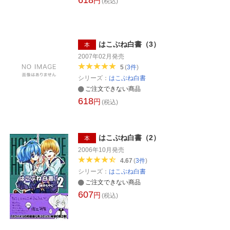
618
円
(税込)
はこぶね白書（3）
本
2007年02月
発売
5
(
3
件
)
シリーズ：
はこぶね白書
ご注文できない商品
618
円
(税込)
はこぶね白書（2）
本
2006年10月
発売
4.67
(
3
件
)
シリーズ：
はこぶね白書
ご注文できない商品
607
円
(税込)