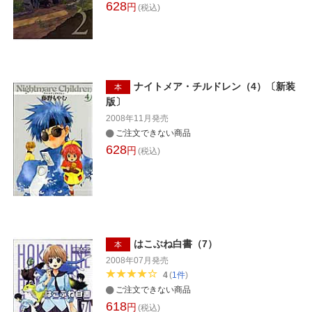
628
円
(税込)
ナイトメア・チルドレン（4）〔新装
本
版〕
2008年11月
発売
ご注文できない商品
628
円
(税込)
はこぶね白書（7）
本
2008年07月
発売
4
(
1
件
)
ご注文できない商品
618
円
(税込)