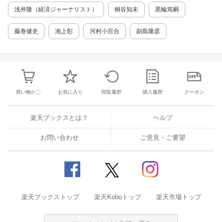
浅井隆（経済ジャーナリスト）
桐谷知未
黒輪篤嗣
藤巻健史
池上彰
河村小百合
副島隆彦
買い物かご
お気に入り
閲覧履歴
購入履歴
クーポン
楽天ブックスとは？
ヘルプ
お問い合わせ
ご意見・ご要望
楽天ブックストップ
楽天Koboトップ
楽天市場トップ