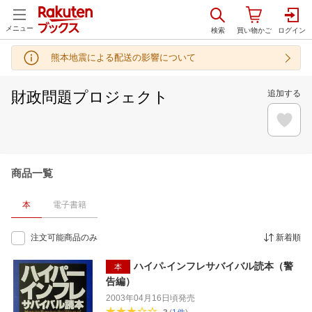
メニュー
熊本地震による配送の影響について
財政問題プロジェクト
追加する
商品一覧
本
電子書籍
注文可能商品のみ
新着順
ハイパ-インフレサバイバル読本（警
本
告編）
2003年04月16日頃
発売