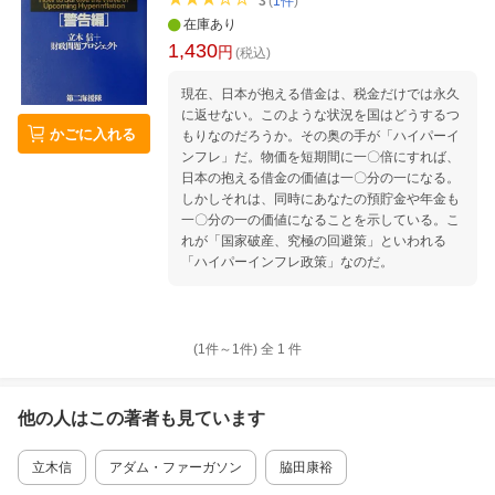
3
(
1
件
)
在庫あり
1,430
円
(税込)
現在、日本が抱える借金は、税金だけでは永久
に返せない。このような状況を国はどうするつ
かごに入れる
もりなのだろうか。その奥の手が「ハイパーイ
ンフレ」だ。物価を短期間に一〇倍にすれば、
日本の抱える借金の価値は一〇分の一になる。
しかしそれは、同時にあなたの預貯金や年金も
一〇分の一の価値になることを示している。こ
れが「国家破産、究極の回避策」といわれる
「ハイパーインフレ政策」なのだ。
(1件～
1
件)
全
1
件
他の人はこの
著者
も見ています
立木信
アダム・ファーガソン
脇田康裕