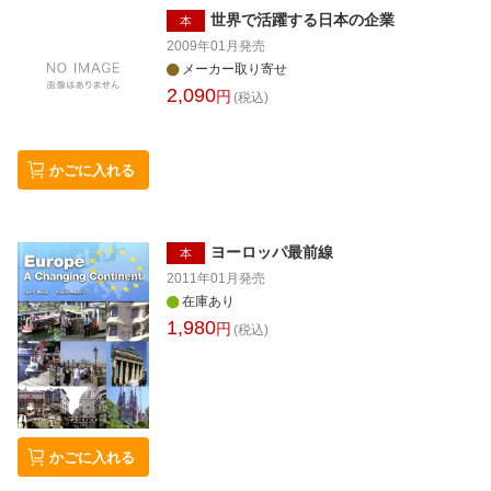
世界で活躍する日本の企業
本
2009年01月
発売
メーカー取り寄せ
2,090
円
(税込)
かごに入れる
ヨーロッパ最前線
本
2011年01月
発売
在庫あり
1,980
円
(税込)
かごに入れる