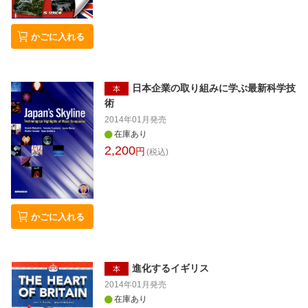
かごに入れる
日本企業の取り組みに学ぶ最新科学技
本
術
2014年01月
発売
在庫あり
2,200
円
(税込)
かごに入れる
進化するイギリス
本
2014年01月
発売
在庫あり