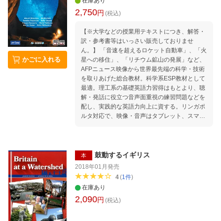
在庫あり
2,750
円
(税込)
【※大学などの授業用テキストにつき、解答・
訳・参考書等はいっさい販売しておりませ
ん。】 「音速を超えるロケット自動車」、「火
かごに入れる
星への移住」、「リチウム鉱山の発展」など、
AFPニュース映像から世界最先端の科学・技術
を取りあげた総合教材。科学系ESP教材として
最適。理工系の基礎英語力習得はもとより、聴
解・発話に役立つ音声面重視の練習問題などを
配し、実践的な英語力向上に資する。リンガポ
ルタ対応で、映像・音声はタブレット、スマー
トフォンからも視聴可能。 Dissolving Bags / F
arm beneath the Streets / Mechanics are Men -
Think Again! / Pets Get High-class Health Care
/ Life with the Iron Lady / Drone for the Disable
鼓動するイギリス
本
d / Life-saving Minutes / Mites vs Parasites / Ge
2018年01月
発売
aring up for a New Top Speed / New Skin from
4
(
1
件
)
a Printer / Caring for Strays / Coal before Comf
在庫あり
ort / Lifesaving Lake / Protecting an Ancient Cit
2,090
円
y / Lots and Lots of Lithium, etc.（全20章）
(税込)