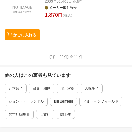
2003年01月01日頃
発売
メーカー取り寄せ
1,870
円
(税込)
かごに入れる
(1件～
11
件)
全
11
件
他の人はこの
著者
も見ています
辻本智子
藏薗 和也
瀧川宏樹
大塚生子
ジョン・Ｈ．ランドル
Bill Benfield
ビル・ベンフィールド
教学社編集部
旺文社
関正生