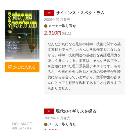
サイエンス・スペクトラム
本
2006年01月
発売
メーカー取り寄せ
2,310
円
(税込)
なんだか気になる最新の科学・技術に関する英
文素材を使って、いろんな学習作業をこなしな
がら、科学・技術関連の基礎的な英語運用力を
楽しく身につける。本書は、そんな学習プラン
を念頭においた理工系英語テキストです。もち
かごに入れる
ろん、今日の社会は理系と文系の諸分野が学際
的にからみ合っていますから、文系学生の皆さ
んにとっても有効な教材であることは言うまで
もありません。
現代のイギリスを探る
本
2007年01月
発売
メーカー取り寄せ