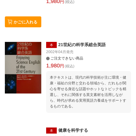
1,980
円
(税込)
かごに入れる
21世紀の科学系総合英語
本
2002年04月
発売
ご注文できない商品
1,980
円
(税込)
本テキストは、現代の科学技術が主に環境・健
康・福祉の分野と交わる領域から、だれもが関
心を寄せる身近な話題やホットなトピックを精
選し、それに関係する英文素材を活用しなが
ら、時代が求める実用英語力養成をサポートす
るものである。
健康を科学する
本