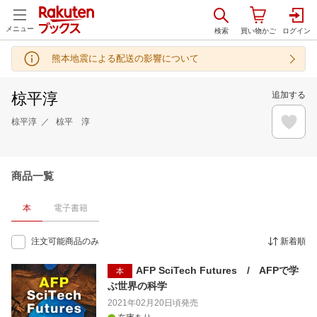
メニュー
熊本地震による配送の影響について
椋平淳
追加する
椋平淳
椋平 淳
商品一覧
本
電子書籍
注文可能商品のみ
新着順
AFP SciTech Futures / AFPで学
本
ぶ世界の科学
2021年02月20日頃
発売