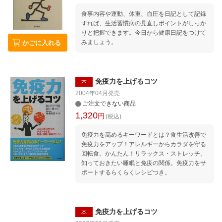
食事内容や運動、体重、血圧を日記として記録
すれば、生活習慣病の見直しポイントがしっか
りと把握できます。今日から健康日記をつけて
みましょう。
かごに入れる
免疫力を上げるコツ
本
2004年04月
発売
ご注文できない商品
1,320
円
(税込)
免疫力を高めるキーワードとは？食生活改善で
免疫力をアップ！アレルギーからカラダを守る
回転食。かんたん！リラックス・ストレッチ。
知っておきたい睡眠と免疫の関係。免疫力をサ
ポートするらくらくレシピつき。
免疫力を上げるコツ
本