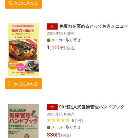
かごに入れる
免疫力を高めるとっておきメニュー
本
2006年03月
発売
メーカー取り寄せ
1,100
円
(税込)
かごに入れる
90日記入式健康管理ハンドブック
本
2005年05月
発売
5
(
1
件
)
メーカー取り寄せ
836
円
(税込)