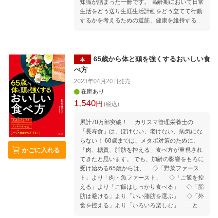
知識が詰まった一冊です。 高齢期において日常
生活をどう送り生涯生活計画をどう立てて行動
するかを考えるための道筋、健康を維持するた
めに大切な知識や運動、また公的年金をはじめ
とした社会保険についての知識など、各分野の
高名な専門家による解説が1冊に凝縮されてい
ます。 定年後が気になる中高年の方はもちろ
65歳から体と頭を強くするおいしい食
本
ん、企業におけるキャリア研修などでもぜひご
べ方
活用いただきたい内容です。 序章 人生100
2023年04月20日
発売
年・生涯現役時代の生活設計 第1章 キャリ
在庫あり
ア （力強く生きるための処方箋づくり／人生
1,540
円
行路転換のための具体的行動／生涯現役時代を
(税込)
送るための計画づくり／50歳・60歳の時点から
取り組むキャリア開発計画） 第2章 健康
累計70万部突破！ カリスマ管理栄養士の
（生涯現役のための健康管理／健康長寿な食生
「長寿食」は、ぼけない、老けない、病気にな
活／50歳から始める実践健康法／生涯現役のた
らない！ 60歳までは、メタボ対策のために、
かごに入れる
めのストレス・マネジメント） 第3章 資産管
「肉、糖質、脂肪を控える」食べ方が重視され
理 （50歳からの生活と経済プラン／資産管理
てきたと思います。 でも、加齢の影響をもろに
と運用／日常生活と税金の知識／これだけは知
受け始める65歳からは、 ◇「野菜ファース
っておきたい法律） 終章 人生100年・生涯
ト」より「肉・魚ファースト」 ◇「ご飯を控
現役時代に求められる行動力
える」より「ご飯はしっかり食べる」 ◇「脂
肪は避ける」より「いい脂肪を選ぶ」 ◇「外
食を控える」より「いろいろ楽しむ」…… とい
ったように、「体にいい食べ方」が変わりま