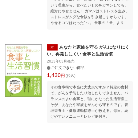
いう理由から、食べたいものをガマンしても、
絶対にやせません！ ガマンはストレスを生み、
ストレスがムダな食欲を引き起こすからです。
やせるコツはたった1つ。 食事の「量」より
「質」を見直すだけーー。 たとえば…… ◇焼肉
を食べるなら、「ハラミ」より「ロース」 ◇ス
イーツを食べるなら「ショートケーキ」より
「シュークリーム」 ◇居酒屋では「ビール」と
あなたと家族を守る がんになりにく
本
「唐揚げ」を楽しむ！ などなど、おいしく食べ
い、再発しにくい 食事と生活習慣
て、楽しくやせる食習慣が身につく本！
2013年03月
発売
ご注文できない商品
1,430
円
(税込)
その食事術で本当に大丈夫ですか？特定の食材
で、がんを予防したり治したりできません。バ
ランスのよい食事と、理にかなった生活習慣こ
そが、あなたや家族をがんから守るのです。管
理栄養士・健康運動指導士が教える。毎日、続
けやすいメニューとレシピ例付き。