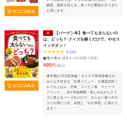
糖質、脂肪を控える」食べ方が重視されてきた
と思います。
かごに入れる
【バーゲン本】食べても太らないの
本
は、どっち？-クイズを解くだけで、やせス
イッチオン！
5
(
1
件
)
取り寄せ
(通常3〜9日程度で発送)
495
円
(税込)
著作累計70万部突破！カリスマ管理栄養士が、
みんな大好きな「定番メニュー」を徹底比較！
かごに入れる
おうちごはん、外食、コンビニ食、スイーツ、
ドリンク……全136品網羅！楽しみながらクイ
ズに答えるーーそれだけで、太らない食べ方の
コツが身につき、自然と「やせ体質」に変わり
ます！