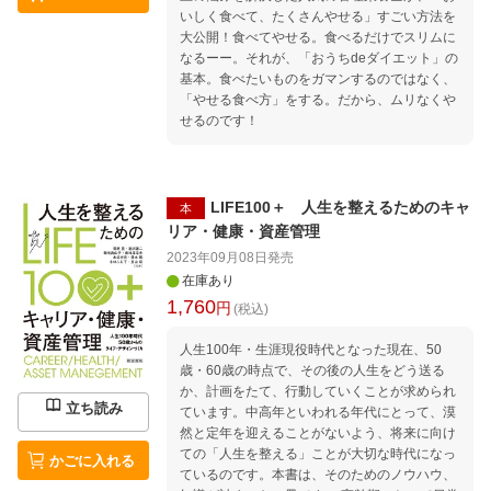
いしく食べて、たくさんやせる」すごい方法を
大公開！食べてやせる。食べるだけでスリムに
なるーー。それが、「おうちdeダイエット」の
基本。食べたいものをガマンするのではなく、
「やせる食べ方」をする。だから、ムリなくや
せるのです！
LIFE100＋ 人生を整えるためのキャ
本
リア・健康・資産管理
2023年09月08日
発売
在庫あり
1,760
円
(税込)
人生100年・生涯現役時代となった現在、50
歳・60歳の時点で、その後の人生をどう送る
か、計画をたて、行動していくことが求められ
立ち読み
ています。中高年といわれる年代にとって、漠
然と定年を迎えることがないよう、将来に向け
ての「人生を整える」ことが大切な時代になっ
かごに入れる
ているのです。本書は、そのためのノウハウ、