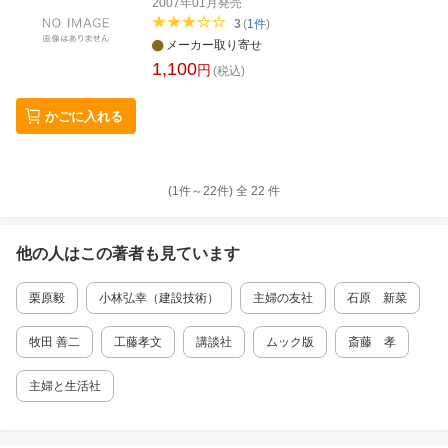
2007年01月
発売
3
(
1
件
)
メーカー取り寄せ
1,100
円
(税込)
かごに入れる
(1件～
22
件)
全
22
件
他の人はこの
著者
も見ています
栗原毅
小林弘幸（建設技術）
主婦の友社
石原 新菜
牧田 善二
工藤孝文
講談社
ムック版
斎藤 孝
主婦と生活社