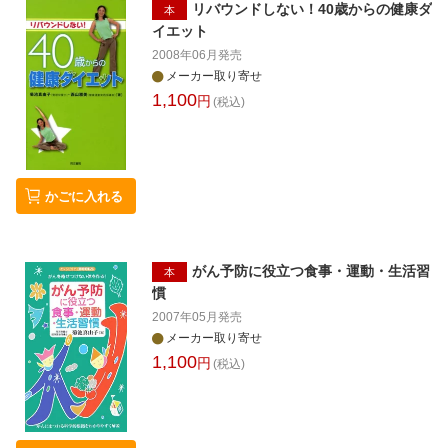
リバウンドしない！40歳からの健康ダ
本
イエット
2008年06月
発売
メーカー取り寄せ
1,100
円
(税込)
かごに入れる
がん予防に役立つ食事・運動・生活習
本
慣
2007年05月
発売
メーカー取り寄せ
1,100
円
(税込)