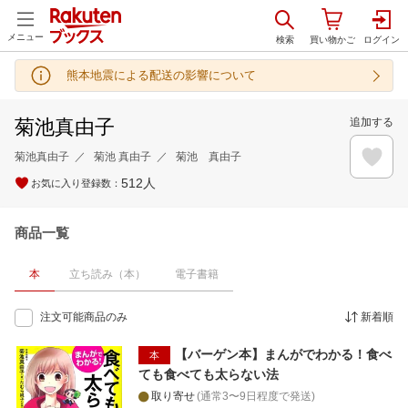
メニュー
熊本地震による配送の影響について
菊池真由子
追加する
菊池真由子
菊池 真由子
菊池 真由子
512
人
お気に入り登録数：
商品一覧
本
立ち読み（本）
電子書籍
注文可能商品のみ
新着順
【バーゲン本】まんがでわかる！食べ
本
ても食べても太らない法
取り寄せ
(通常3〜9日程度で発送)