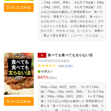
→72kg（40代、男性） 6カ月で7kg減！ 58kg
→50kg（30代、女性） 4カ月で8kg減！ 1万
かごに入れる
人以上の悩みを解決した管理栄養士が「食べて
やせる」 簡単ダイエット法を紹介。 食べたい
ものをガマンしても、絶対にやせません！ ガマ
ンはストレスを生み、ムダな食欲を引き起こす
からです。 やせるコツは、たった1つ。 食事の
「量より質を見直す」ことーー。 たとえば……
◇焼肉を食べるなら、「ハラミ」より「ロー
ス」 ◇スイーツを食べるなら「ショートケー
キ」より「シュークリーム」 ◇居酒屋では「ビ
ール」と「唐揚げ」を楽しむ！ などなど、「お
食べても食べても太らない法
本
いしく食べて、楽しくやせるコツ」満載の本。
2016年06月22日頃
発売
文庫ベストセラーが「オールカラー＆図解版」
3.83
(
12
件
)
で新登場！
在庫あり
847
円
(税込)
65kg→52kg（60代、女性） 9ヶ月で13kg
減！ 79kg→72kg（40代、男性） 6ヶ月で7kg
減！ 58kg→50kg（30代、女性） 4ヶ月で8kg
減！ 1万人以上の悩みを解決した 管理栄養士が
かごに入れる
教える「食べてやせる」法を大公開！ 焼肉、ラ
ーメン、ご飯、ビール…… 「太りたくない」と