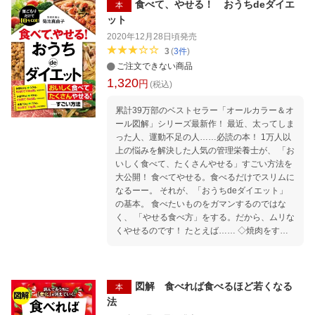
り「シュークリーム」 ◇肉・魚・大豆製品……
食べて、やせる！ おうちdeダイエ
本
タンパク質をとる人は太らない! ◇食べすぎても
ット
「キャベツ4分の1個」で帳消しにできる! など
2020年12月28日頃
発売
など、「おいしく食べて、楽しくやせるコツ」
3
(
3
件
)
満載の本！
ご注文できない商品
1,320
円
(税込)
累計39万部のベストセラー「オールカラー＆オ
ール図解」シリーズ最新作！ 最近、太ってしま
った人、運動不足の人……必読の本！ 1万人以
上の悩みを解決した人気の管理栄養士が、 「お
いしく食べて、たくさんやせる」すごい方法を
大公開！ 食べてやせる。食べるだけでスリムに
なるーー。 それが、「おうちdeダイエット」
の基本。 食べたいものをガマンするのではな
く、 「やせる食べ方」をする。だから、ムリな
くやせるのです！ たとえば…… ◇焼肉をするな
ら、「牛カルビ」より「牛もも肉」 ◇スーパー
のお惣菜は、「アジフライ」より「とんかつ」
◇宅配ピザを頼むなら、「シンプルなもの」よ
り「具だくさん」 ◇家呑みのおつまみは、「ソ
図解 食べれば食べるほど若くなる
本
ーセージ」より「厚揚げ」 などなど、自炊、宅
法
配、テイクアウト、家呑み…… 「おうちで楽し