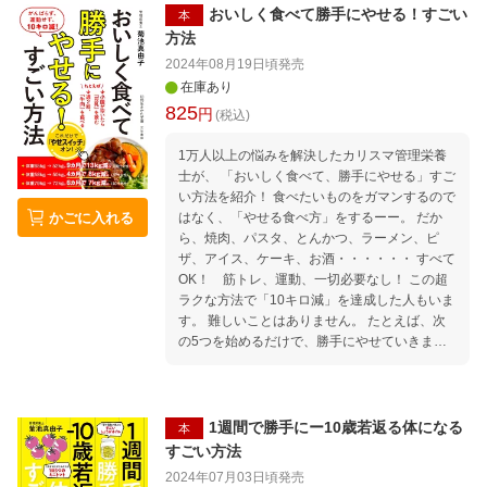
おいしく食べて勝手にやせる！すごい
本
方法
2024年08月19日頃
発売
在庫あり
825
円
(税込)
1万人以上の悩みを解決したカリスマ管理栄養
士が、 「おいしく食べて、勝手にやせる」すご
い方法を紹介！ 食べたいものをガマンするので
かごに入れる
はなく、「やせる食べ方」をするーー。 だか
ら、焼肉、パスタ、とんかつ、ラーメン、ピ
ザ、アイス、ケーキ、お酒・・・・・・ すべて
OK！ 筋トレ、運動、一切必要なし！ この超
ラクな方法で「10キロ減」を達成した人もいま
す。 難しいことはありません。 たとえば、次
の5つを始めるだけで、勝手にやせていきま
す！ 1、毎日、「朝食」を食べる。 2、3食で
「いろいろな食材」を食べる。 3、週2回、
「牛肉」を食べる。 4、やせ調味料「しょうが
オイル」を使う。 5、小腹が空いたら「豆乳」
1週間で勝手にー10歳若返る体になる
本
を飲む。 うっかり、食べすぎてしまっても大丈
すごい方法
夫。 食べすぎを「帳消しにする」方法もありま
2024年07月03日頃
発売
す！ ぜひ、気楽に始めてみてください。