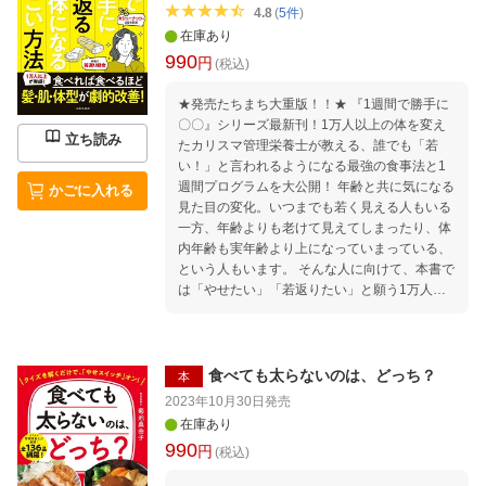
4.8
(
5
件
)
在庫あり
990
円
(税込)
★発売たちまち大重版！！★ 『1週間で勝手に
〇〇』シリーズ最新刊！1万人以上の体を変え
立ち読み
たカリスマ管理栄養士が教える、誰でも「若
い！」と言われるようになる最強の食事法と1
週間プログラムを大公開！ 年齢と共に気になる
かごに入れる
見た目の変化。いつまでも若く見える人もいる
一方、年齢よりも老けて見えてしまったり、体
内年齢も実年齢より上になっていまっている、
という人もいます。 そんな人に向けて、本書で
は「やせたい」「若返りたい」と願う1万人以
上の人をサポートしてきた管理栄養士の著者に
よる、1週間で誰でも簡単に若返っていく体に
なる方法を紹介します。 『最強の若返り朝食を
食べる』『濃い緑茶を飲む』『脂肪が燃えるし
食べても太らないのは、どっち？
本
ょうがオイルを作る』など誰でも簡単にできて
2023年10月30日
発売
若返りスイッチがオンになる1週間プログラム
在庫あり
を図解・イラストでわかりやすく解説します。
990
円
(税込)
そのほか、『つまみは焼き魚が痩せる』『ミニ
トマトを5つ食べると肌がたちまち若返る』