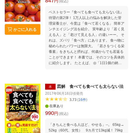
847
円
(税込)
ベストセラー『食べても食べても太らない法』
待望の第2弾！ 1万人以上の悩みを解決した管
理栄養士が、今度は「食べて若くなる」 簡単ア
ンチエイジング法を紹介。 実年齢より「若く見
かごに入れる
える人」と「老けて見える人」の違いーー。 そ
れは、ズバリ「食べ方」にあります。 食べ物に
秘められたパワーは無限大。 「若さをつくる栄
養素」をきちんと摂れば、何歳からでも若返る
ことができます！ 本書では、そのコツを具体的
に紹介します。 たとえば、 ◎「1日1個の納
豆」で、見た目が10歳若返る！ ◎「若返りラ
ンチ」第1位は、シーフードスパゲティ ◎「か
つおのたたき」は、小顔をつくる「理想の美顔
食」 ◎「アサリたっぷりトマトスープ」は最強
図解 食べても食べても太らない法
本
の「シミ消しスープ」 ◎「牡蠣」の若返りパワ
2017年06月16日頃
発売
ーで、髪サラサラ！ などなど、おいしく食べ
3.73
(
16
件
)
て、楽しく若返る食習慣が身につく本！
在庫あり
990
円
(税込)
「きちんと食べる人ほど、やせる」--。 65kg→
52kg（60代、女性） 9カ月で13kg減！ 79kg