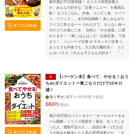
著作累計70万部突破！ カリスマ管理栄養士
『カシューナッツは白髪に聞く天然のサプリ』
が、みんな大好きな「定番メニュー」を徹底比
『シミ消しにはアサリ×トマト』などなど 毎日
較！ おうちごはん、外食、コンビニ食、スイー
の食事で若返るヒントが満載です。 いつまでも
ツ、ドリンク……全136品網羅！ 楽しみながら
健康で若々しくいるためにぜひ手に取って頂き
クイズに答えるーー それだけで、太らない食べ
かごに入れる
たい一冊です。 はじめに 老けて見える人って
方のコツが身につき、 自然と「やせ体質」に変
どんな人？ 1週間で勝手にー10歳若返るすごい
わります！ ◇晩ごはんはこの「お肉定食」で決
方法を実践 管理栄養士が教える1週間で『若返
まり！ ハンバーグ定食 or チキンカツ定食 ◇
りスイッチ』がオンになる最強プログラム 1
おうちでも外食でも、大人気の麺対決！ うど
最強の『若返り朝食』を食べる 2最強の若
ん or パスタ ◇大人も子どもも大好き！ 「お
返りドリンク『濃い紅茶』を飲む 3脂肪を燃
うち中華」の主役対決 酢豚 or 青椒肉絲 ◇コ
焼させる最強のやせ調味料！『しょうがオイ
ンビニスイーツを食べるなら？ エクレア or
ル』をつくる まずは7日間実践！1週間でー10
レアチーズケーキ ◇意外にヘルシーなハンバー
歳若返る体になるための過ごし方 若返り食事
ガーは？ 焼肉ライスバーガー or 照り焼きバー
【バーゲン本】食べて、やせる！おう
術 体験談 PART1 歳をとっても若い人は何
本
ガー ◇ヨーグルトは飲む？ 食べる？ 飲むヨ
が違うのか PART2 管理栄養士が教える『や
ちdeダイエットー巣ごもりだけで10キロ
ーグルト or ヨーグルト などなど、おいしく食
せる』最強の食事 Column 1きれいにやせる最
減！
べて、楽しくやせるコツ満載！
新の食べ順『緑茶ファースト』 2『生・炒め
取り寄せ
(通常3〜9日程度で発送)
る・焼く・煮る』勝手にやせる食べ方 3『いち
660
円
(税込)
ご・キウイ・りんご』はやせる三強フルーツ 4
カップラーメンも食べてOK！太らない裏技 PA
累計39万部のベストセラー「オールカラー＆オ
RT3 管理栄養士が教える『髪、肌、爪がみる
ール図解」シリーズ最新作！最近、太ってしま
みるうるおう』最強の食事 PART4 管理栄養
った人、運動不足の人……必読の本！1万人以
士が教える『体の中からきれいになる』最強の
かごに入れる
上の悩みを解決した人気の管理栄養士が、「お
食事