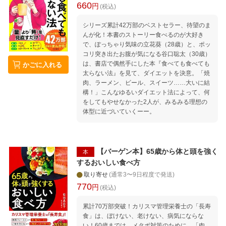
660
円
(税込)
シリーズ累計42万部のベストセラー、待望のま
んが化！本書のストーリー食べるのが大好き
で、ぽっちゃり気味の立花葵（28歳）と、ポッ
コリ突き出たお腹が気になる谷口聡太（30歳）
は、書店で偶然手にした本『食べても食べても
かごに入れる
太らない法』を見て、ダイエットを決意。「焼
肉、ラーメン、ビール、スイーツ……大いに結
構！」こんなゆるいダイエット法によって、何
をしてもやせなかった2人が、みるみる理想の
体型に近づいていくーー。
【バーゲン本】65歳から体と頭を強く
本
するおいしい食べ方
取り寄せ
(通常3〜9日程度で発送)
770
円
(税込)
累計70万部突破！カリスマ管理栄養士の「長寿
食」は、ぼけない、老けない、病気にならな
い！60歳までは、メタボ対策のために、「肉、