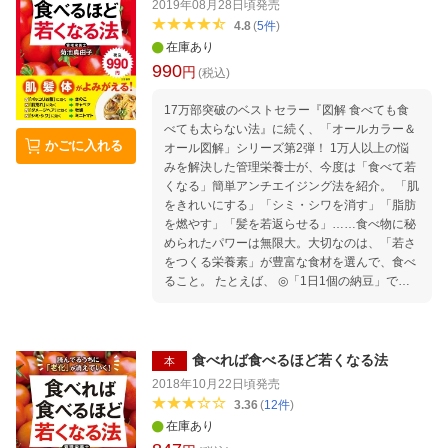
2019年08月28日頃
発売
くやせるコツ」満載の1冊です！
4.8
(
5
件
)
在庫あり
990
円
(税込)
17万部突破のベストセラー『図解 食べても食
べても太らない法』に続く、「オールカラー＆
かごに入れる
オール図解」シリーズ第2弾！ 1万人以上の悩
みを解決した管理栄養士が、今度は「食べて若
くなる」簡単アンチエイジング法を紹介。 「肌
をきれいにする」「シミ・シワを消す」「脂肪
を燃やす」「髪を若返らせる」……食べ物に秘
められたパワーは無限大。大切なのは、「若さ
をつくる栄養素」が豊富な食材を選んで、食べ
ること。 たとえば、 ◎「1日1個の納豆」で、
見た目が10歳若返る！ ◎「牛ロース」は、
肌の若さとハリをつくる！ ◎「きのこ」は、食
べれば食べるほど「腹が凹む」 ◎「若返りラ
ンチ」第1位は、シーフードスパゲティ ◎「ア
食べれば食べるほど若くなる法
本
サリ＋トマトのスープ」は最強の「シミ消しス
2018年10月22日頃
発売
ープ」 ◎「牡蠣」の若返りパワーで、髪うるさ
3.36
(
12
件
)
ら！ などなど、おいしく食べて、楽しく若返る
在庫あり
食習慣が、図解で簡単に身につきます！