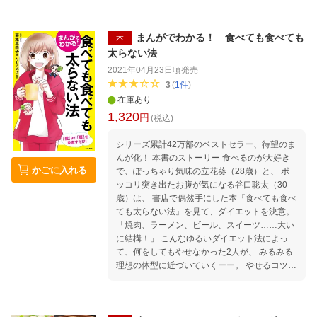
す。 本書では、カリスマ管理栄養士の菊池真由
子先生が、 体と頭を強くする「おいしい食べ
方」を一挙紹介！ 免疫力を上げる！ スッキリ
まんがでわかる！ 食べても食べても
本
やせる！ バリア機能を強くする！ 一生スタス
太らない法
タ歩ける！ 老化にブレーキをかける！ 認知症
2021年04月23日頃
発売
を防ぐ！ 65歳から、楽しく元気に生きる力が
3
(
1
件
)
つく本。
在庫あり
1,320
円
(税込)
シリーズ累計42万部のベストセラー、待望のま
んが化！ 本書のストーリー 食べるのが大好き
かごに入れる
で、ぽっちゃり気味の立花葵（28歳）と、 ポ
ッコリ突き出たお腹が気になる谷口聡太（30
歳）は、 書店で偶然手にした本『食べても食べ
ても太らない法』を見て、ダイエットを決意。
「焼肉、ラーメン、ビール、スイーツ……大い
に結構！」 こんなゆるいダイエット法によっ
て、何をしてもやせなかった2人が、 みるみる
理想の体型に近づいていくーー。 やせるコツ
は、食事の「量より質を見直す」ことーー。 ◇
焼肉を食べるなら、「ハラミ」より「ロース」
◇スイーツを食べるなら「ショートケーキ」よ