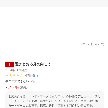
楽天チケット
エンタメニュース
推し楽
1
件～
2
件 (全
2
件)
透きとおる扉の向こう
本
2004年11月
発売
4.78
(
9
件
)
ご注文できない商品
2,750
円
(税込)
七尾あきら著「エンド・マークはまだ早い」の挿絵でデビューし、テリ
ー・グッドカインド著「真実の剣」シリーズをはじめ、文庫、単行本、
カードゲームの装画等、幅広い分野で活躍する羽住都の第１画集。