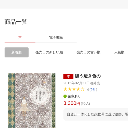
商品一覧
本
電子書籍
新着順
発売日の新しい順
発売日の古い順
人気順
纏う透き色の
本
2015年02月21日頃
発売
4
(
2
件
)
在庫あり
3,300
円
(税込)
自然と一体化し幻想世界に遊ぶ絵師、