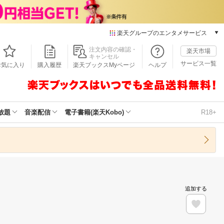
楽天グループのエンタメサービス
本/ゲーム/CD/DVD
注文内容の確認・
楽天市場
キャンセル
楽天ブックス
サービス一覧
お気に入り
購入履歴
楽天ブックスMyページ
ヘルプ
電子書籍
楽天Kobo
雑誌読み放題
楽天マガジン
放題
音楽配信
電子書籍(楽天Kobo)
R18+
音楽配信
楽天ミュージック
動画配信
楽天TV
動画配信ガイド
Rakuten PLAY
追加する
無料テレビ
Rチャンネル
チケット