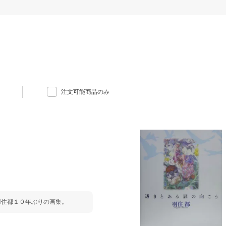
注文可能商品のみ
羽住都１０年ぶりの画集。