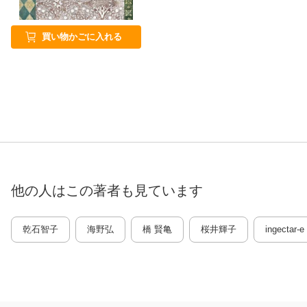
買い物かごに入れる
他の人はこの
著者
も見ています
乾石智子
海野弘
橋 賢亀
桜井輝子
ingectar-e