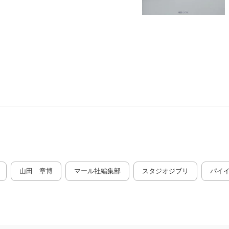
山田 章博
マール社編集部
スタジオジブリ
パイ