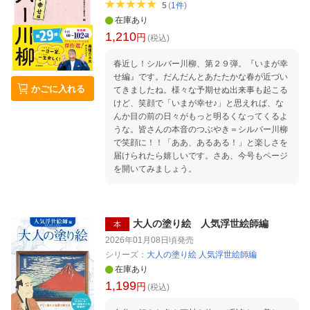
5
(
1
件
)
系譜学 林剛 Thought on Players ディアン
在庫あり
ジェロのアンサンブルズ ・ ［ディスクガイ
1,210
ド］ Part 1 ディアンジェロ・コレクション45
円
(税込)
──アルバム、シングル、参加楽曲、提供楽曲
Part 2 ソウルクエリアンズ重要作35 アボかど
春近し！シルバー川柳、第２９弾。『いまが幸
／市川タツキ／上神彰子／小林雅明／島岡奈央
せ編』です。だんだんとあたたかな春が近づい
かごに入れる
／JAM／高久大輝／つやちゃん／新田晋平／林
てきましたね。様々な予期せぬ出来事も起こる
剛／二木信／松村正人／矢野利裕／吉田雅史
けど、笑顔で「いまが幸せ♪」と思えれば、な
んか目の前の日々がもっと明るくなってくるよ
うな。皆さんの本音のつぶやき＝シルバー川柳
で笑顔に！！「ああ、あるある！」と楽しさを
届けられたら嬉しいです。さあ、今号もページ
を開いてみましょう。
大人の塗り絵 人気浮世絵師編
本
2026年01月08日頃
発売
シリーズ：
大人の塗り絵 人気浮世絵師編
在庫あり
1,199
円
(税込)