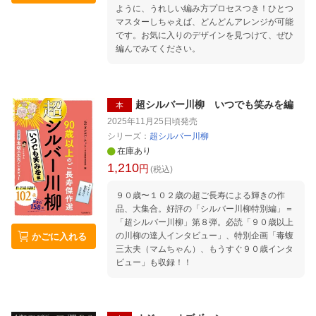
ように、うれしい編み方プロセスつき！ひとつ
マスターしちゃえば、どんどんアレンジが可能
です。お気に入りのデザインを見つけて、ぜひ
編んでみてください。
超シルバー川柳 いつでも笑みを編
本
2025年11月25日頃
発売
シリーズ：
超シルバー川柳
在庫あり
1,210
円
(税込)
９０歳〜１０２歳の超ご長寿による輝きの作
品、大集合。好評の「シルバー川柳特別編」＝
「超シルバー川柳」第８弾。必読「９０歳以上
の川柳の達人インタビュー」、特別企画「毒蝮
かごに入れる
三太夫（マムちゃん）、もうすぐ９０歳インタ
ビュー」も収録！！