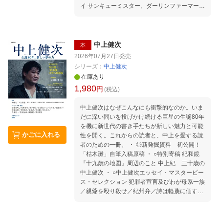
イ サンキューミスター、ダーリンファーマー
稲垣足穂 銀河鉄道頌 ・ 【特別対談】 古川日出
男×管啓次郎 波動する言葉 賢治を、「銀河鉄道
の夜」を生きなおす旅 ・ 【インタヴュー】 吉
本隆明（聞き手＝守中高明） 「ほんたうの神
中上健次
本
様」と「科学」 ・ 中沢新一（聞き手＝牧野立
2026年07月27日
発売
雄） 過ぎ越しの賢治 ・ 【評論】 谷川雁 原基と
シリーズ：
中上健次
しての空 岡井隆 賢治の「天の童子」とは何だ
在庫あり
つたのか 倉数茂 「神話」としての賢治世界 畑
1,980
円
中章宏 手帳のなかの庚申塔 賢治と災害フォー
(税込)
クロア 澤村修治 旅する賢治 岡村民夫 映画の
中上健次はなぜこんなにも衝撃的なのか。いま
子、宮沢賢治 筒井清忠 『風の又三郎』考 映
だに深い問いを投げかけ続ける巨星の生誕80年
画による文学評価のはじまり ・ 【対談】 林 光
を機に新世代の書き手たちが新しい魅力と可能
×山口昌男 宮沢賢治と音楽 ・ 【徹底討議】 中
かごに入れる
性を開く。これからの読者と、中上を愛する読
村稔×鶴見俊輔×吉本隆明 宮沢賢治の価値 ・
者のための一冊。 ・ ◎新発掘資料 初公開！
【紀行】図版構成 宮沢賢治への旅 ・ 【賢治の
「枯木灘」自筆入稿原稿 ・ ○特別寄稿 紀和鏡
世界＊傑作選】 宮沢賢治 さいかち淵 二人の役
『十九歳の地図』周辺のこと 中上紀 三十歳の
人 化物丁場 イギリス海岸 ・ 【特別資料】 中島
中上健次 ・ ○中上健次エッセイ・マスターピー
健蔵 永瀬清子 谷川徹三 …… 宮沢賢治友の会
ス・セレクション 犯罪者宣言及びわが母系一族
研究座談会 昭和十五年五月二十三日 ・ 【増
／親爺を殴り殺せ／紀州弁／詩は軽蔑に価する
補：新規書き下ろし＆特別収録】 短歌 小原奈
／夢の力 ／風景を飲む／ 戦争を欲する子供た
実 鉱彩録 ・ エッセイ 最果タヒ 私は私の優
ち／毒のある声が響く エルヴィン・ジョーン
しさで、傷つきたい。--『銀河鉄道の夜』 蛭田