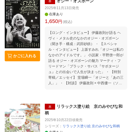
オジー・オズボーン
本
2025年11月13日
発売
在庫あり
1,650
円
(税込)
【ロング・インタビュー】 伊藤政則が語る ヘ
ヴィ・メタル史のなかのオジー・オズボーン
（聞き手・構成：武田砂鉄） ・ 【スペシャ
ル・インタビュー】 上坂すみれ「オジーは私の
なかのアイドルです。」 小説家・平野啓一郎が
かごに入れる
語る オジー・オズボーンの魅力 マーティ・フ
リードマン「ブラック・サバス『サボタージ
ュ』との出会いで人生が決まった」 ・ 【特別
寄稿／エッセイ】 堂場瞬一「オジーと「あの三
人」」 ・ 【対談】 伊藤政則 × 中西優一（ソニ
ーミュージック）「Ozzy Never Dies--素顔のオ
ジー、これからのオジー」 ・ 【ヒストリー】
舩曳将仁「帝王の軌跡ーーThe History of OZ
Z」 ・ 【論考】 大鷹俊一「はじまりのブラッ
リラックス塗り絵 京のみやびな和
本
ク・サバス」 五十嵐太郎「稀代のエンターテイ
柄
ナーのデザイン」 白井聡「バーミンガムの老い
2025年10月22日頃
発売
ぼれた野郎（ども）に捧ぐ」 武田砂鉄「メタル
シリーズ：
リラックス塗り絵 京のみやびな和柄
界の血行促進に励んだ人」 山崎智之「オジーの