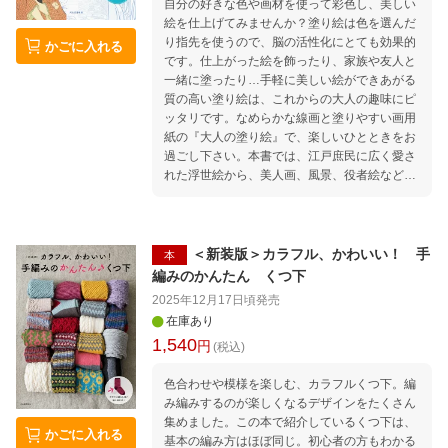
自分の好きな色や画材を使って彩色し、美しい
絵を仕上げてみませんか？塗り絵は色を選んだ
り指先を使うので、脳の活性化にとても効果的
かごに入れる
です。仕上がった絵を飾ったり、家族や友人と
一緒に塗ったり…手軽に美しい絵ができあがる
質の高い塗り絵は、これからの大人の趣味にピ
ッタリです。なめらかな線画と塗りやすい画用
紙の『大人の塗り絵』で、楽しいひとときをお
過ごし下さい。本書では、江戸庶民に広く愛さ
れた浮世絵から、美人画、風景、役者絵など色
彩豊かな１１点を収録しています。
＜新装版＞カラフル、かわいい！ 手
本
編みのかんたん くつ下
2025年12月17日頃
発売
在庫あり
1,540
円
(税込)
色合わせや模様を楽しむ、カラフルくつ下。編
み編みするのが楽しくなるデザインをたくさん
集めました。この本で紹介しているくつ下は、
かごに入れる
基本の編み方はほぼ同じ。初心者の方もわかる