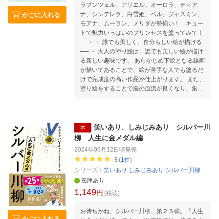
ラプンツェル、アリエル、オーロラ、ティア
ナ、シンデレラ、白雪姫、ベル、ジャスミン、
かごに入れる
モアナ、ムーラン、メリダが勢揃い！ キュー
トで魅力いっぱいのプリンセスを塗ってみて！
・ ・ 誰でも美しく、自分らしい絵が描ける
── ・ 大人の塗り絵は、誰でも美しい絵が描け
る新しい趣味です。 あらかじめ下絵となる線画
が描いてあることで、絵が苦手な人でも塗るだ
けで完成度の高い作品が仕上がります。 また、
塗り絵をすることで脳の血流が良くなり、集中
力アップ、認知症予防の効果があるとされてい
ます。 ・ 工夫次第で自分らしいオリジナル作
品になるのも魅力のひとつ。 原画に忠実に仕上
げるのもよし、大胆なアレンジを加えるのもよ
笑いあり、しみじみあり シルバー川
本
し。あなたの色に染められます。 ・ お手本付
柳 人生に金メダル編
きだから誰でも上達できる！ 塗り絵の線画だけ
2024年09月12日頃
発売
で自由に塗るタイプの塗り絵もありますが、河
5
(
1
件
)
出書房新社「大人の塗り絵」シリーズは、カラ
シリーズ：
笑いあり しみじみあり シルバー川柳
ー原画と塗り方ミニレッスンが付いています
在庫あり
（一部、付いていない商品もございます）。 ・
1,149
原画があるので初心者の方は取りかかりやす
円
(税込)
く、またアレンジした作品に仕上げる時も色づ
かいの参考になります。 ・ 「絵心がないか
お待ちかね、シルバー川柳、第２５弾。『人生
かごに入れる
ら……」「不器用だから……」と尻込みしてい