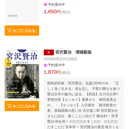
予約受付中
1,650
円
(税込)
かごに入れる
宮沢賢治 増補新版
本
2026年08月25日
発売
予約受付中
1,870
円
(税込)
国民的作家・宮沢賢治。生誕130年の今、「正
しく強く生きる」道を志し、不変の輝きを放つ
賢治文学の魅力に迫る。【対談】古川日出男×
菅啓次郎【エッセイ】最果タヒ、蛭田直美ほ
か。 ・ 【エッセイ】 入沢康夫 「銀河鉄道の
かごに入れる
夜」原稿調査の思い出 天沢退二郎 宮沢賢治を
さらに読み、聴くことに向けて 横光利一 宮澤
賢治 和合亮一 だだだだだすこだだ、だだだだ
だすこだだ 宮本常一 宮沢賢治の亜流 暁方ミセ