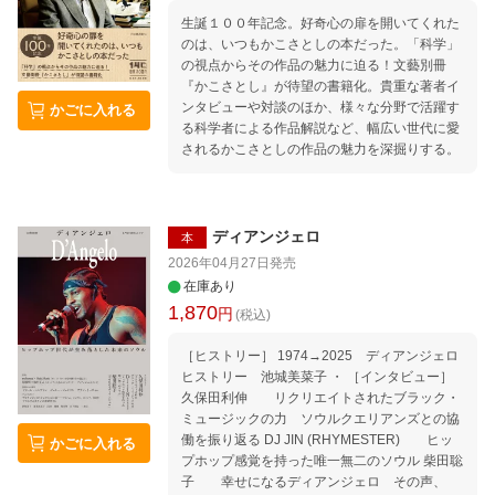
生誕１００年記念。好奇心の扉を開いてくれた
のは、いつもかこさとしの本だった。「科学」
の視点からその作品の魅力に迫る！文藝別冊
『かこさとし』が待望の書籍化。貴重な著者イ
ンタビューや対談のほか、様々な分野で活躍す
かごに入れる
る科学者による作品解説など、幅広い世代に愛
されるかこさとしの作品の魅力を深掘りする。
ディアンジェロ
本
2026年04月27日
発売
在庫あり
1,870
円
(税込)
［ヒストリー］ 1974→2025 ディアンジェロ
ヒストリー 池城美菜子 ・ ［インタビュー］
久保田利伸 リクリエイトされたブラック・
ミュージックの力 ソウルクエリアンズとの協
働を振り返る DJ JIN (RHYMESTER) ヒッ
かごに入れる
プホップ感覚を持った唯一無二のソウル 柴田聡
子 幸せになるディアンジェロ その声、