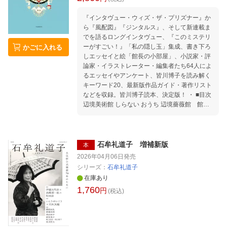
文に寄せて 沼野充義 さらに思い出すこと ロ
『インタヴュー・ウィズ・ザ・プリズナー』か
ジャー・パルバース 米原万里が遺したもの 大
ら『風配図』『ジンタルス』、そして新連載ま
沼有子 まりちゃんの思い出 ・ ◎エッセイ◎
でを語るロングインタヴュー、『このミステリ
斎藤美奈子 交差点に立つ人 姫野カオルコ ふ
ーがすごい！』「私の隠し玉」集成、書き下ろ
かごに入れる
だんの日に垣間見た米原さん 武田砂鉄 なん
しエッセイと絵「館長の小部屋」、小説家・評
と、美しく下品であるのだろう 田村さと子 万
論家・イラストレーター・編集者たち64人によ
里さんとご両親 李賢進 韓国版『米原万里』の
るエッセイやアンケート、皆川博子を読み解く
旅立ち ・ ・ ◎考察◎ 小森陽一 米原万里の文
キーワード20、最新版作品ガイド・著作リスト
学七変化 東海晃久 バベル万世 ・ ・ ・ 米原万
などを収録。皆川博子読本、決定版！ ・ ■目次
里ブックガイド（赤塚若樹・岩本和久・亀澤美
辺境美術館 しらない おうち 辺境薔薇館 館長
由紀・福田浩之） ・ 米原万里略年譜
の小部屋 ・ 1 短篇精華 風 砂嵐 お七 廃兵院の青
い薔薇 ひき潮 美しき五月に 画＝宇野亞喜良
水引草 ・ ロングインタヴュー インタヴュ
ー・構成＝石井千湖 皆川博子をつくったもの
石牟礼道子 増補新版
本
皆川博子の紡ぐもの 皆川博子の八年間 ・ 随筆
2026年04月06日
発売
精華 時代の歌 楽屋の鏡 無人島へ持っていく本
シリーズ：
石牟礼道子
『江戸語事典』 絵と私 暗合の旅 『酩酊船』 幻
在庫あり
想作家についての覚え書き 戦中、戦後、そして
1,760
円
戦前 ・ 『このミステリーがすごい！』1999-20
(税込)
26 ・ 2 綾辻行人 有栖川有栖 石井千湖 井上雅彦
伊豫田晃一 宇野亞喜良 岡田嘉夫 恩田陸 佳嶋 北
原尚彦 日下三蔵 久世光彦 倉田淳 黒田夏子 小森