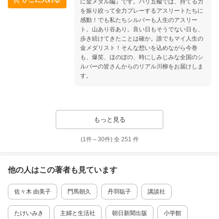
に金メダル編』です。パリ五輪では、持てる力
る方にこそ、「大人の塗り絵」はおすすめで
を振り絞って全力プレーするアスリートたちに
す。 塗り絵はやり方とコツさえ分かれば、誰で
感動！でも私たちシルバーも人生のアスリー
も上手に、素敵な作品ができあがります。
ト。山あり谷あり。良い日もそうでない日も、
歩き続けてきたことは確か。誰でもマイ人生の
金メダリスト！そんな想いを込めながら今巻
も、爆笑、ほのぼの、時にしみじみな全国のシ
ルバーの皆さんからのリアル川柳をお届けしま
す。
もっと見る
(1件～
30
件)
全
251
件
他の人はこの
著者
も見ています
佐々木 由美子
門馬朝久
丹羽聡子
講談社
たけいみき
主婦と生活社
朝日新聞出版
小学館