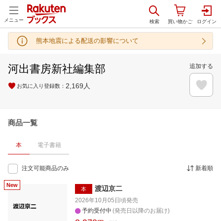
メニュー
熊本地震による配送の影響について
河出書房新社編集部
追加する
2,169
人
お気に入り登録数：
商品一覧
本
電子書籍
注文可能商品のみ
新着順
渡辺京二
本
2026年10月05日頃
発売
予約受付中
(発売日以降のお届け)