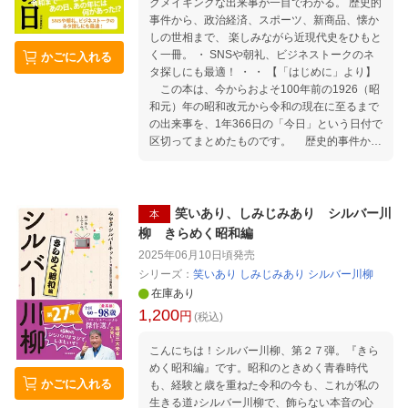
クメイキングな出来事が一目でわかる。 歴史的
があるので初心者の方は取りかかりやすく、ま
事件から、政治経済、スポーツ、新商品、懐か
たアレンジした作品に仕上げる時も色づかいの
しの世相まで、 楽しみながら近現代史をひもと
参考になります。 . 「絵心がないから……」
く一冊。 ・ SNSや朝礼、ビジネストークのネ
かごに入れる
「不器用だから……」と尻込みしている方にこ
タ探しにも最適！ ・ ・ 【「はじめに」より】
そ、「大人の塗り絵」はおすすめです。 塗り絵
この本は、今からおよそ100年前の1926（昭
はやり方とコツさえ分かれば、誰でも上手に、
和元）年の昭和改元から令和の現在に至るまで
素敵な作品ができあがります。
の出来事を、1年366日の「今日」という日付で
区切ってまとめたものです。 歴史的事件か
ら、政治経済、スポーツ、エポックメイキング
な発見や新商品、当時の世相をうかがわせる出
来事まで、なるべくバラエティに富む内容とな
るようピックアップしました。 「100年」と
笑いあり、しみじみあり シルバー川
本
いうのは、おおよそ親・子・孫3世代にわたっ
柳 きらめく昭和編
てカバーできる時代です。自分の親（祖父母）
2025年06月10日頃
発売
の時代にこんなことがあったのか？とか、子
シリーズ：
笑いあり しみじみあり シルバー川柳
（孫）が夢中になっていたのはこれか、という
在庫あり
ような読み解き方ができることでしょう。 （中
1,200
略） 私たちの暮らしに一番身近な「今日」い
円
(税込)
う日からアプローチして、歴史を知ったり、学
んだりすることを楽しんでいただければと思い
こんにちは！シルバー川柳、第２７弾。『きら
ます。
めく昭和編』です。昭和のときめく青春時代
かごに入れる
も、経験と歳を重ねた令和の今も、これが私の
生きる道♪シルバー川柳で、飾らない本音の心