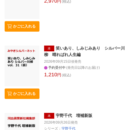
2,970
円
(税込)
かごに入れる
笑いあり、しみじみあり シルバー川
本
柳 晴ればれ人生編
2026年09月15日頃
発売
予約受付中
(発売日以降のお届け)
1,210
円
(税込)
かごに入れる
宇野千代 増補新版
本
2026年09月26日
発売
シリーズ：
宇野千代