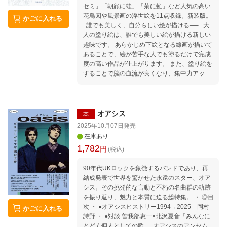
セミ」「朝顔に蛙」「菊に虻」など人気の高い
たアレンジした作品に仕上げる時も色づかいの
花鳥図や風景画の浮世絵を11点収録。新装版。
参考になります。 . 「絵心がないから……」
かごに入れる
. 誰でも美しく、自分らしい絵が描ける── . 大
「不器用だから……」と尻込みしている方にこ
人の塗り絵は、誰でも美しい絵が描ける新しい
そ、「大人の塗り絵」はおすすめです。 塗り絵
趣味です。 あらかじめ下絵となる線画が描いて
はやり方とコツさえ分かれば、誰でも上手に、
あることで、絵が苦手な人でも塗るだけで完成
素敵な作品ができあがります。
度の高い作品が仕上がります。 また、塗り絵を
することで脳の血流が良くなり、集中力アッ
プ、認知症予防の効果があるとされています。
. 工夫次第で自分らしいオリジナル作品になる
のも魅力のひとつ。 原画に忠実に仕上げるのも
よし、大胆なアレンジを加えるのもよし。あな
オアシス
本
たの色に染められます。 . お手本付きだから誰
2025年10月07日
発売
でも上達できる！ 塗り絵の線画だけで自由に塗
在庫あり
るタイプの塗り絵もありますが、河出書房新社
1,782
円
(税込)
「大人の塗り絵」シリーズは、カラー原画と塗
り方ミニレッスンが付いています（一部、付い
90年代UKロックを象徴するバンドであり、再
ていない商品もございます）。 . 原画があるの
結成発表で世界を驚かせた永遠のスター、オア
で初心者の方は取りかかりやすく、またアレン
シス。その挑発的な言動と不朽の名曲群の軌跡
ジした作品に仕上げる時も色づかいの参考にな
を振り返り、魅力と本質に迫る総特集。 ・ ◎目
ります。 . 「絵心がないから……」「不器用だ
次 ・ ●オアシスヒストリー1994→2025 岡村
かごに入れる
から……」と尻込みしている方にこそ、「大人
詩野 ・ ●対談 曽我部恵一×北沢夏音「みんなに
の塗り絵」はおすすめです。 塗り絵はやり方と
とどく個人としての歌──オアシスのアンセム