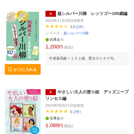
超シルバー川柳 レッツゴー100歳編
本
2024年11月29日頃
発売
3.5
(
2
件
)
シリーズ：
超シルバー川柳
在庫あり
1,200
円
(税込)
作者最高齢！１０２歳。驚きの１６０句。
かごに入れる
やさしい大人の塗り絵 ディズニープ
本
リンセス編
2024年09月27日頃
発売
5
(
2
件
)
在庫あり
1,089
円
(税込)