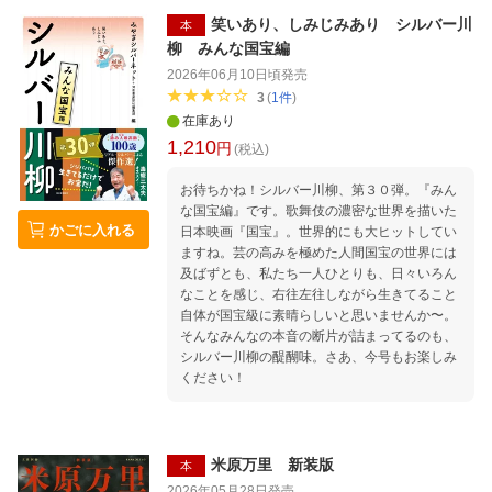
ズ「ヘヴィ・サウンズ」／賤者になる／ 生
直美 あなたがくれたすきとおったほんとうの
（き）のままの子ら／〈場所〉と植物／朝未だ
たべもの 長野まゆみ カムパネルラの誘惑
笑いあり、しみじみあり シルバー川
本
き、世界中のすべてのものが…… ・ ○熊野紀行
笠間直穂子 遠くへ ・ 【資料】宮沢賢治略
柳 みんな国宝編
宇佐見りん（文・写真） 動物としての皮膚呼
年譜
2026年06月10日頃
発売
吸 ・ ○エッセイ 星野智幸 優れた小説の核には
3
(
1
件
)
詩があると、 瀬戸夏子 美しい男が死んでしま
在庫あり
う前に 日比野コレコ 自己の血を狩りに出る
1,210
仁科斂 天皇が領らす時の果て 高山花子 一瞬
円
(税込)
・ ○入門 渡邊英理 いま中上健次をいかに読む
か ・ ○対談 安藤礼二×友常勉 文学とは「うつ
お待ちかね！シルバー川柳、第３０弾。『みん
ほ」の革命である 中上健次の新たな可能性と
な国宝編』です。歌舞伎の濃密な世界を描いた
かごに入れる
不可能性 ・ ○論考 中村隆之 南の作家 中上健
日本映画『国宝』。世界的にも大ヒットしてい
次 繁茂する世界に向けて 堀千晶 『千年の愉
ますね。芸の高みを極めた人間国宝の世界には
楽』の神話 〈外〉の音楽 松田樹 愛の作家
及ばずとも、私たち一人ひとりも、日々いろん
中上文学における垂直性と水平性 住本麻子 普
なことを感じ、右往左往しながら生きてること
通に読むなら 今井亮一 中上健次をふんわりと
自体が国宝級に素晴らしいと思いませんか〜。
グローバルにつなぐために 野浪行彦 中上健次
そんなみんなの本音の断片が詰まってるのも、
とふりかえる昭和一〇一年 浅野麗 一統の
シルバー川柳の醍醐味。さあ、今号もお楽しみ
「垢」 中上健次『野性の火炎樹』 菊井崇史
ください！
名もなき炎の橋に立つ言葉 中上健次、中平卓
馬の「視る」について ＊ 主要作品ガイド 中
里勇太ほか 十九歳の地図／岬／枯木灘／紀州
木の国・根の国物語／鳳仙花／千年の愉楽／地
米原万里 新装版
本
の果て 至上の時／日輪の翼／熊野集／野性の火
2026年05月28日
発売