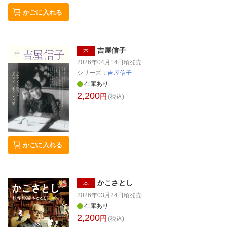
収 近藤史恵 今野裕一 齋藤愼爾 坂野公一 佐藤亜
かごに入れる
紀 篠田節子 篠田真由美 新保博久 千街晶之 建石
修志 垂野創一郎 中川多理 西崎憲 服部まゆみ 鳩
山郁子 東雅夫 深緑野分 松田青子 宮木あや子 門
賀美央子 柳川貴代 山科理絵 山田正紀 山本ゆり
吉屋信子
繪 飛鳥部勝則 合田ノブヨ 久保田恵子 澤田瞳子
本
辻真先 新倉章子 古川日出男 穂村弘 マライ・メ
2026年04月14日頃
発売
ントライン ・ 3 皆川博子を読み解くキーワード
シリーズ：
吉屋信子
20 東雅夫 ・ 私の愛する皆川作品3 有栖川有
在庫あり
栖／石井千湖／井上雅彦／北原尚彦／北村薫／
2,200
円
(税込)
日下三蔵／倉田淳／黒田夏子／小森収／近藤史
恵／今野裕一／篠田真由美／新保博久／須賀し
のぶ／千街晶之／竹本健治／垂野創一郎／千早
茜／中川多理／西崎憲／東雅夫／深緑野分／門
賀美央子／飛鳥部勝則／佐藤弓生／澤田瞳子／
かごに入れる
高原英理／マライ・メントライン ・ 編集後記
島村理麻／光森優子／堀内健史／小口稔／鈴木
一人／小塚麻衣子／古市怜子／戸井武史／秋月
透馬 ・ 皆川博子作品ガイド・著作リスト 日
かこさとし
本
下三蔵 ・ Biography ・ Fragments
2026年03月24日頃
発売
在庫あり
2,200
円
(税込)