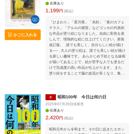
在庫あり
はずです。 今日よりももっと、 明日のあなた
1,199
円
が笑顔でありますように！ ・ （本書「はじめ
(税込)
に」より） ・ ・ 【もくじ】 一章 Relationship
「ひまわり」「星月夜」「糸杉」「夜のカフェ
between people -人とのつながりー 二章 Mak
テラス」「アルルの寝室」などゴッホの代表的
e your dreams come true -夢を叶えるー 三章
な作品が塗り絵になりました。自由に彩色を楽
Be yourself -あなたらしくー ・ Column1 心
かごに入れる
しんで、情熱的な絵に仕上げてください。新装
が温かくなる 友情の名言 Column2 勇気が
改訂版。 . 誰でも美しく、自分らしい絵が描け
わいてくる 夢の名言 Column3 大事にした
る── . 大人の塗り絵は、誰でも美しい絵が描け
い あなたへの名言 ・ いつでもそばに マイ
る新しい趣味です。 あらかじめ下絵となる線画
メロディの言葉 キュートなお守り！ クロミの
が描いてあることで、絵が苦手な人でも塗るだ
言葉
けで完成度の高い作品が仕上がります。 また、
塗り絵をすることで脳の血流が良くなり、集中
力アップ、認知症予防の効果があるとされてい
ます。 . 工夫次第で自分らしいオリジナル作品
になるのも魅力のひとつ。 原画に忠実に仕上げ
るのもよし、大胆なアレンジを加えるのもよ
昭和100年 今日は何の日
本
し。あなたの色に染められます。 . お手本付き
2025年07月29日頃
発売
だから誰でも上達できる！ 塗り絵の線画だけで
在庫あり
自由に塗るタイプの塗り絵もありますが、河出
2,420
円
(税込)
書房新社「大人の塗り絵」シリーズは、カラー
原画と塗り方ミニレッスンが付いています（一
昭和元年から令和まで、その日に起きたエポッ
部、付いていない商品もございます）。 . 原画