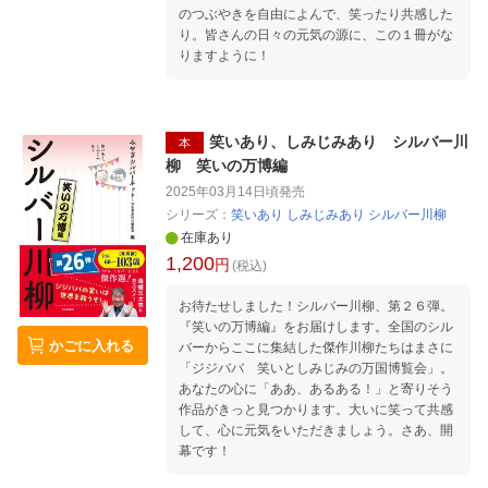
のつぶやきを自由によんで、笑ったり共感した
り。皆さんの日々の元気の源に、この１冊がな
りますように！
笑いあり、しみじみあり シルバー川
本
柳 笑いの万博編
2025年03月14日頃
発売
シリーズ：
笑いあり しみじみあり シルバー川柳
在庫あり
1,200
円
(税込)
お待たせしました！シルバー川柳、第２６弾。
『笑いの万博編』をお届けします。全国のシル
かごに入れる
バーからここに集結した傑作川柳たちはまさに
「ジジババ 笑いとしみじみの万国博覧会」。
あなたの心に「ああ、あるある！」と寄りそう
作品がきっと見つかります。大いに笑って共感
して、心に元気をいただきましょう。さあ、開
幕です！