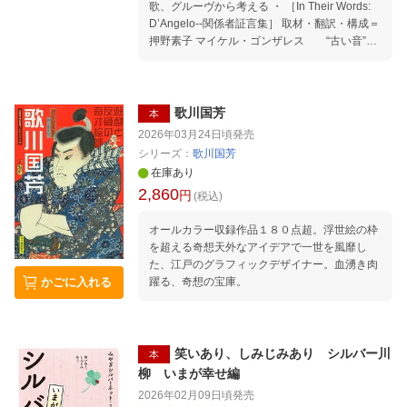
歌、グルーヴから考える ・ ［In Their Words:
D’Angelo--関係者証言集］ 取材・翻訳・構成＝
押野素子 マイケル・ゴンザレス “古い音”で
未来を見通した男 ドリーム・ハンプトン エ
レクトリック・レイディでの探求と創造 ルー・
バーバー 僕たちはジューク・ジョイントを
目指していた ダフニ・A・ブルックス 私た
歌川国芳
本
ちにとってブラックネスとは何を意味するの
2026年03月24日頃
発売
か？ ジェシー・ジョンソン 彼が頭の中で聴
シリーズ：
歌川国芳
いている音はいつも正解だった アラン・リー
在庫あり
ズ 私が目撃したブラック・ミュージックの
2,860
円
系譜 one more voice 押野素子 ディアンジ
(税込)
ェロ初来日をアテンドする ・ ［対談］ 原雅明×
オールカラー収録作品１８０点超。浮世絵の枠
松村正人 ボヘミアンたちのスタンダード
を超える奇想天外なアイデアで一世を風靡し
ディアンジェロの音に聞こえるジャズ、その歴
た、江戸のグラフィックデザイナー。血湧き肉
史的変遷 mabanua×BudaMunk ビートメイ
躍る、奇想の宝庫。
かごに入れる
カーが受け継ぐDの遺伝子 常識の外側に踏み
出させた音 ・ ［論考］ 野田努 ディストピ
アを超えるユートピアの創出をめざす わが
『Voodoo』考 池城美菜子 Neo Soulとは一
体、なんだったのか 山下壮起 ブラック・メ
笑いあり、しみじみあり シルバー川
本
サイアとは誰のことなのか？ DevilとGhost─
柳 いまが幸せ編
─その救いの力 ・ ［コラム］ JAM Thou
2026年02月09日頃
発売
ght on Singing シンガー、ディアンジェロの