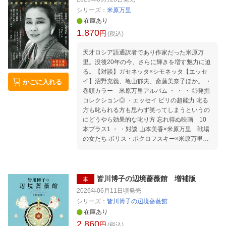
炎樹／奇蹟／讃歌／異族 中上健次略年譜
シリーズ：
米原万里
在庫あり
1,870
円
(税込)
天才ロシア語通訳者であり作家だった米原万
里。没後20年の今、さらに輝きを増す魅力に迫
る。【対談】ガセネッタ×シモネッタ【エッセ
イ】沼野充義、亀山郁夫、斎藤美奈子ほか。 ・
かごに入れる
巻頭カラー 米原万里アルバム ・ ・ ・ ◎発掘
コレクション◎ ・エッセイ ビリの超能力 叱る
方も叱られる方も思わず笑ってしまうというの
にどうやら効果的な叱り方 忘れ得ぬ映画 10
本プラス1 ・ ・対談 山本美香×米原万里 戦場
の女たち ボリス・ポクロフスキー×米原万里
美が世界を救う ・ ・スピーチ 誤訳のおかげで
命拾いをした話 ・ ・翻訳 サーシャ・チョール
ヌイ 米原万里訳 風刺（「昔の風景」） ・ ・
◎特別対談◎ 福岡伸一×河野通和 米原万里、
皆川博子の辺境薔薇館 増補版
本
言葉をめぐる愛と闘い ガセネッタ（横田佐知
2026年06月11日頃
発売
子）×シモネッタ（田丸公美子） エ勝手リー
シリーズ：
皆川博子の辺境薔薇館
ナがいた頃 井上ユリ×宇野淑子 激しくて繊細
在庫あり
だったひと ・ ◎回想◎ 井上ユリ 万里の爆買
2,860
円
い 亀山郁夫 マージナリアー二〇〇六年の追悼
(税込)