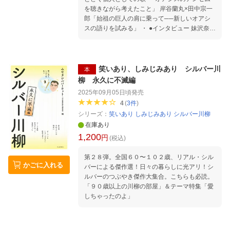
コツさえ分かれば、誰でも上手に、素敵な作品
を聴きながら考えたこと」 岸谷蘭丸×田中宗一
ができあがります。
郎「始祖の巨人の肩に乗って──新しいオアシ
スの語りを試みる」 ・ ●インタビュー 妹沢奈美
「この人たちのことは絶対、全部おぼえておこ
う」 原島“ど真ん中”宙芳「俺はもちろんリアム
みたいに後ろに手を組んで歌った」（二木信=
文・インタビュー） 谷口雄「ソングに奉仕する
笑いあり、しみじみあり シルバー川
本
サウンド」 河村康輔「グラフィックによるオア
柳 永久に不滅編
シス再生」 ・ ●レポート 伊藤英嗣「バンドから
2025年09月05日頃
発売
永遠の・Definitelyへの道──いかにしてオアシ
4
(
3
件
)
スはピープルズ・バンドから永遠のオルタナテ
シリーズ：
笑いあり しみじみあり シルバー川柳
ィヴにいたったか」 ・ ●評論 川上幸之介「オア
在庫あり
シスとニュー・レイバー──ブリットポップの
1,200
描いた90年代のイギリス像」 青木耕平「ポス
円
(税込)
ト・ナインティーズ・メランコリア──オアシ
スと英雄崇拝」 大鷹俊一「いかにしてシンガロ
第２８弾。全国６０〜１０２歳、リアル・シル
かごに入れる
ングは生まれるのか──時代と地域性、出来事
バーによる傑作選！日々の暮らしに光アリ！シ
と夜は、オアシスの後背地を考察する」 小森真
ルバーのつぶやき傑作大集合。こちらも必読。
樹「オアシスはなぜ「恥ずかしい」のか──叛
「９０歳以上の川柳の部屋」＆テーマ特集「愛
逆の神話に呪われてマンチェスターへ」 森元斎
しちゃったのよ」
「I look back in anger forever.」 ・ ●オアシス×
映画・ファッション・アート 大森さわこ「自分
自身にしかなれない──1990年代英国映画とオ