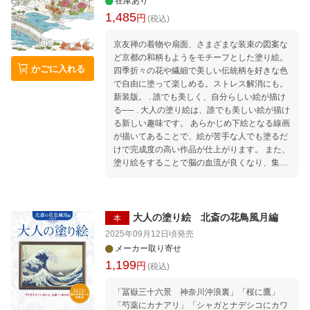
在庫あり
揺れ幅」 奥村裕司「2016年の「ジ・エンド」--
1,485
ノルウェーで観た最後のツアー」 若林恵「ブラ
円
(税込)
ック・サバス、南へ行く」 ・ 【エッセイ】 中
原昌也「小説を書くときは、脳内でブラック・
京友禅の着物や扇面、さまざまな装束の図案な
サバスを爆音で流しています」 吉川浩満「猫に
ど京都の和柄もようをモチーフとした塗り絵。
かごに入れる
負ける」 ・ 【コラム】 鈴木輝久「We Sold Ou
四季折々の花や繊細で美しい伝統柄を好きな色
r “SOUL” For …? --1970年ブラック・サバス来
で自由に塗って楽しめる。ストレス解消にも。
日の幻」 「流れよ我が涙、とプロレス・ファン
新装版。 . 誰でも美しく、自分らしい絵が描け
は言ったーーオジーとロード・ウォリアーズ」
る── . 大人の塗り絵は、誰でも美しい絵が描け
・ 【徹底解題ディスク・レビュー】（奥村裕
る新しい趣味です。 あらかじめ下絵となる線画
司・舩曳将仁・山崎智之）
が描いてあることで、絵が苦手な人でも塗るだ
けで完成度の高い作品が仕上がります。 また、
塗り絵をすることで脳の血流が良くなり、集中
力アップ、認知症予防の効果があるとされてい
ます。 . 工夫次第で自分らしいオリジナル作品
になるのも魅力のひとつ。 原画に忠実に仕上げ
るのもよし、大胆なアレンジを加えるのもよ
大人の塗り絵 北斎の花鳥風月編
本
し。あなたの色に染められます。 . お手本付き
2025年09月12日頃
発売
だから誰でも上達できる！ 塗り絵の線画だけで
メーカー取り寄せ
自由に塗るタイプの塗り絵もありますが、河出
1,199
円
(税込)
書房新社「大人の塗り絵」シリーズは、カラー
原画と塗り方ミニレッスンが付いています（一
「冨嶽三十六景 神奈川沖浪裏」「桜に鷹」
部、付いていない商品もございます）。 . 原画
「芍薬にカナアリ」「シャガとナデシコにカワ
があるので初心者の方は取りかかりやすく、ま