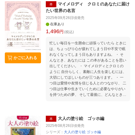
アシスの関係」 青野賢一「ロックとファッショ
マイメロディ クロミのあなたに届け
本
ンとローカルなサブ・カルチャー」 山本浩貴
たい世界の名言
「ヤング・ブリティッシュ・アーティスト（YB
2025年09月26日頃
発売
A）──1990年代のイギリス現代美術につい
在庫あり
て」 ・ ●エッセイ 北村紗衣「ベッドから出てこ
1,496
ないオアシス──アンチワークなブリットポッ
円
(税込)
プ礼賛」 小田部仁「死んでもOasisを合唱はし
ない」 ・ ●コラム 松村正人+三田格「オアシス
忙しい毎日を一生懸命に頑張っていたら ときに
同時代人物小伝」 ストーン・ローゼズ／ブラー
は、ちょっぴり心が疲れてしまう日や不安で眠
／アラン・マッギー／ザ・ヴァーブ／パルプ／
れなくなってしまう日もありますよね。 ・ そ
かごに入れる
レディオヘッド ・ ●オアシスディスクガイド 小
んなとき、あなたには この本があることを思い
野島大／天野龍太郎／畠中実／松村正人／木津
出してください。 ・ マイメロディとクロミの
毅／妹沢奈美／湯浅学 ・ ●年表 パンス「オアシ
ように 自分らしく、素敵に人生を楽しむには、
スと英国社会／文化にまつわる年表」
大切にしてほしいものが三つあります。 ・ 一
つ目は愛情や友情を信じる人とのつながり、 二
つ目は仕事や生きていくために必要なやりがい
を持つための夢、 そして最後に、どんなときに
も忘れなくない「あなたらしさ」です。 ・ 本
書では、そんな大切なことを教えてくれる 世界
の偉人たちの名言を三つの章にわけて紹介しま
す。 どんなときでも、自分らしさを大切にする
大人の塗り絵 ゴッホ編
本
マイメロディとクロミが あなたに寄り添ってく
2025年08月26日頃
発売
れるはずです。 ・ 多くの人が励まされてきた
シリーズ：
大人の塗り絵 ゴッホ編
言葉たちは、 きっとあなたの力になってくれる