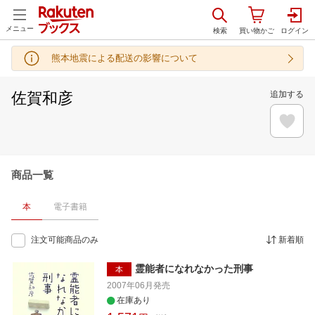
メニュー
熊本地震による配送の影響について
佐賀和彦
追加する
商品一覧
本
電子書籍
注文可能商品のみ
新着順
霊能者になれなかった刑事
本
2007年06月
発売
在庫あり