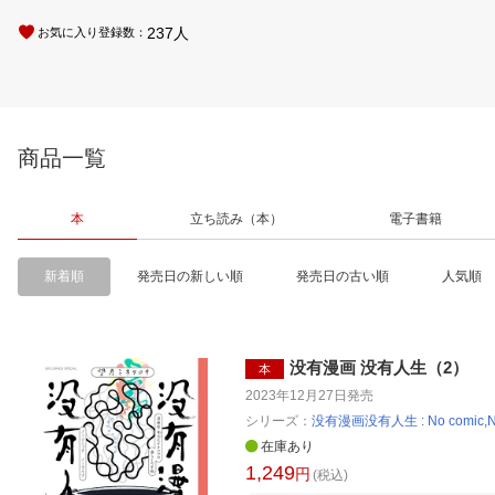
237
人
お気に入り登録数：
商品一覧
本
立ち読み（本）
電子書籍
新着順
発売日の新しい順
発売日の古い順
人気順
没有漫画 没有人生（2）
本
2023年12月27日
発売
シリーズ：
没有漫画没有人生 : No comic,No 
在庫あり
1,249
円
(税込)