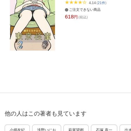
4.14
(
21
件
)
ご注文できない商品
618
円
(税込)
他の人はこの
著者
も見ています
小畑友紀
浅野いにお
萩尾望都
石塚 真一
出