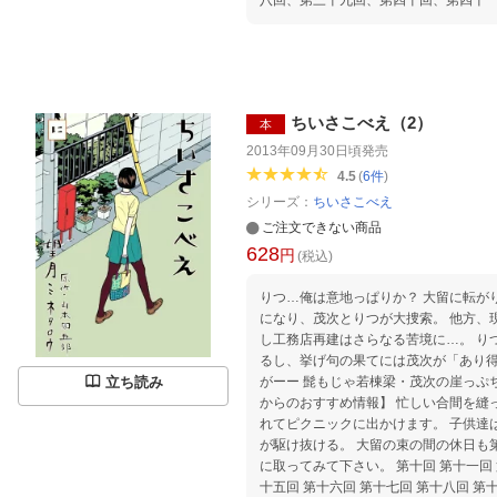
最終回
ちいさこべえ（2）
本
2013年09月30日頃
発売
4.5
(
6
件
)
シリーズ：
ちいさこべえ
ご注文できない商品
628
円
(税込)
りつ…俺は意地っぱりか？ 大留に転がり込んでいた子供達が行方不明
になり、茂次とりつが大捜索。 他方、
し工務店再建はさらなる苦境に…。 りつには新たに困ったことが出来
るし、挙げ句の果てには茂次が「あり
立ち読み
がーー 髭もじゃ若棟梁・茂次の崖っぷち人生劇場第二幕！ 【編集担当
からのおすすめ情報】 忙しい合間を縫って、茂次はりつと子供達を連
れてピクニックに出かけます。 子供達
が駆け抜ける。 大留の束の間の休日も
に取ってみて下さい。 第十回 第十一回 
十五回 第十六回 第十七回 第十八回 第