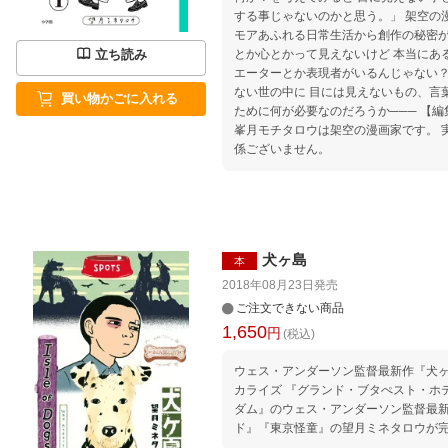
する事じゃないのかと思う。」 架空の漫画家・峯月モチタロウの ユー
モアあふれる日常生活から創作の秘密が見えてくる
立ち読み
とか心とかって見えないけど 本当にあるんだろう
エーターとか表現者がいるんじゃない？」 マスクで人の表情が
ない世の中に 目には見えないもの、言
買い物かごに入れる
ために何が必要なのだろうか─── 【編集担当からのおすすめ情報】 ※
峯月モチタロウは架空の漫画家です。 
係ございません。
犬ヶ島
本
2018年08月23日
発売
ご注文できない商品
1,650
円
(税込)
ウェス・アンダーソン監督最新作『犬
カライズ 『グランド・ブタぺスト・ホテル』『ムーンライズ・キング
ダム』のウェス・アンダーソン監督最
ド』『東京怪童』の望月ミネタロウが