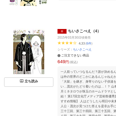
ちいさこべえ（4）
本
2015年03月30日頃
発売
4.33
(
6
件
)
シリーズ：
ちいさこべえ
ご注文できない商品
649
円
(税込)
一人前っていつなるんだ？誰が決めるんだ？ 俺は旅に出た。 
は外の世界のどこかにあるんじゃねえか
立ち読み
「大留」を継ぎ、身寄りのない子供達
い…茂次がたどり着いたのは…！？ 山本周五郎の名作時代小説を、望
月ミネタロウが珠玉のホームドラマと
結！ 第17回文化庁メディア芸術祭優秀賞受賞作。 【編集担当からのお
すすめ情報】 人はどうしたら明日や未来を考えるようになるのか。 主
人公・茂次が見つけた答えを是非お手に
三十三回、第三十四回、第三十五回、
八回、第三十九回、第四十回、第四十