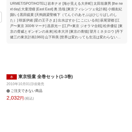
URMET/SPOT/HOTEL] 岩本ナオ [海が見える大井町] 太田垣康男 [the ne
xt day] 大童澄瞳 [East East] 奥 浩哉 [東京フィレンツェ化計画] 小畑友紀
[願い] 黒田硫黄 [天狗跳梁聖橋下（てんぐのあそぶはひじりばしのし
た）] 咲坂伊緒 [星の王子さま] 出水ぽすか [ここにいる街] 萩尾望都 [江
戸〜東京 300年マーチ] 昌原光一 [江戸×東京 ジオラマ合戦] 松井優征 [東
京の脅威とギンギンの未来] 松本大洋 [東京の青猫] 望月ミネタロウ [丹下
健三の東京計画1960] 山下和美 [世界は変わっても生活は変わらない、
という夢] 吉田戦車 [好きな東京] 特別寄稿 角田光代 [私だけの東京] ジェ
ーン・スー [これも東京2021] 鈴木敏夫 [東京物語] 松尾スズキ [出会いた
い人に、すべて出会って] 向井 慧（パンサー） [東京] 山崎洋一郎 [新・
東京物語] 写真 佐藤健寿 【編集担当からのおすすめ情報】 失われた202
0年、世界の中心として沸くはずだった街。 街の姿も、暮らす人々も絶
え間なく移りゆく街。 ここにあるのは、彼らが捉えたそんな街の 一瞬
東京怪童 全巻セット(1-3巻)
の光の残像と、存在したかもしれない“もしも”の姿。 漫画「もしも東
本
京」展にも出展した、日本が世界に誇る20名の漫画家による【完全新
2010年10月01日頃
発売
作】に、新規書き下ろしの特別寄稿・写真作品を加え編集した、【ここ
ご注文できない商品
でしか読めない】作品集。 B5判、全358ページの大ボリューム。 激動
2,032
円
(税込)
の2020-2021年に描き出された貴重な記録であり、永久保存版となる一
冊です。 漫画「もしも東京」展 について 会期 : 2021年8月4日（水）〜
9月5日（日） 会場 : 東京都現代美術館 主催 : 東京都、公益財団法人東京
都歴史文化財団 アーツカウンシル東京・東京都現代美術館 企画・運営:
漫画「もしも東京」展実行委員会