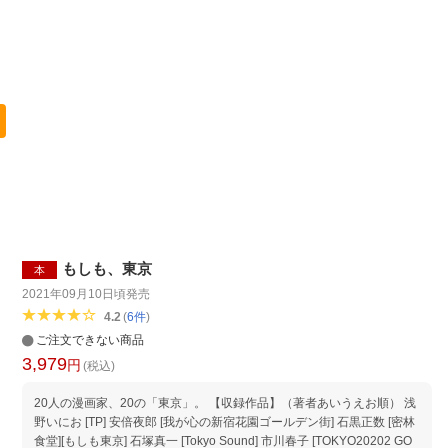
もしも、東京
本
2021年09月10日頃
発売
4.2
(
6
件
)
ご注文できない商品
3,979
円
(税込)
20人の漫画家、20の「東京」。 【収録作品】（著者あいうえお順） 浅
野いにお [TP] 安倍夜郎 [我が心の新宿花園ゴールデン街] 石黒正数 [密林
食堂][もしも東京] 石塚真一 [Tokyo Sound] 市川春子 [TOKYO20202 GO