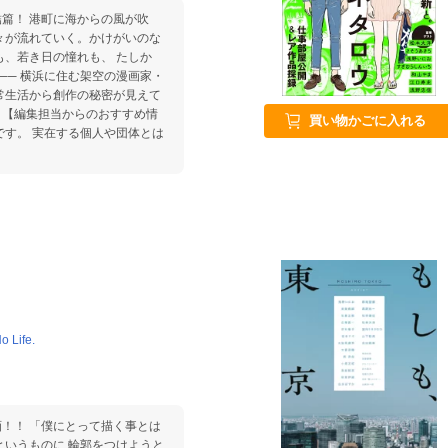
の風が吹
々が流れていく。かけがいのな
画家・
常生活から創作の秘密が見えて
情
買い物かごに入れる
Life.
く事とは
というものに 輪郭をつけようと