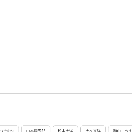
水 ぽすか
山本周五郎
松本大洋
大友克洋
和山 や