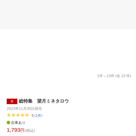
楽天チケット
エンタメニュース
推し楽
1
件～
13
件 (全
13
件)
総特集 望月ミネタロウ
本
2023年11月30日
発売
5
(
1
件
)
在庫あり
1,793
円
(税込)