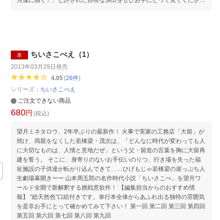
い。 第二十一回 第二十二回 第二十三回 第二十四回 第二十五回 第二十
六回 第二十七回 第二十八回 第二十九回 第三十回 第三十一回 第三十二
回
ちいさこべえ（1）
本
2013年03月29日
発売
4.05
(
26
件
)
シリーズ：
ちいさこべえ
ご注文できない商品
680
円
(税込)
望月ミネタロウ、2年半ぶりの最新作！ 火事で実家の工務店「大留」が
焼け、両親をなくした若棟梁・茂次は、「どんなに時代が変わっても人
に大切なものは、人情と意地だぜ」という父・留造の言葉を胸に大留再
建を誓う。 そこに、身寄りのないお手伝いのりつ、行き場を失った福
祉施設の子供達が転がり込んできて……ひげもじゃ若棟梁の崖っぷち人
生劇場幕開きーー 山本周五郎の名作時代小説「ちいさこべ」を望月ワ
ールド全開で新解釈する挑戦意欲作！ 【編集担当からのおすすめ情
報】 ”総天然色”口絵付きです。単行本全体からあふれ出る独特の雰囲気
を是非お手にとって確かめてみて下さい！ 第一回 第二回 第三回 第四回
第五回 第六回 第七回 第八回 第九回