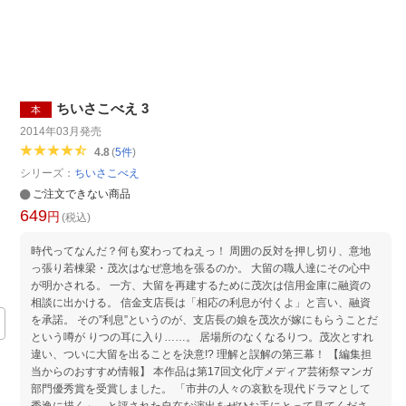
ちいさこべえ 3
本
2014年03月
発売
4.8
(
5
件
)
シリーズ：
ちいさこべえ
ご注文できない商品
649
円
(税込)
時代ってなんだ？何も変わってねえっ！ 周囲の反対を押し切り、意地
っ張り若棟梁・茂次はなぜ意地を張るのか。 大留の職人達にその心中
が明かされる。 一方、大留を再建するために茂次は信用金庫に融資の
相談に出かける。 信金支店長は「相応の利息が付くよ」と言い、融資
を承諾。 その”利息”というのが、支店長の娘を茂次が嫁にもらうことだ
という噂が りつの耳に入り……。 居場所のなくなるりつ。茂次とすれ
違い、ついに大留を出ることを決意!? 理解と誤解の第三幕！ 【編集担
当からのおすすめ情報】 本作品は第17回文化庁メディア芸術祭マンガ
部門優秀賞を受賞しました。 「市井の人々の哀歓を現代ドラマとして
秀逸に描く」、と評された自在な演出をぜひお手にとって見てくださ