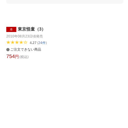
東京怪童（3）
本
2010年08月23日頃
発売
4.27
(
24
件
)
ご注文できない商品
754
円
(税込)