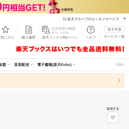
楽天グループのエンタメサービス
本/ゲーム/CD/DVD
注文内容の確認・
楽天市場
キャンセル
楽天ブックス
サービス一覧
お気に入り
購入履歴
楽天ブックスMyページ
ヘルプ
電子書籍
楽天Kobo
雑誌読み放題
楽天マガジン
放題
音楽配信
電子書籍(楽天Kobo)
R18+
音楽配信
楽天ミュージック
動画配信
楽天TV
動画配信ガイド
Rakuten PLAY
追加する
無料テレビ
Rチャンネル
チケット