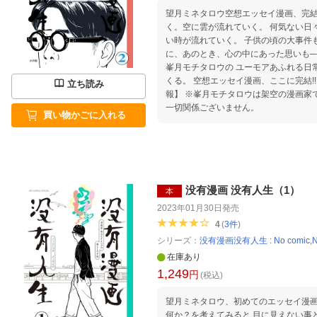
望月ミネタロウ空想エッセイ漫画、完結篇！ 港町に海から
く。空に雲が流れていく。 何気ない日
い時が流れていく。 子供の頃の大事件も、若き日の憧れも、 たしか
に、あのとき、心の中にあった思いも─── 横浜に住む架空の漫
峯月モチタロウの ユーモアあふれる日
くる。 空想エッセイ漫画、ここに完結!! 【編集担当からのおすすめ
立ち読み
報】 ※峯月モチタロウは架空の漫画家です。 実在する個人や団体とは
一切関係ございません。
買い物かごに入れる
没有漫画 没有人生（1）
本
2023年01月30日
発売
4
(
3
件
)
シリーズ：
没有漫画没有人生 : No comic,No 
在庫あり
1,249
円
(税込)
望月ミネタロウ、初めてのエッセイ漫画！！ 「僕にとって描
何か？を考えてみると 目に見えない事