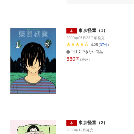
東京怪童（1）
本
2009年06月23日頃
発売
4.25
(
37
件
)
ご注文できない商品
660
円
(税込)
東京怪童（2）
本
2009年12月
発売