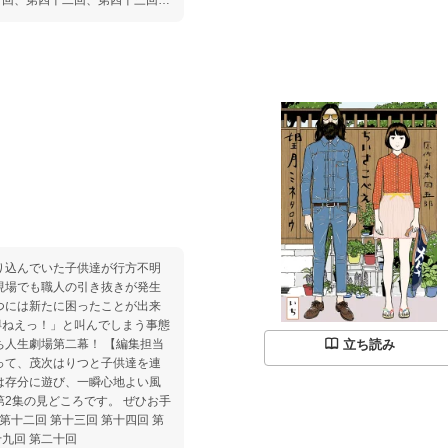
現場でも職人の引き抜きが発生
得ねえっ！」と叫んでしまう事態
立ち読み
は存分に遊び、一瞬心地よい風
第2集の見どころです。 ぜひお手
第十二回 第十三回 第十四回 第
十九回 第二十回