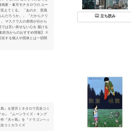
。 「あのさ、意識
か。」 「だからクリ
立ち読み
分から
葉では言い表せない心を 届ける
実在する個人や団体とは一切関
ヶ島』を望月ミネタロウ完全コミ
新作『犬ヶ島』を『ドラゴンヘッ
完全コミカライズ